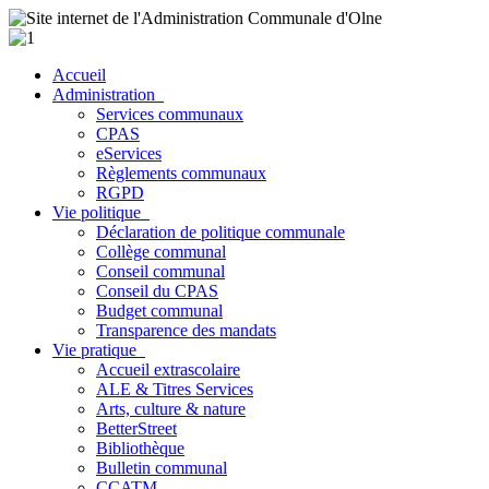
Accueil
Administration
Services communaux
CPAS
eServices
Règlements communaux
RGPD
Vie politique
Déclaration de politique communale
Collège communal
Conseil communal
Conseil du CPAS
Budget communal
Transparence des mandats
Vie pratique
Accueil extrascolaire
ALE & Titres Services
Arts, culture & nature
BetterStreet
Bibliothèque
Bulletin communal
CCATM