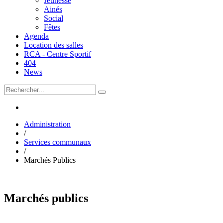
Jeunesse
Ainés
Social
Fêtes
Agenda
Location des salles
RCA - Centre Sportif
404
News
Administration
/
Services communaux
/
Marchés Publics
Marchés publics