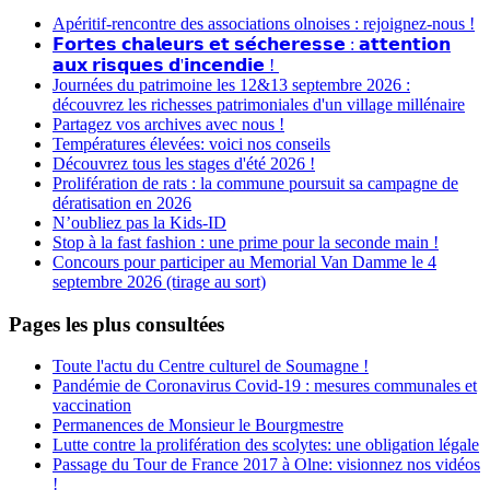
Apéritif-rencontre des associations olnoises : rejoignez-nous !
𝗙𝗼𝗿𝘁𝗲𝘀 𝗰𝗵𝗮𝗹𝗲𝘂𝗿𝘀 𝗲𝘁 𝘀𝗲́𝗰𝗵𝗲𝗿𝗲𝘀𝘀𝗲 : 𝗮𝘁𝘁𝗲𝗻𝘁𝗶𝗼𝗻
𝗮𝘂𝘅 𝗿𝗶𝘀𝗾𝘂𝗲𝘀 𝗱'𝗶𝗻𝗰𝗲𝗻𝗱𝗶𝗲 !
Journées du patrimoine les 12&13 septembre 2026 :
découvrez les richesses patrimoniales d'un village millénaire
Partagez vos archives avec nous !
Températures élevées: voici nos conseils
Découvrez tous les stages d'été 2026 !
Prolifération de rats : la commune poursuit sa campagne de
dératisation en 2026
N’oubliez pas la Kids-ID
Stop à la fast fashion : une prime pour la seconde main !
Concours pour participer au Memorial Van Damme le 4
septembre 2026 (tirage au sort)
Pages les plus consultées
Toute l'actu du Centre culturel de Soumagne !
Pandémie de Coronavirus Covid-19 : mesures communales et
vaccination
Permanences de Monsieur le Bourgmestre
Lutte contre la prolifération des scolytes: une obligation légale
Passage du Tour de France 2017 à Olne: visionnez nos vidéos
!