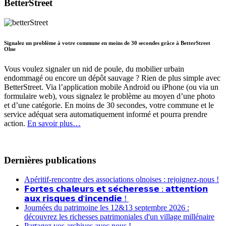
BetterStreet
Signalez un problème à votre commune en moins de 30 secondes grâce à BetterStreet
Olne
Vous voulez signaler un nid de poule, du mobilier urbain
endommagé ou encore un dépôt sauvage ? Rien de plus simple avec
BetterStreet. Via l’application mobile Android ou iPhone (ou via un
formulaire web), vous signalez le problème au moyen d’une photo
et d’une catégorie. En moins de 30 secondes, votre commune et le
service adéquat sera automatiquement informé et pourra prendre
action.
En savoir plus…
Dernières publications
Apéritif-rencontre des associations olnoises : rejoignez-nous !
𝗙𝗼𝗿𝘁𝗲𝘀 𝗰𝗵𝗮𝗹𝗲𝘂𝗿𝘀 𝗲𝘁 𝘀𝗲́𝗰𝗵𝗲𝗿𝗲𝘀𝘀𝗲 : 𝗮𝘁𝘁𝗲𝗻𝘁𝗶𝗼𝗻
𝗮𝘂𝘅 𝗿𝗶𝘀𝗾𝘂𝗲𝘀 𝗱'𝗶𝗻𝗰𝗲𝗻𝗱𝗶𝗲 !
Journées du patrimoine les 12&13 septembre 2026 :
découvrez les richesses patrimoniales d'un village millénaire
Partagez vos archives avec nous !