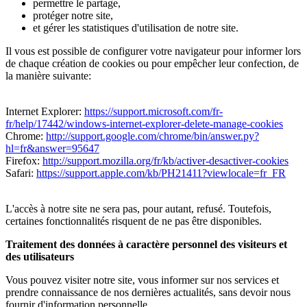
permettre le partage,
protéger notre site,
et gérer les statistiques d'utilisation de notre site.
Il vous est possible de configurer votre navigateur pour informer lors
de chaque création de cookies ou pour empêcher leur confection, de
la manière suivante:
Internet Explorer:
https://support.microsoft.com/fr-
fr/help/17442/windows-internet-explorer-delete-manage-cookies
Chrome:
http://support.google.com/chrome/bin/answer.py?
hl=fr&answer=95647
Firefox:
http://support.mozilla.org/fr/kb/activer-desactiver-cookies
Safari:
https://support.apple.com/kb/PH21411?viewlocale=fr_FR
L'accès à notre site ne sera pas, pour autant, refusé. Toutefois,
certaines fonctionnalités risquent de ne pas être disponibles.
Traitement des données à caractère personnel des visiteurs et
des utilisateurs
Vous pouvez visiter notre site, vous informer sur nos services et
prendre connaissance de nos dernières actualités, sans devoir nous
fournir d'information personnelle.