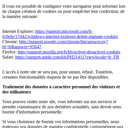
Il vous est possible de configurer votre navigateur pour informer lors
de chaque création de cookies ou pour empêcher leur confection, de
la manière suivante:
Internet Explorer:
https://support.microsoft.com/fr-
fr/help/17442/windows-internet-explorer-delete-manage-cookies
Chrome:
http://support.google.com/chrome/bin/answer.py?
hl=fr&answer=95647
Firefox:
http://support.mozilla.org/fr/kb/activer-desactiver-cookies
Safari:
https://support.apple.com/kb/PH21411?viewlocale=fr_FR
L'accès à notre site ne sera pas, pour autant, refusé. Toutefois,
certaines fonctionnalités risquent de ne pas être disponibles.
Traitement des données à caractère personnel des visiteurs et
des utilisateurs
Vous pouvez visiter notre site, vous informer sur nos services et
prendre connaissance de nos dernières actualités, sans devoir nous
fournir d'information personnelle.
Si vous choisissez de fournir vos informations personnelles, nous
traiterons vos données de manière confidentielle conformément aux