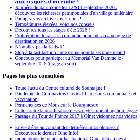
𝗮𝘂𝘅 𝗿𝗶𝘀𝗾𝘂𝗲𝘀 𝗱'𝗶𝗻𝗰𝗲𝗻𝗱𝗶𝗲 !
Journées du patrimoine les 12&13 septembre 2026 :
découvrez les richesses patrimoniales d'un village millénaire
Partagez vos archives avec nous !
Températures élevées: voici nos conseils
Découvrez tous les stages d'été 2026 !
Prolifération de rats : la commune poursuit sa campagne de
dératisation en 2026
N’oubliez pas la Kids-ID
Stop à la fast fashion : une prime pour la seconde main !
Concours pour participer au Memorial Van Damme le 4
septembre 2026 (tirage au sort)
Pages les plus consultées
Toute l'actu du Centre culturel de Soumagne !
Pandémie de Coronavirus Covid-19 : mesures communales et
vaccination
Permanences de Monsieur le Bourgmestre
Lutte contre la prolifération des scolytes: une obligation légale
Passage du Tour de France 2017 à Olne: visionnez nos vidéos
!
Envie d'être au courant des dernières infos olnoises ?
Découvrez le dernier Olne Info!
Inondations: le point sur la situation à Olne, démarches à