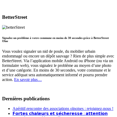
BetterStreet
Signalez un problème à votre commune en moins de 30 secondes grâce à BetterStreet
Olne
Vous voulez signaler un nid de poule, du mobilier urbain
endommagé ou encore un dépôt sauvage ? Rien de plus simple avec
BetterStreet. Via l’application mobile Android ou iPhone (ou via un
formulaire web), vous signalez le problème au moyen d’une photo
et d’une catégorie. En moins de 30 secondes, votre commune et le
service adéquat sera automatiquement informé et pourra prendre
action.
En savoir plus…
Dernières publications
Apéritif-rencontre des associations olnoises : rejoignez-nous !
𝗙𝗼𝗿𝘁𝗲𝘀 𝗰𝗵𝗮𝗹𝗲𝘂𝗿𝘀 𝗲𝘁 𝘀𝗲́𝗰𝗵𝗲𝗿𝗲𝘀𝘀𝗲 : 𝗮𝘁𝘁𝗲𝗻𝘁𝗶𝗼𝗻