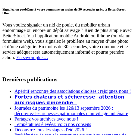
Signalez un problème à votre commune en moins de 30 secondes grâce à BetterStreet
Olne
Vous voulez signaler un nid de poule, du mobilier urbain
endommagé ou encore un dépôt sauvage ? Rien de plus simple avec
BetterStreet. Via l’application mobile Android ou iPhone (ou via un
formulaire web), vous signalez le problème au moyen d’une photo
et d’une catégorie. En moins de 30 secondes, votre commune et le
service adéquat sera automatiquement informé et pourra prendre
action.
En savoir plus…
Dernières publications
Apéritif-rencontre des associations olnoises : rejoignez-nous !
𝗙𝗼𝗿𝘁𝗲𝘀 𝗰𝗵𝗮𝗹𝗲𝘂𝗿𝘀 𝗲𝘁 𝘀𝗲́𝗰𝗵𝗲𝗿𝗲𝘀𝘀𝗲 : 𝗮𝘁𝘁𝗲𝗻𝘁𝗶𝗼𝗻
𝗮𝘂𝘅 𝗿𝗶𝘀𝗾𝘂𝗲𝘀 𝗱'𝗶𝗻𝗰𝗲𝗻𝗱𝗶𝗲 !
Journées du patrimoine les 12&13 septembre 2026 :
découvrez les richesses patrimoniales d'un village millénaire
Partagez vos archives avec nous !
Températures élevées: voici nos conseils
Découvrez tous les stages d'été 2026 !