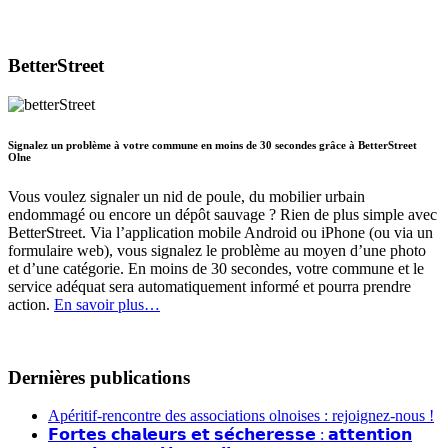
BetterStreet
Signalez un problème à votre commune en moins de 30 secondes grâce à BetterStreet
Olne
Vous voulez signaler un nid de poule, du mobilier urbain
endommagé ou encore un dépôt sauvage ? Rien de plus simple avec
BetterStreet. Via l’application mobile Android ou iPhone (ou via un
formulaire web), vous signalez le problème au moyen d’une photo
et d’une catégorie. En moins de 30 secondes, votre commune et le
service adéquat sera automatiquement informé et pourra prendre
action.
En savoir plus…
Dernières publications
Apéritif-rencontre des associations olnoises : rejoignez-nous !
𝗙𝗼𝗿𝘁𝗲𝘀 𝗰𝗵𝗮𝗹𝗲𝘂𝗿𝘀 𝗲𝘁 𝘀𝗲́𝗰𝗵𝗲𝗿𝗲𝘀𝘀𝗲 : 𝗮𝘁𝘁𝗲𝗻𝘁𝗶𝗼𝗻