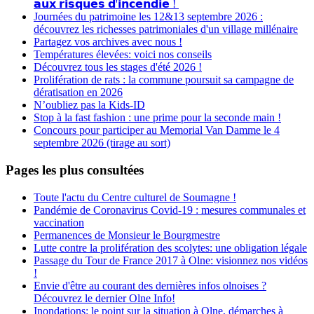
𝗮𝘂𝘅 𝗿𝗶𝘀𝗾𝘂𝗲𝘀 𝗱'𝗶𝗻𝗰𝗲𝗻𝗱𝗶𝗲 !
Journées du patrimoine les 12&13 septembre 2026 :
découvrez les richesses patrimoniales d'un village millénaire
Partagez vos archives avec nous !
Températures élevées: voici nos conseils
Découvrez tous les stages d'été 2026 !
Prolifération de rats : la commune poursuit sa campagne de
dératisation en 2026
N’oubliez pas la Kids-ID
Stop à la fast fashion : une prime pour la seconde main !
Concours pour participer au Memorial Van Damme le 4
septembre 2026 (tirage au sort)
Pages les plus consultées
Toute l'actu du Centre culturel de Soumagne !
Pandémie de Coronavirus Covid-19 : mesures communales et
vaccination
Permanences de Monsieur le Bourgmestre
Lutte contre la prolifération des scolytes: une obligation légale
Passage du Tour de France 2017 à Olne: visionnez nos vidéos
!
Envie d'être au courant des dernières infos olnoises ?
Découvrez le dernier Olne Info!
Inondations: le point sur la situation à Olne, démarches à