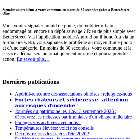
Signalez un problème à votre commune en moins de 30 secondes grâce à BetterStreet
Olne
Vous voulez signaler un nid de poule, du mobilier urbain
endommagé ou encore un dépôt sauvage ? Rien de plus simple avec
BetterStreet. Via l’application mobile Android ou iPhone (ou via un
formulaire web), vous signalez le problème au moyen d’une photo
et d’une catégorie. En moins de 30 secondes, votre commune et le
service adéquat sera automatiquement informé et pourra prendre
action.
En savoir plus…
Dernières publications
Apéritif-rencontre des associations olnoises : rejoignez-nous !
𝗙𝗼𝗿𝘁𝗲𝘀 𝗰𝗵𝗮𝗹𝗲𝘂𝗿𝘀 𝗲𝘁 𝘀𝗲́𝗰𝗵𝗲𝗿𝗲𝘀𝘀𝗲 : 𝗮𝘁𝘁𝗲𝗻𝘁𝗶𝗼𝗻
𝗮𝘂𝘅 𝗿𝗶𝘀𝗾𝘂𝗲𝘀 𝗱'𝗶𝗻𝗰𝗲𝗻𝗱𝗶𝗲 !
Journées du patrimoine les 12&13 septembre 2026 :
découvrez les richesses patrimoniales d'un village millénaire
Partagez vos archives avec nous !
Températures élevées: voici nos conseils
Découvrez tous les stages d'été 2026 !