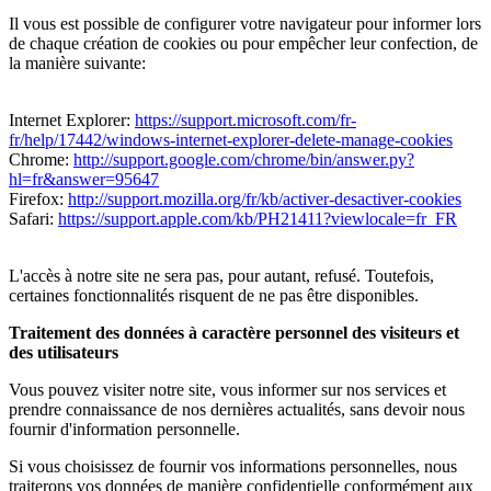
Il vous est possible de configurer votre navigateur pour informer lors
de chaque création de cookies ou pour empêcher leur confection, de
la manière suivante:
Internet Explorer:
https://support.microsoft.com/fr-
fr/help/17442/windows-internet-explorer-delete-manage-cookies
Chrome:
http://support.google.com/chrome/bin/answer.py?
hl=fr&answer=95647
Firefox:
http://support.mozilla.org/fr/kb/activer-desactiver-cookies
Safari:
https://support.apple.com/kb/PH21411?viewlocale=fr_FR
L'accès à notre site ne sera pas, pour autant, refusé. Toutefois,
certaines fonctionnalités risquent de ne pas être disponibles.
Traitement des données à caractère personnel des visiteurs et
des utilisateurs
Vous pouvez visiter notre site, vous informer sur nos services et
prendre connaissance de nos dernières actualités, sans devoir nous
fournir d'information personnelle.
Si vous choisissez de fournir vos informations personnelles, nous
traiterons vos données de manière confidentielle conformément aux