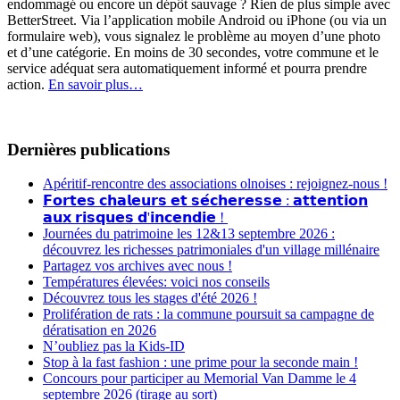
endommagé ou encore un dépôt sauvage ? Rien de plus simple avec
BetterStreet. Via l’application mobile Android ou iPhone (ou via un
formulaire web), vous signalez le problème au moyen d’une photo
et d’une catégorie. En moins de 30 secondes, votre commune et le
service adéquat sera automatiquement informé et pourra prendre
action.
En savoir plus…
Dernières publications
Apéritif-rencontre des associations olnoises : rejoignez-nous !
𝗙𝗼𝗿𝘁𝗲𝘀 𝗰𝗵𝗮𝗹𝗲𝘂𝗿𝘀 𝗲𝘁 𝘀𝗲́𝗰𝗵𝗲𝗿𝗲𝘀𝘀𝗲 : 𝗮𝘁𝘁𝗲𝗻𝘁𝗶𝗼𝗻
𝗮𝘂𝘅 𝗿𝗶𝘀𝗾𝘂𝗲𝘀 𝗱'𝗶𝗻𝗰𝗲𝗻𝗱𝗶𝗲 !
Journées du patrimoine les 12&13 septembre 2026 :
découvrez les richesses patrimoniales d'un village millénaire
Partagez vos archives avec nous !
Températures élevées: voici nos conseils
Découvrez tous les stages d'été 2026 !
Prolifération de rats : la commune poursuit sa campagne de
dératisation en 2026
N’oubliez pas la Kids-ID
Stop à la fast fashion : une prime pour la seconde main !
Concours pour participer au Memorial Van Damme le 4
septembre 2026 (tirage au sort)