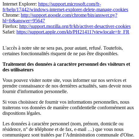
Internet Explorer:
https://support.microsoft.com/fr-
fr/help/17442/windows-internet-explorer-delete-manage-cookies
Chrome:
http://support.google.com/chrome/bin/answer.py?
hl=fr&answer=95647
Firefox:
http://support.mozilla.org/fr/kb/activer-desactiver-cookies
Safari:
https://support.apple.com/kb/PH21411?viewlocale=fr_FR
L'accès à notre site ne sera pas, pour autant, refusé. Toutefois,
certaines fonctionnalités risquent de ne pas être disponibles.
Traitement des données à caractère personnel des visiteurs et
des utilisateurs
Vous pouvez visiter notre site, vous informer sur nos services et
prendre connaissance de nos dernières actualités, sans devoir nous
fournir d'information personnelle.
Si vous choisissez de fournir vos informations personnelles, nous
traiterons vos données de manière confidentielle conformément aux
dispositions légales.
Les données à caractère personnel (nom, prénom, domicile ou
résidence, n° de téléphone et de fax, e-mail …) que vous nous
communiquez sont traitées par l’Administration communale d'Olne.