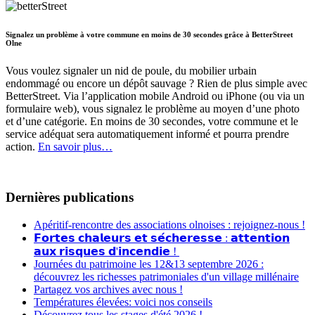
Signalez un problème à votre commune en moins de 30 secondes grâce à BetterStreet
Olne
Vous voulez signaler un nid de poule, du mobilier urbain
endommagé ou encore un dépôt sauvage ? Rien de plus simple avec
BetterStreet. Via l’application mobile Android ou iPhone (ou via un
formulaire web), vous signalez le problème au moyen d’une photo
et d’une catégorie. En moins de 30 secondes, votre commune et le
service adéquat sera automatiquement informé et pourra prendre
action.
En savoir plus…
Dernières publications
Apéritif-rencontre des associations olnoises : rejoignez-nous !
𝗙𝗼𝗿𝘁𝗲𝘀 𝗰𝗵𝗮𝗹𝗲𝘂𝗿𝘀 𝗲𝘁 𝘀𝗲́𝗰𝗵𝗲𝗿𝗲𝘀𝘀𝗲 : 𝗮𝘁𝘁𝗲𝗻𝘁𝗶𝗼𝗻
𝗮𝘂𝘅 𝗿𝗶𝘀𝗾𝘂𝗲𝘀 𝗱'𝗶𝗻𝗰𝗲𝗻𝗱𝗶𝗲 !
Journées du patrimoine les 12&13 septembre 2026 :
découvrez les richesses patrimoniales d'un village millénaire
Partagez vos archives avec nous !
Températures élevées: voici nos conseils
Découvrez tous les stages d'été 2026 !