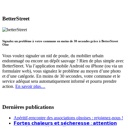
BetterStreet
Signalez un problème à votre commune en moins de 30 secondes grâce à BetterStreet
Olne
Vous voulez signaler un nid de poule, du mobilier urbain
endommagé ou encore un dépôt sauvage ? Rien de plus simple avec
BetterStreet. Via l’application mobile Android ou iPhone (ou via un
formulaire web), vous signalez le problème au moyen d’une photo
et d’une catégorie. En moins de 30 secondes, votre commune et le
service adéquat sera automatiquement informé et pourra prendre
action.
En savoir plus…
Dernières publications
Apéritif-rencontre des associations olnoises : rejoignez-nous !
𝗙𝗼𝗿𝘁𝗲𝘀 𝗰𝗵𝗮𝗹𝗲𝘂𝗿𝘀 𝗲𝘁 𝘀𝗲́𝗰𝗵𝗲𝗿𝗲𝘀𝘀𝗲 : 𝗮𝘁𝘁𝗲𝗻𝘁𝗶𝗼𝗻