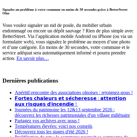
Signalez un problème à votre commune en moins de 30 secondes grâce à BetterStreet
Olne
Vous voulez signaler un nid de poule, du mobilier urbain
endommagé ou encore un dépôt sauvage ? Rien de plus simple avec
BetterStreet. Via l’application mobile Android ou iPhone (ou via un
formulaire web), vous signalez le problème au moyen d’une photo
et d’une catégorie. En moins de 30 secondes, votre commune et le
service adéquat sera automatiquement informé et pourra prendre
action.
En savoir plus…
Dernières publications
Apéritif-rencontre des associations olnoises : rejoignez-nous !
𝗙𝗼𝗿𝘁𝗲𝘀 𝗰𝗵𝗮𝗹𝗲𝘂𝗿𝘀 𝗲𝘁 𝘀𝗲́𝗰𝗵𝗲𝗿𝗲𝘀𝘀𝗲 : 𝗮𝘁𝘁𝗲𝗻𝘁𝗶𝗼𝗻
𝗮𝘂𝘅 𝗿𝗶𝘀𝗾𝘂𝗲𝘀 𝗱'𝗶𝗻𝗰𝗲𝗻𝗱𝗶𝗲 !
Journées du patrimoine les 12&13 septembre 2026 :
découvrez les richesses patrimoniales d'un village millénaire
Partagez vos archives avec nous !
Températures élevées: voici nos conseils
Découvrez tous les stages d'été 2026 !