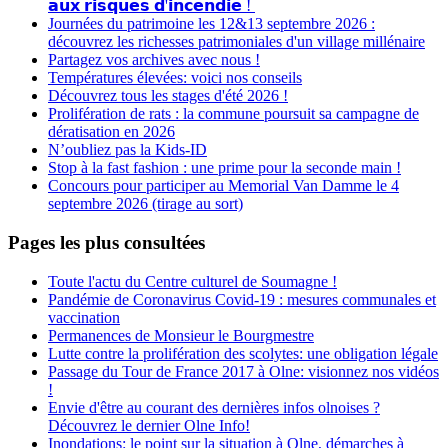
𝗮𝘂𝘅 𝗿𝗶𝘀𝗾𝘂𝗲𝘀 𝗱'𝗶𝗻𝗰𝗲𝗻𝗱𝗶𝗲 !
Journées du patrimoine les 12&13 septembre 2026 :
découvrez les richesses patrimoniales d'un village millénaire
Partagez vos archives avec nous !
Températures élevées: voici nos conseils
Découvrez tous les stages d'été 2026 !
Prolifération de rats : la commune poursuit sa campagne de
dératisation en 2026
N’oubliez pas la Kids-ID
Stop à la fast fashion : une prime pour la seconde main !
Concours pour participer au Memorial Van Damme le 4
septembre 2026 (tirage au sort)
Pages les plus consultées
Toute l'actu du Centre culturel de Soumagne !
Pandémie de Coronavirus Covid-19 : mesures communales et
vaccination
Permanences de Monsieur le Bourgmestre
Lutte contre la prolifération des scolytes: une obligation légale
Passage du Tour de France 2017 à Olne: visionnez nos vidéos
!
Envie d'être au courant des dernières infos olnoises ?
Découvrez le dernier Olne Info!
Inondations: le point sur la situation à Olne, démarches à