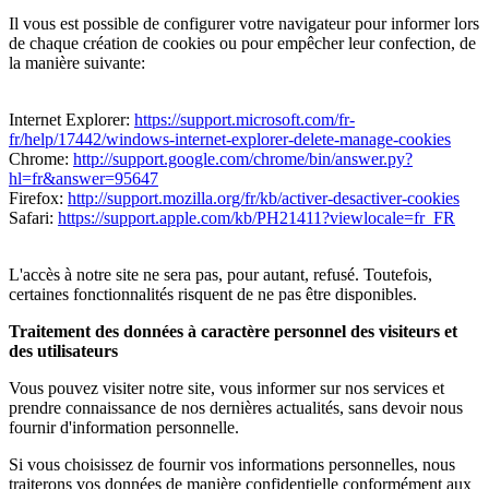
Il vous est possible de configurer votre navigateur pour informer lors
de chaque création de cookies ou pour empêcher leur confection, de
la manière suivante:
Internet Explorer:
https://support.microsoft.com/fr-
fr/help/17442/windows-internet-explorer-delete-manage-cookies
Chrome:
http://support.google.com/chrome/bin/answer.py?
hl=fr&answer=95647
Firefox:
http://support.mozilla.org/fr/kb/activer-desactiver-cookies
Safari:
https://support.apple.com/kb/PH21411?viewlocale=fr_FR
L'accès à notre site ne sera pas, pour autant, refusé. Toutefois,
certaines fonctionnalités risquent de ne pas être disponibles.
Traitement des données à caractère personnel des visiteurs et
des utilisateurs
Vous pouvez visiter notre site, vous informer sur nos services et
prendre connaissance de nos dernières actualités, sans devoir nous
fournir d'information personnelle.
Si vous choisissez de fournir vos informations personnelles, nous
traiterons vos données de manière confidentielle conformément aux