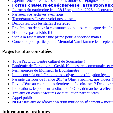
Apéritif-rencontre des associations olnoises : rejoignez-nous !
𝗙𝗼𝗿𝘁𝗲𝘀 𝗰𝗵𝗮𝗹𝗲𝘂𝗿𝘀 𝗲𝘁 𝘀𝗲́𝗰𝗵𝗲𝗿𝗲𝘀𝘀𝗲 : 𝗮𝘁𝘁𝗲𝗻𝘁𝗶𝗼𝗻 𝗮𝘂𝘅
Journées du patrimoine les 12&13 septembre 2026 : découvrez le
Partagez vos archives avec nous !
Températures élevées: voici nos conseils
Découvrez tous les stages d'été 2026 !
Prolifération de rats : la commune poursuit sa campagne de dér
N’oubliez pas la Kids-ID
Stop à la fast fashion : une prime pour la seconde main !
Concours pour participer au Memorial Van Damme le 4 septembr
Pages les plus consultées
Toute l'actu du Centre culturel de Soumagne !
Pandémie de Coronavirus Covid-19 : mesures communales et v
Permanences de Monsieur le Bourgmestre
Lutte contre la prolifération des scolytes: une obligation légale
Passage du Tour de France 2017 à Olne: visionnez nos vidéos !
Envie d'être au courant des dernières infos olnoises ? Découvre
Inondations: le point sur la situation à Olne, démarches à effectu
Travaux en cours / Mesures de circulation particulières
Appel public
N604 : travaux de rénovation d’un mur de soutènement – mesures
Informations pratiques