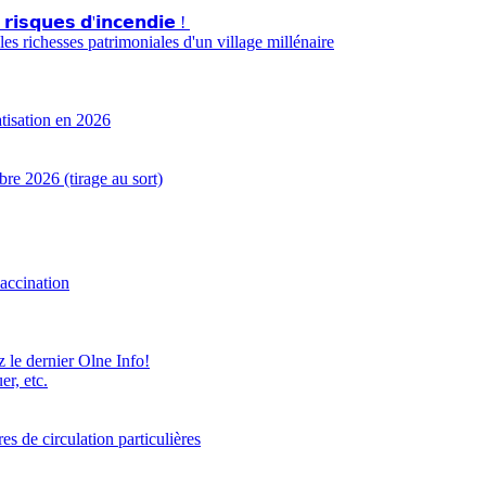
 𝗿𝗶𝘀𝗾𝘂𝗲𝘀 𝗱'𝗶𝗻𝗰𝗲𝗻𝗱𝗶𝗲 !
s richesses patrimoniales d'un village millénaire
atisation en 2026
e 2026 (tirage au sort)
accination
z le dernier Olne Info!
er, etc.
 de circulation particulières