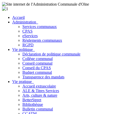
Accueil
Administration
Services communaux
CPAS
eServices
Règlements communaux
RGPD
Vie politique
Déclaration de politique communale
Collège communal
Conseil communal
Conseil du CPAS
Budget communal
Transparence des mandats
Vie pratique
Accueil extrascolaire
ALE & Titres Services
Arts, culture & nature
BetterStreet
Bibliothèque
Bulletin communal
CCATM