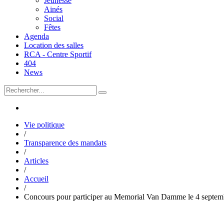
Jeunesse
Ainés
Social
Fêtes
Agenda
Location des salles
RCA - Centre Sportif
404
News
Vie politique
/
Transparence des mandats
/
Articles
/
Accueil
/
Concours pour participer au Memorial Van Damme le 4 septembr