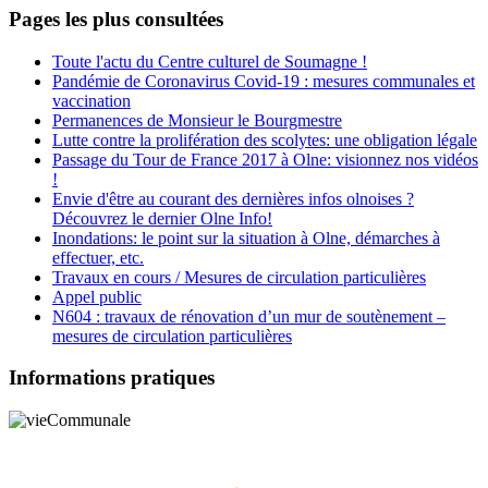
Pages les plus consultées
Toute l'actu du Centre culturel de Soumagne !
Pandémie de Coronavirus Covid-19 : mesures communales et
vaccination
Permanences de Monsieur le Bourgmestre
Lutte contre la prolifération des scolytes: une obligation légale
Passage du Tour de France 2017 à Olne: visionnez nos vidéos
!
Envie d'être au courant des dernières infos olnoises ?
Découvrez le dernier Olne Info!
Inondations: le point sur la situation à Olne, démarches à
effectuer, etc.
Travaux en cours / Mesures de circulation particulières
Appel public
N604 : travaux de rénovation d’un mur de soutènement –
mesures de circulation particulières
Informations pratiques