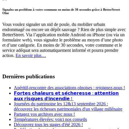
Signalez un problème à votre commune en moins de 30 secondes grâce à BetterStreet
Olne
Vous voulez signaler un nid de poule, du mobilier urbain
endommagé ou encore un dépôt sauvage ? Rien de plus simple avec
BetterStreet. Via l’application mobile Android ou iPhone (ou via un
formulaire web), vous signalez le problème au moyen d’une photo
et d’une catégorie. En moins de 30 secondes, votre commune et le
service adéquat sera automatiquement informé et pourra prendre
action.
En savoir plus…
Dernières publications
Apéritif-rencontre des associations olnoises : rejoignez-nous !
𝗙𝗼𝗿𝘁𝗲𝘀 𝗰𝗵𝗮𝗹𝗲𝘂𝗿𝘀 𝗲𝘁 𝘀𝗲́𝗰𝗵𝗲𝗿𝗲𝘀𝘀𝗲 : 𝗮𝘁𝘁𝗲𝗻𝘁𝗶𝗼𝗻
𝗮𝘂𝘅 𝗿𝗶𝘀𝗾𝘂𝗲𝘀 𝗱'𝗶𝗻𝗰𝗲𝗻𝗱𝗶𝗲 !
Journées du patrimoine les 12&13 septembre 2026 :
découvrez les richesses patrimoniales d'un village millénaire
Partagez vos archives avec nous !
Températures élevées: voici nos conseils
Découvrez tous les stages d'été 2026 !