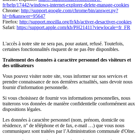
fr/help/17442/windows-internet-explorer-delete-manage-cookies
Chrome:
http://support.google.com/chrome/bin/answer.py?
hl=fr&answer=95647
Firefox:
http://support.mozilla.org/fr/kb/activer-desactiver-cookies
Safari:
https://support.apple.com/kb/PH21411?viewlocale=fr_FR
L'accès à notre site ne sera pas, pour autant, refusé. Toutefois,
certaines fonctionnalités risquent de ne pas être disponibles.
Traitement des données à caractère personnel des visiteurs et
des utilisateurs
Vous pouvez visiter notre site, vous informer sur nos services et
prendre connaissance de nos dernières actualités, sans devoir nous
fournir d'information personnelle.
Si vous choisissez de fournir vos informations personnelles, nous
traiterons vos données de manière confidentielle conformément aux
dispositions légales.
Les données à caractère personnel (nom, prénom, domicile ou
résidence, n° de téléphone et de fax, e-mail …) que vous nous
communiquez sont traitées par l’Administration communale d'Olne.