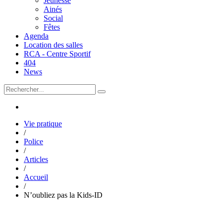
Jeunesse
Ainés
Social
Fêtes
Agenda
Location des salles
RCA - Centre Sportif
404
News
Vie pratique
/
Police
/
Articles
/
Accueil
/
N’oubliez pas la Kids-ID