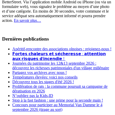
BetterStreet. Via l’application mobile Android ou iPhone (ou via un
formulaire web), vous signalez le problème au moyen d’une photo
et d’une catégorie. En moins de 30 secondes, votre commune et le
service adéquat sera automatiquement informé et pourra prendre
action.
En savoir plus…
Dernières publications
Apéritif-rencontre des associations olnoises : rejoignez-nous !
𝗙𝗼𝗿𝘁𝗲𝘀 𝗰𝗵𝗮𝗹𝗲𝘂𝗿𝘀 𝗲𝘁 𝘀𝗲́𝗰𝗵𝗲𝗿𝗲𝘀𝘀𝗲 : 𝗮𝘁𝘁𝗲𝗻𝘁𝗶𝗼𝗻
𝗮𝘂𝘅 𝗿𝗶𝘀𝗾𝘂𝗲𝘀 𝗱'𝗶𝗻𝗰𝗲𝗻𝗱𝗶𝗲 !
Journées du patrimoine les 12&13 septembre 2026 :
découvrez les richesses patrimoniales d'un village millénaire
Partagez vos archives avec nous !
Températures élevées: voici nos conseils
Découvrez tous les stages d'été 2026 !
Prolifération de rats : la commune poursuit sa campagne de
dératisation en 2026
N’oubliez pas la Kids-ID
Stop à la fast fashion : une prime pour la seconde main !
Concours pour participer au Memorial Van Damme le 4
septembre 2026 (tirage au sort)