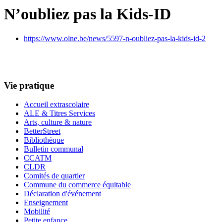
N’oubliez pas la Kids-ID
https://www.olne.be/news/5597-n-oubliez-pas-la-kids-id-2
Vie pratique
Accueil extrascolaire
ALE & Titres Services
Arts, culture & nature
BetterStreet
Bibliothèque
Bulletin communal
CCATM
CLDR
Comités de quartier
Commune du commerce équitable
Déclaration d'événement
Enseignement
Mobilité
Petite enfance