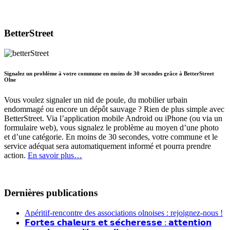
BetterStreet
Signalez un problème à votre commune en moins de 30 secondes grâce à BetterStreet
Olne
Vous voulez signaler un nid de poule, du mobilier urbain
endommagé ou encore un dépôt sauvage ? Rien de plus simple avec
BetterStreet. Via l’application mobile Android ou iPhone (ou via un
formulaire web), vous signalez le problème au moyen d’une photo
et d’une catégorie. En moins de 30 secondes, votre commune et le
service adéquat sera automatiquement informé et pourra prendre
action.
En savoir plus…
Dernières publications
Apéritif-rencontre des associations olnoises : rejoignez-nous !
𝗙𝗼𝗿𝘁𝗲𝘀 𝗰𝗵𝗮𝗹𝗲𝘂𝗿𝘀 𝗲𝘁 𝘀𝗲́𝗰𝗵𝗲𝗿𝗲𝘀𝘀𝗲 : 𝗮𝘁𝘁𝗲𝗻𝘁𝗶𝗼𝗻