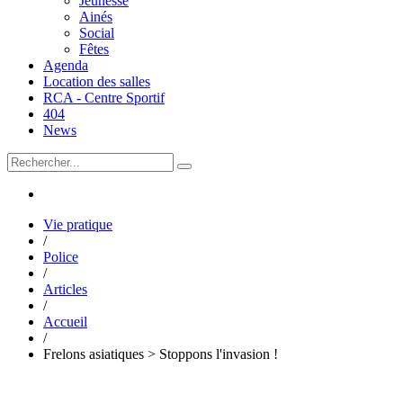
Jeunesse
Ainés
Social
Fêtes
Agenda
Location des salles
RCA - Centre Sportif
404
News
Vie pratique
/
Police
/
Articles
/
Accueil
/
Frelons asiatiques > Stoppons l'invasion !