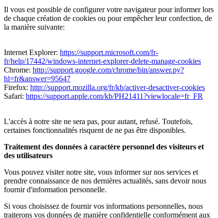
Il vous est possible de configurer votre navigateur pour informer lors
de chaque création de cookies ou pour empêcher leur confection, de
la manière suivante:
Internet Explorer:
https://support.microsoft.com/fr-
fr/help/17442/windows-internet-explorer-delete-manage-cookies
Chrome:
http://support.google.com/chrome/bin/answer.py?
hl=fr&answer=95647
Firefox:
http://support.mozilla.org/fr/kb/activer-desactiver-cookies
Safari:
https://support.apple.com/kb/PH21411?viewlocale=fr_FR
L'accès à notre site ne sera pas, pour autant, refusé. Toutefois,
certaines fonctionnalités risquent de ne pas être disponibles.
Traitement des données à caractère personnel des visiteurs et
des utilisateurs
Vous pouvez visiter notre site, vous informer sur nos services et
prendre connaissance de nos dernières actualités, sans devoir nous
fournir d'information personnelle.
Si vous choisissez de fournir vos informations personnelles, nous
traiterons vos données de manière confidentielle conformément aux