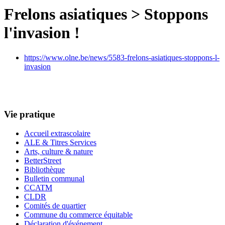
Frelons asiatiques > Stoppons
l'invasion !
https://www.olne.be/news/5583-frelons-asiatiques-stoppons-l-
invasion
Vie pratique
Accueil extrascolaire
ALE & Titres Services
Arts, culture & nature
BetterStreet
Bibliothèque
Bulletin communal
CCATM
CLDR
Comités de quartier
Commune du commerce équitable
Déclaration d'événement