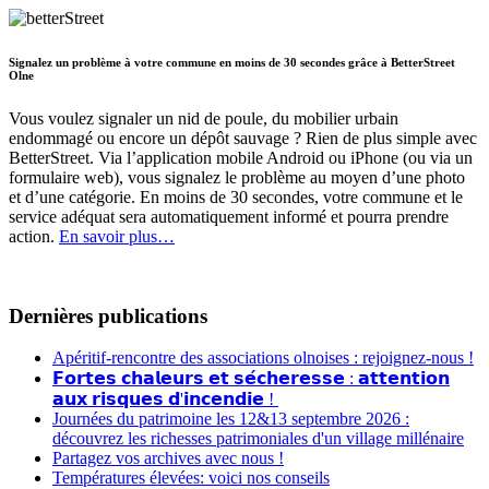
Signalez un problème à votre commune en moins de 30 secondes grâce à BetterStreet
Olne
Vous voulez signaler un nid de poule, du mobilier urbain
endommagé ou encore un dépôt sauvage ? Rien de plus simple avec
BetterStreet. Via l’application mobile Android ou iPhone (ou via un
formulaire web), vous signalez le problème au moyen d’une photo
et d’une catégorie. En moins de 30 secondes, votre commune et le
service adéquat sera automatiquement informé et pourra prendre
action.
En savoir plus…
Dernières publications
Apéritif-rencontre des associations olnoises : rejoignez-nous !
𝗙𝗼𝗿𝘁𝗲𝘀 𝗰𝗵𝗮𝗹𝗲𝘂𝗿𝘀 𝗲𝘁 𝘀𝗲́𝗰𝗵𝗲𝗿𝗲𝘀𝘀𝗲 : 𝗮𝘁𝘁𝗲𝗻𝘁𝗶𝗼𝗻
𝗮𝘂𝘅 𝗿𝗶𝘀𝗾𝘂𝗲𝘀 𝗱'𝗶𝗻𝗰𝗲𝗻𝗱𝗶𝗲 !
Journées du patrimoine les 12&13 septembre 2026 :
découvrez les richesses patrimoniales d'un village millénaire
Partagez vos archives avec nous !
Températures élevées: voici nos conseils