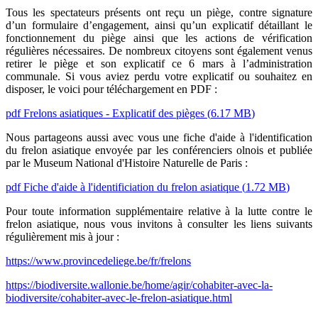
Tous les spectateurs présents ont reçu un piège, contre signature
d’un formulaire d’engagement, ainsi qu’un explicatif détaillant le
fonctionnement du piège ainsi que les actions de vérification
régulières nécessaires. De nombreux citoyens sont également venus
retirer le piège et son explicatif ce 6 mars à l’administration
communale. Si vous aviez perdu votre explicatif ou souhaitez en
disposer, le voici pour téléchargement en PDF :
pdf
Frelons asiatiques - Explicatif des pièges
(
6.17 MB
)
Nous partageons aussi avec vous une fiche d'aide à l'identification
du frelon asiatique envoyée par les conférenciers olnois et publiée
par le Museum National d'Histoire Naturelle de Paris :
pdf
Fiche d'aide à l'identificiation du frelon asiatique
(
1.72 MB
)
Pour toute information supplémentaire relative à la lutte contre le
frelon asiatique, nous vous invitons à consulter les liens suivants
régulièrement mis à jour :
https://www.provincedeliege.be/fr/frelons
https://biodiversite.wallonie.be/home/agir/cohabiter-avec-la-
biodiversite/cohabiter-avec-le-frelon-asiatique.html