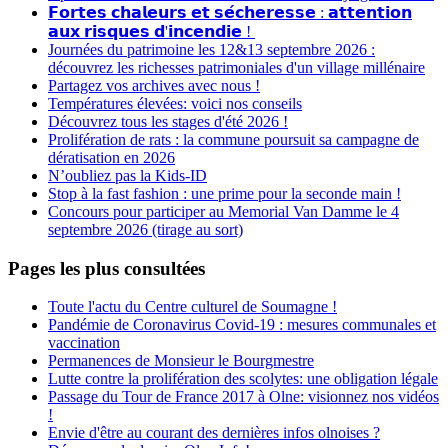
𝗙𝗼𝗿𝘁𝗲𝘀 𝗰𝗵𝗮𝗹𝗲𝘂𝗿𝘀 𝗲𝘁 𝘀𝗲́𝗰𝗵𝗲𝗿𝗲𝘀𝘀𝗲 : 𝗮𝘁𝘁𝗲𝗻𝘁𝗶𝗼𝗻
𝗮𝘂𝘅 𝗿𝗶𝘀𝗾𝘂𝗲𝘀 𝗱'𝗶𝗻𝗰𝗲𝗻𝗱𝗶𝗲 !
Journées du patrimoine les 12&13 septembre 2026 :
découvrez les richesses patrimoniales d'un village millénaire
Partagez vos archives avec nous !
Températures élevées: voici nos conseils
Découvrez tous les stages d'été 2026 !
Prolifération de rats : la commune poursuit sa campagne de
dératisation en 2026
N’oubliez pas la Kids-ID
Stop à la fast fashion : une prime pour la seconde main !
Concours pour participer au Memorial Van Damme le 4
septembre 2026 (tirage au sort)
Pages les plus consultées
Toute l'actu du Centre culturel de Soumagne !
Pandémie de Coronavirus Covid-19 : mesures communales et
vaccination
Permanences de Monsieur le Bourgmestre
Lutte contre la prolifération des scolytes: une obligation légale
Passage du Tour de France 2017 à Olne: visionnez nos vidéos
!
Envie d'être au courant des dernières infos olnoises ?