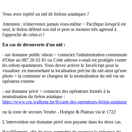
Vous avez repéré un nid de frelons asiatiques ?
Attention : n'intervenez jamais vous-même > Pacifique lorsqu'il est
seul, le frelon défend son nid et peut se montrer très agressif à
l'approche de celui-ci !
En cas de découverte d'un nid :
- sur domaine public olnois > contactez l'administration communale
d'Olne au 087 26 02 81 ou
Cette adresse e-mail est protégée contre
les robots spammeurs. Vous devez activer le JavaScript pour la
visualiser.
en transmettant la localisation précise du nid ainsi qu'une
photo > la commune se chargera de la neutralisation du nid via un
opérateur externe
- sur domaine privé > contactez des opérateurs formés à la
neutralisation du frelon asiatique :
https://www.cra.wallonie.be/fr/carte-des-operateurs-frelon-asiatique
ou la zone de secours Vesdre - Hoëgne & Plateau via le 1722
L’intervention sur domaine privé sera payante dans les deux cas.
Parallèlement, afin de nous permettre de recenser la présence du