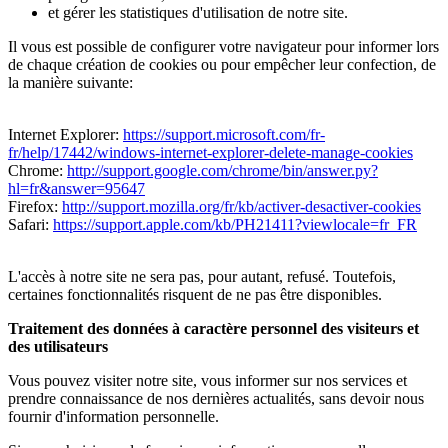
et gérer les statistiques d'utilisation de notre site.
Il vous est possible de configurer votre navigateur pour informer lors
de chaque création de cookies ou pour empêcher leur confection, de
la manière suivante:
Internet Explorer:
https://support.microsoft.com/fr-
fr/help/17442/windows-internet-explorer-delete-manage-cookies
Chrome:
http://support.google.com/chrome/bin/answer.py?
hl=fr&answer=95647
Firefox:
http://support.mozilla.org/fr/kb/activer-desactiver-cookies
Safari:
https://support.apple.com/kb/PH21411?viewlocale=fr_FR
L'accès à notre site ne sera pas, pour autant, refusé. Toutefois,
certaines fonctionnalités risquent de ne pas être disponibles.
Traitement des données à caractère personnel des visiteurs et
des utilisateurs
Vous pouvez visiter notre site, vous informer sur nos services et
prendre connaissance de nos dernières actualités, sans devoir nous
fournir d'information personnelle.