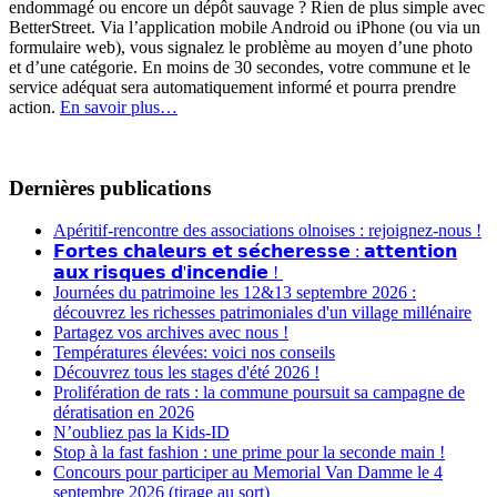
endommagé ou encore un dépôt sauvage ? Rien de plus simple avec
BetterStreet. Via l’application mobile Android ou iPhone (ou via un
formulaire web), vous signalez le problème au moyen d’une photo
et d’une catégorie. En moins de 30 secondes, votre commune et le
service adéquat sera automatiquement informé et pourra prendre
action.
En savoir plus…
Dernières publications
Apéritif-rencontre des associations olnoises : rejoignez-nous !
𝗙𝗼𝗿𝘁𝗲𝘀 𝗰𝗵𝗮𝗹𝗲𝘂𝗿𝘀 𝗲𝘁 𝘀𝗲́𝗰𝗵𝗲𝗿𝗲𝘀𝘀𝗲 : 𝗮𝘁𝘁𝗲𝗻𝘁𝗶𝗼𝗻
𝗮𝘂𝘅 𝗿𝗶𝘀𝗾𝘂𝗲𝘀 𝗱'𝗶𝗻𝗰𝗲𝗻𝗱𝗶𝗲 !
Journées du patrimoine les 12&13 septembre 2026 :
découvrez les richesses patrimoniales d'un village millénaire
Partagez vos archives avec nous !
Températures élevées: voici nos conseils
Découvrez tous les stages d'été 2026 !
Prolifération de rats : la commune poursuit sa campagne de
dératisation en 2026
N’oubliez pas la Kids-ID
Stop à la fast fashion : une prime pour la seconde main !
Concours pour participer au Memorial Van Damme le 4
septembre 2026 (tirage au sort)