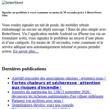
Signalez un problème à votre commune en moins de 30 secondes grâce à BetterStreet
Olne
Vous voulez signaler un nid de poule, du mobilier urbain
endommagé ou encore un dépôt sauvage ? Rien de plus simple avec
BetterStreet. Via l’application mobile Android ou iPhone (ou via un
formulaire web), vous signalez le problème au moyen d’une photo
et d’une catégorie. En moins de 30 secondes, votre commune et le
service adéquat sera automatiquement informé et pourra prendre
action.
En savoir plus…
Dernières publications
Apéritif-rencontre des associations olnoises : rejoignez-nous !
𝗙𝗼𝗿𝘁𝗲𝘀 𝗰𝗵𝗮𝗹𝗲𝘂𝗿𝘀 𝗲𝘁 𝘀𝗲́𝗰𝗵𝗲𝗿𝗲𝘀𝘀𝗲 : 𝗮𝘁𝘁𝗲𝗻𝘁𝗶𝗼𝗻
𝗮𝘂𝘅 𝗿𝗶𝘀𝗾𝘂𝗲𝘀 𝗱'𝗶𝗻𝗰𝗲𝗻𝗱𝗶𝗲 !
Journées du patrimoine les 12&13 septembre 2026 :
découvrez les richesses patrimoniales d'un village millénaire
Partagez vos archives avec nous !
Températures élevées: voici nos conseils