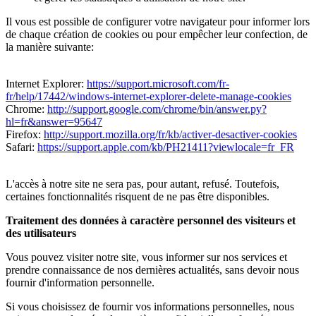
Il vous est possible de configurer votre navigateur pour informer lors
de chaque création de cookies ou pour empêcher leur confection, de
la manière suivante:
Internet Explorer:
https://support.microsoft.com/fr-
fr/help/17442/windows-internet-explorer-delete-manage-cookies
Chrome:
http://support.google.com/chrome/bin/answer.py?
hl=fr&answer=95647
Firefox:
http://support.mozilla.org/fr/kb/activer-desactiver-cookies
Safari:
https://support.apple.com/kb/PH21411?viewlocale=fr_FR
L'accès à notre site ne sera pas, pour autant, refusé. Toutefois,
certaines fonctionnalités risquent de ne pas être disponibles.
Traitement des données à caractère personnel des visiteurs et
des utilisateurs
Vous pouvez visiter notre site, vous informer sur nos services et
prendre connaissance de nos dernières actualités, sans devoir nous
fournir d'information personnelle.
Si vous choisissez de fournir vos informations personnelles, nous