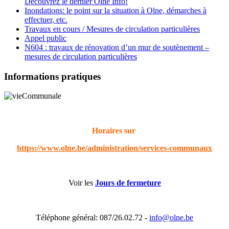
Découvrez le dernier Olne Info!
Inondations: le point sur la situation à Olne, démarches à
effectuer, etc.
Travaux en cours / Mesures de circulation particulières
Appel public
N604 : travaux de rénovation d’un mur de soutènement –
mesures de circulation particulières
Informations pratiques
Horaires sur
https://www.olne.be/administration/services-communaux
Voir les
Jours de fermeture
Téléphone général: 087/26.02.72 -
info@olne.be