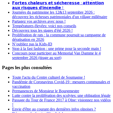
𝗙𝗼𝗿𝘁𝗲𝘀 𝗰𝗵𝗮𝗹𝗲𝘂𝗿𝘀 𝗲𝘁 𝘀𝗲́𝗰𝗵𝗲𝗿𝗲𝘀𝘀𝗲 : 𝗮𝘁𝘁𝗲𝗻𝘁𝗶𝗼𝗻
𝗮𝘂𝘅 𝗿𝗶𝘀𝗾𝘂𝗲𝘀 𝗱'𝗶𝗻𝗰𝗲𝗻𝗱𝗶𝗲 !
Journées du patrimoine les 12&13 septembre 2026 :
découvrez les richesses patrimoniales d'un village millénaire
Partagez vos archives avec nous !
Températures élevées: voici nos conseils
Découvrez tous les stages d'été 2026 !
Prolifération de rats : la commune poursuit sa campagne de
dératisation en 2026
N’oubliez pas la Kids-ID
Stop à la fast fashion : une prime pour la seconde main !
Concours pour participer au Memorial Van Damme le 4
septembre 2026 (tirage au sort)
Pages les plus consultées
Toute l'actu du Centre culturel de Soumagne !
Pandémie de Coronavirus Covid-19 : mesures communales et
vaccination
Permanences de Monsieur le Bourgmestre
Lutte contre la prolifération des scolytes: une obligation légale
Passage du Tour de France 2017 à Olne: visionnez nos vidéos
!
Envie d'être au courant des dernières infos olnoises ?