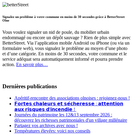
Signalez un problème à votre commune en moins de 30 secondes grâce à BetterStreet
Olne
Vous voulez signaler un nid de poule, du mobilier urbain
endommagé ou encore un dépôt sauvage ? Rien de plus simple avec
BetterStreet. Via l’application mobile Android ou iPhone (ou via un
formulaire web), vous signalez le problème au moyen d’une photo
et d’une catégorie. En moins de 30 secondes, votre commune et le
service adéquat sera automatiquement informé et pourra prendre
action.
En savoir plus…
Dernières publications
Apéritif-rencontre des associations olnoises : rejoignez-nous !
𝗙𝗼𝗿𝘁𝗲𝘀 𝗰𝗵𝗮𝗹𝗲𝘂𝗿𝘀 𝗲𝘁 𝘀𝗲́𝗰𝗵𝗲𝗿𝗲𝘀𝘀𝗲 : 𝗮𝘁𝘁𝗲𝗻𝘁𝗶𝗼𝗻
𝗮𝘂𝘅 𝗿𝗶𝘀𝗾𝘂𝗲𝘀 𝗱'𝗶𝗻𝗰𝗲𝗻𝗱𝗶𝗲 !
Journées du patrimoine les 12&13 septembre 2026 :
découvrez les richesses patrimoniales d'un village millénaire
Partagez vos archives avec nous !
Températures élevées: voici nos conseils