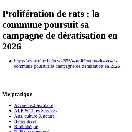
Prolifération de rats : la
commune poursuit sa
campagne de dératisation en
2026
https://www.olne.be/news/5563-proliferation-de-rats-la-
commune-poursuit-sa-campagne-de-deratisation-en-2026
Vie pratique
Accueil extrascolaire
ALE & Titres Services
Arts, culture & nature
BetterStreet
Bibliothèque
Bulletin communal