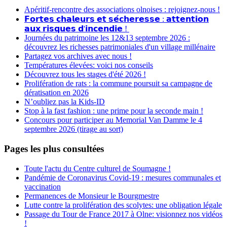
Apéritif-rencontre des associations olnoises : rejoignez-nous !
𝗙𝗼𝗿𝘁𝗲𝘀 𝗰𝗵𝗮𝗹𝗲𝘂𝗿𝘀 𝗲𝘁 𝘀𝗲́𝗰𝗵𝗲𝗿𝗲𝘀𝘀𝗲 : 𝗮𝘁𝘁𝗲𝗻𝘁𝗶𝗼𝗻
𝗮𝘂𝘅 𝗿𝗶𝘀𝗾𝘂𝗲𝘀 𝗱'𝗶𝗻𝗰𝗲𝗻𝗱𝗶𝗲 !
Journées du patrimoine les 12&13 septembre 2026 :
découvrez les richesses patrimoniales d'un village millénaire
Partagez vos archives avec nous !
Températures élevées: voici nos conseils
Découvrez tous les stages d'été 2026 !
Prolifération de rats : la commune poursuit sa campagne de
dératisation en 2026
N’oubliez pas la Kids-ID
Stop à la fast fashion : une prime pour la seconde main !
Concours pour participer au Memorial Van Damme le 4
septembre 2026 (tirage au sort)
Pages les plus consultées
Toute l'actu du Centre culturel de Soumagne !
Pandémie de Coronavirus Covid-19 : mesures communales et
vaccination
Permanences de Monsieur le Bourgmestre
Lutte contre la prolifération des scolytes: une obligation légale
Passage du Tour de France 2017 à Olne: visionnez nos vidéos
!