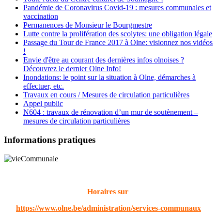
Pandémie de Coronavirus Covid-19 : mesures communales et
vaccination
Permanences de Monsieur le Bourgmestre
Lutte contre la prolifération des scolytes: une obligation légale
Passage du Tour de France 2017 à Olne: visionnez nos vidéos
!
Envie d'être au courant des dernières infos olnoises ?
Découvrez le dernier Olne Info!
Inondations: le point sur la situation à Olne, démarches à
effectuer, etc.
Travaux en cours / Mesures de circulation particulières
Appel public
N604 : travaux de rénovation d’un mur de soutènement –
mesures de circulation particulières
Informations pratiques
Horaires sur
https://www.olne.be/administration/services-communaux