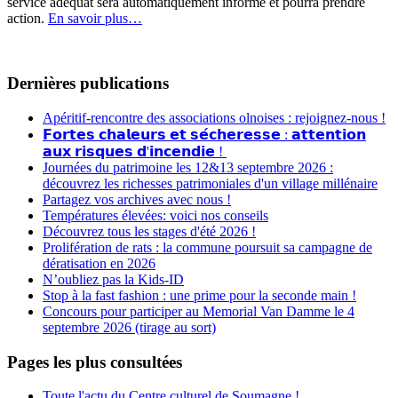
service adéquat sera automatiquement informé et pourra prendre
action.
En savoir plus…
Dernières publications
Apéritif-rencontre des associations olnoises : rejoignez-nous !
𝗙𝗼𝗿𝘁𝗲𝘀 𝗰𝗵𝗮𝗹𝗲𝘂𝗿𝘀 𝗲𝘁 𝘀𝗲́𝗰𝗵𝗲𝗿𝗲𝘀𝘀𝗲 : 𝗮𝘁𝘁𝗲𝗻𝘁𝗶𝗼𝗻
𝗮𝘂𝘅 𝗿𝗶𝘀𝗾𝘂𝗲𝘀 𝗱'𝗶𝗻𝗰𝗲𝗻𝗱𝗶𝗲 !
Journées du patrimoine les 12&13 septembre 2026 :
découvrez les richesses patrimoniales d'un village millénaire
Partagez vos archives avec nous !
Températures élevées: voici nos conseils
Découvrez tous les stages d'été 2026 !
Prolifération de rats : la commune poursuit sa campagne de
dératisation en 2026
N’oubliez pas la Kids-ID
Stop à la fast fashion : une prime pour la seconde main !
Concours pour participer au Memorial Van Damme le 4
septembre 2026 (tirage au sort)
Pages les plus consultées
Toute l'actu du Centre culturel de Soumagne !