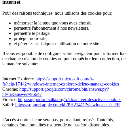
internet
Pour des raisons techniques, nous utilisons des cookies pour:
mémoriser la langue que vous avez choisie,
permettre l'abonnement à nos newsletters,
permettre le partage,
protéger notre site,
et gérer les statistiques d'utilisation de notre site.
Il vous est possible de configurer votre navigateur pour informer lors
de chaque création de cookies ou pour empêcher leur confection, de
la manière suivante:
Internet Explorer:
https://support.microsoft.com/fr-
fr/help/17442/windows-internet-explorer-delete-manage-cookies
Chrome:
http://support.google.com/chrome/bin/answer.py?
hl=fr&answer=95647
Firefox:
http://support.mozilla.org/fr/kb/activer-desactiver-cookies
Safari:
https://support.apple.com/kb/PH21411?viewlocale=fr_FR
L'accès à notre site ne sera pas, pour autant, refusé. Toutefois,
certaines fonctionnalités risquent de ne pas être disponibles.