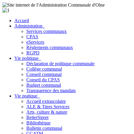
Accueil
Administration
Services communaux
CPAS
eServices
Règlements communaux
RGPD
Vie politique
Déclaration de politique communale
Collège communal
Conseil communal
Conseil du CPAS
Budget communal
Transparence des mandats
Vie pratique
Accueil extrascolaire
ALE & Titres Services
Arts, culture & nature
BetterStreet
Bibliothèque
Bulletin communal
CCATM