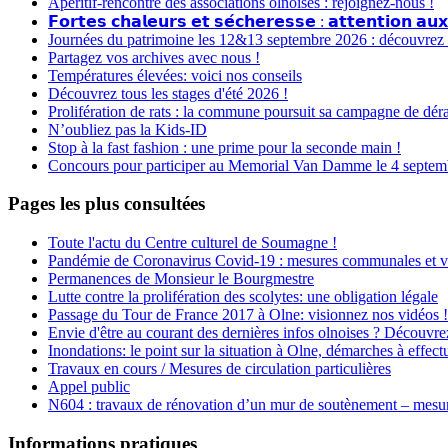
Apéritif-rencontre des associations olnoises : rejoignez-nous !
𝗙𝗼𝗿𝘁𝗲𝘀 𝗰𝗵𝗮𝗹𝗲𝘂𝗿𝘀 𝗲𝘁 𝘀𝗲́𝗰𝗵𝗲𝗿𝗲𝘀𝘀𝗲 : 𝗮𝘁𝘁𝗲𝗻𝘁𝗶𝗼𝗻 𝗮𝘂𝘅
Journées du patrimoine les 12&13 septembre 2026 : découvrez le
Partagez vos archives avec nous !
Températures élevées: voici nos conseils
Découvrez tous les stages d'été 2026 !
Prolifération de rats : la commune poursuit sa campagne de dér
N’oubliez pas la Kids-ID
Stop à la fast fashion : une prime pour la seconde main !
Concours pour participer au Memorial Van Damme le 4 septembr
Pages les plus consultées
Toute l'actu du Centre culturel de Soumagne !
Pandémie de Coronavirus Covid-19 : mesures communales et v
Permanences de Monsieur le Bourgmestre
Lutte contre la prolifération des scolytes: une obligation légale
Passage du Tour de France 2017 à Olne: visionnez nos vidéos !
Envie d'être au courant des dernières infos olnoises ? Découvre
Inondations: le point sur la situation à Olne, démarches à effectu
Travaux en cours / Mesures de circulation particulières
Appel public
N604 : travaux de rénovation d’un mur de soutènement – mesures
Informations pratiques