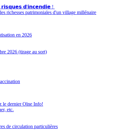
 𝗿𝗶𝘀𝗾𝘂𝗲𝘀 𝗱'𝗶𝗻𝗰𝗲𝗻𝗱𝗶𝗲 !
s richesses patrimoniales d'un village millénaire
atisation en 2026
e 2026 (tirage au sort)
accination
z le dernier Olne Info!
er, etc.
 de circulation particulières