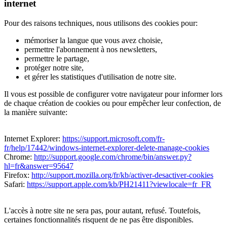
internet
Pour des raisons techniques, nous utilisons des cookies pour:
mémoriser la langue que vous avez choisie,
permettre l'abonnement à nos newsletters,
permettre le partage,
protéger notre site,
et gérer les statistiques d'utilisation de notre site.
Il vous est possible de configurer votre navigateur pour informer lors
de chaque création de cookies ou pour empêcher leur confection, de
la manière suivante:
Internet Explorer:
https://support.microsoft.com/fr-
fr/help/17442/windows-internet-explorer-delete-manage-cookies
Chrome:
http://support.google.com/chrome/bin/answer.py?
hl=fr&answer=95647
Firefox:
http://support.mozilla.org/fr/kb/activer-desactiver-cookies
Safari:
https://support.apple.com/kb/PH21411?viewlocale=fr_FR
L'accès à notre site ne sera pas, pour autant, refusé. Toutefois,
certaines fonctionnalités risquent de ne pas être disponibles.