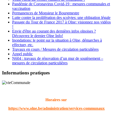
Pandémie de Coronavirus Covid-19 : mesures communales et
vaccination
Permanences de Monsieur le Bourgmestre
Lutte contre la prolifération des scolytes: une obligation légale
Passage du Tour de France 2017 à Olne: visionnez nos vidéos
!
Envie d'être au courant des dernières infos olnoises ?
Découvrez le dernier Olne Info!
Inondations: le point sur la situation à Olne, démarches à
effectuer, etc.
Travaux en cours / Mesures de circulation particulières
Appel public
N604 : travaux de rénovation d’un mur de soutènement –
mesures de circulation particulières
Informations pratiques
Horaires sur
https://www.olne.be/administration/services-communaux