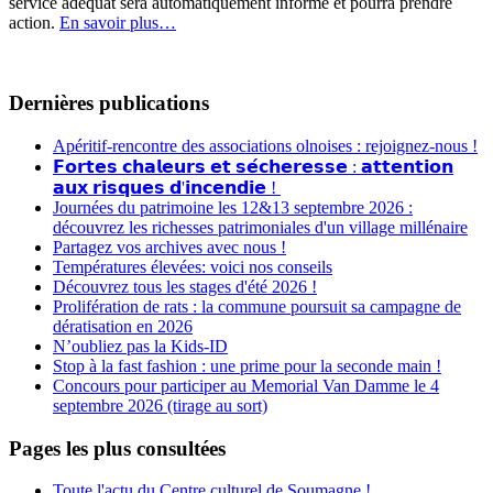
service adéquat sera automatiquement informé et pourra prendre
action.
En savoir plus…
Dernières publications
Apéritif-rencontre des associations olnoises : rejoignez-nous !
𝗙𝗼𝗿𝘁𝗲𝘀 𝗰𝗵𝗮𝗹𝗲𝘂𝗿𝘀 𝗲𝘁 𝘀𝗲́𝗰𝗵𝗲𝗿𝗲𝘀𝘀𝗲 : 𝗮𝘁𝘁𝗲𝗻𝘁𝗶𝗼𝗻
𝗮𝘂𝘅 𝗿𝗶𝘀𝗾𝘂𝗲𝘀 𝗱'𝗶𝗻𝗰𝗲𝗻𝗱𝗶𝗲 !
Journées du patrimoine les 12&13 septembre 2026 :
découvrez les richesses patrimoniales d'un village millénaire
Partagez vos archives avec nous !
Températures élevées: voici nos conseils
Découvrez tous les stages d'été 2026 !
Prolifération de rats : la commune poursuit sa campagne de
dératisation en 2026
N’oubliez pas la Kids-ID
Stop à la fast fashion : une prime pour la seconde main !
Concours pour participer au Memorial Van Damme le 4
septembre 2026 (tirage au sort)
Pages les plus consultées
Toute l'actu du Centre culturel de Soumagne !