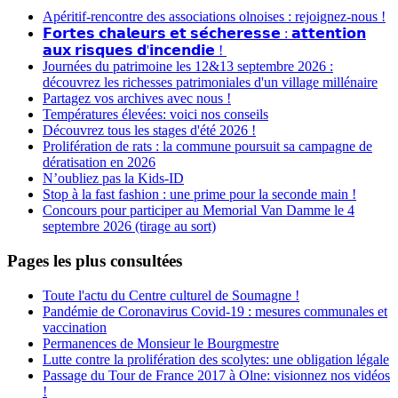
Apéritif-rencontre des associations olnoises : rejoignez-nous !
𝗙𝗼𝗿𝘁𝗲𝘀 𝗰𝗵𝗮𝗹𝗲𝘂𝗿𝘀 𝗲𝘁 𝘀𝗲́𝗰𝗵𝗲𝗿𝗲𝘀𝘀𝗲 : 𝗮𝘁𝘁𝗲𝗻𝘁𝗶𝗼𝗻
𝗮𝘂𝘅 𝗿𝗶𝘀𝗾𝘂𝗲𝘀 𝗱'𝗶𝗻𝗰𝗲𝗻𝗱𝗶𝗲 !
Journées du patrimoine les 12&13 septembre 2026 :
découvrez les richesses patrimoniales d'un village millénaire
Partagez vos archives avec nous !
Températures élevées: voici nos conseils
Découvrez tous les stages d'été 2026 !
Prolifération de rats : la commune poursuit sa campagne de
dératisation en 2026
N’oubliez pas la Kids-ID
Stop à la fast fashion : une prime pour la seconde main !
Concours pour participer au Memorial Van Damme le 4
septembre 2026 (tirage au sort)
Pages les plus consultées
Toute l'actu du Centre culturel de Soumagne !
Pandémie de Coronavirus Covid-19 : mesures communales et
vaccination
Permanences de Monsieur le Bourgmestre
Lutte contre la prolifération des scolytes: une obligation légale
Passage du Tour de France 2017 à Olne: visionnez nos vidéos
!