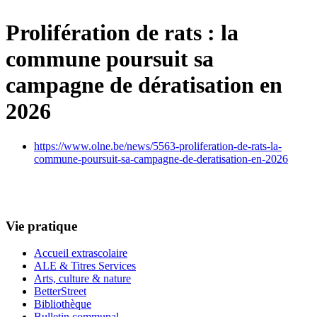
Prolifération de rats : la
commune poursuit sa
campagne de dératisation en
2026
https://www.olne.be/news/5563-proliferation-de-rats-la-
commune-poursuit-sa-campagne-de-deratisation-en-2026
Vie pratique
Accueil extrascolaire
ALE & Titres Services
Arts, culture & nature
BetterStreet
Bibliothèque
Bulletin communal