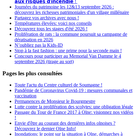
𝗮𝘂𝘅 𝗿𝗶𝘀𝗾𝘂𝗲𝘀 𝗱'𝗶𝗻𝗰𝗲𝗻𝗱𝗶𝗲 !
Journées du patrimoine les 12&13 septembre 2026 :
découvrez les richesses patrimoniales d'un village millénaire
Partagez vos archives avec nous !
Températures élevées: voici nos conseils
Découvrez tous les stages d'été 2026 !
Prolifération de rats : la commune poursuit sa campagne de
dératisation en 2026
N’oubliez pas la Kids-ID
Stop à la fast fashion : une prime pour la seconde main !
Concours pour participer au Memorial Van Damme le 4
septembre 2026 (tirage au sort)
Pages les plus consultées
Toute l'actu du Centre culturel de Soumagne !
Pandémie de Coronavirus Covid-19 : mesures communales et
vaccination
Permanences de Monsieur le Bourgmestre
Lutte contre la prolifération des scolytes: une obligation légale
Passage du Tour de France 2017 à Olne: visionnez nos vidéos
!
Envie d'être au courant des dernières infos olnoises ?
Découvrez le dernier Olne Info!
Inondations: le point sur la situation à Olne, démarches à