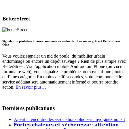
BetterStreet
Signalez un problème à votre commune en moins de 30 secondes grâce à BetterStreet
Olne
Vous voulez signaler un nid de poule, du mobilier urbain
endommagé ou encore un dépôt sauvage ? Rien de plus simple avec
BetterStreet. Via l’application mobile Android ou iPhone (ou via un
formulaire web), vous signalez le problème au moyen d’une photo
et d’une catégorie. En moins de 30 secondes, votre commune et le
service adéquat sera automatiquement informé et pourra prendre
action.
En savoir plus…
Dernières publications
Apéritif-rencontre des associations olnoises : rejoignez-nous !
𝗙𝗼𝗿𝘁𝗲𝘀 𝗰𝗵𝗮𝗹𝗲𝘂𝗿𝘀 𝗲𝘁 𝘀𝗲́𝗰𝗵𝗲𝗿𝗲𝘀𝘀𝗲 : 𝗮𝘁𝘁𝗲𝗻𝘁𝗶𝗼𝗻