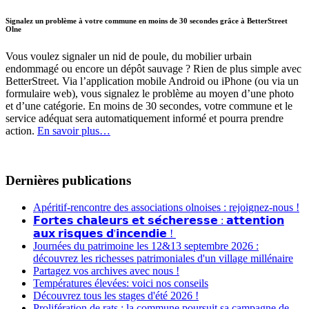
Signalez un problème à votre commune en moins de 30 secondes grâce à BetterStreet
Olne
Vous voulez signaler un nid de poule, du mobilier urbain
endommagé ou encore un dépôt sauvage ? Rien de plus simple avec
BetterStreet. Via l’application mobile Android ou iPhone (ou via un
formulaire web), vous signalez le problème au moyen d’une photo
et d’une catégorie. En moins de 30 secondes, votre commune et le
service adéquat sera automatiquement informé et pourra prendre
action.
En savoir plus…
Dernières publications
Apéritif-rencontre des associations olnoises : rejoignez-nous !
𝗙𝗼𝗿𝘁𝗲𝘀 𝗰𝗵𝗮𝗹𝗲𝘂𝗿𝘀 𝗲𝘁 𝘀𝗲́𝗰𝗵𝗲𝗿𝗲𝘀𝘀𝗲 : 𝗮𝘁𝘁𝗲𝗻𝘁𝗶𝗼𝗻
𝗮𝘂𝘅 𝗿𝗶𝘀𝗾𝘂𝗲𝘀 𝗱'𝗶𝗻𝗰𝗲𝗻𝗱𝗶𝗲 !
Journées du patrimoine les 12&13 septembre 2026 :
découvrez les richesses patrimoniales d'un village millénaire
Partagez vos archives avec nous !
Températures élevées: voici nos conseils
Découvrez tous les stages d'été 2026 !
Prolifération de rats : la commune poursuit sa campagne de