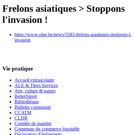
Frelons asiatiques > Stoppons
l'invasion !
https://www.olne.be/news/5583-frelons-asiatiques-stoppons-l-
invasion
Vie pratique
Accueil extrascolaire
ALE & Titres Services
Arts, culture & nature
BetterStreet
Bibliothèque
Bulletin communal
CCATM
CLDR
Comités de quartier
Commune du commerce équitable
Déclaration d'événement