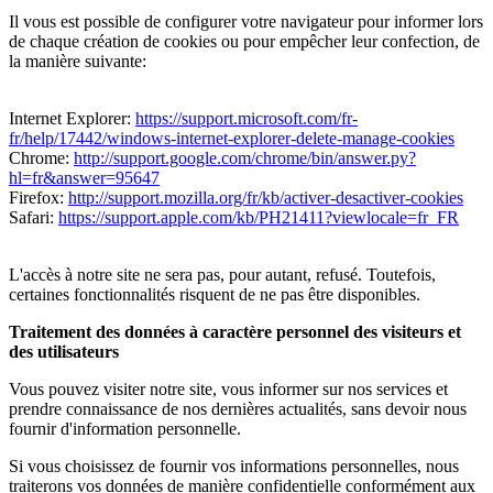
Il vous est possible de configurer votre navigateur pour informer lors
de chaque création de cookies ou pour empêcher leur confection, de
la manière suivante:
Internet Explorer:
https://support.microsoft.com/fr-
fr/help/17442/windows-internet-explorer-delete-manage-cookies
Chrome:
http://support.google.com/chrome/bin/answer.py?
hl=fr&answer=95647
Firefox:
http://support.mozilla.org/fr/kb/activer-desactiver-cookies
Safari:
https://support.apple.com/kb/PH21411?viewlocale=fr_FR
L'accès à notre site ne sera pas, pour autant, refusé. Toutefois,
certaines fonctionnalités risquent de ne pas être disponibles.
Traitement des données à caractère personnel des visiteurs et
des utilisateurs
Vous pouvez visiter notre site, vous informer sur nos services et
prendre connaissance de nos dernières actualités, sans devoir nous
fournir d'information personnelle.
Si vous choisissez de fournir vos informations personnelles, nous
traiterons vos données de manière confidentielle conformément aux