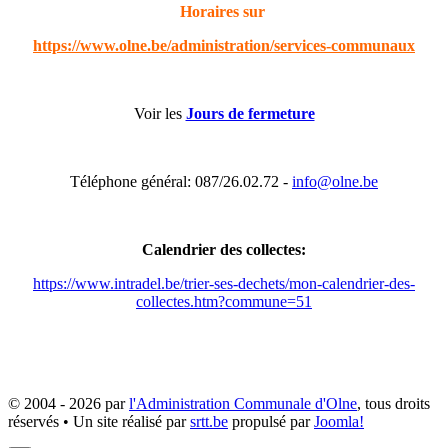
Horaires sur
https://www.olne.be/administration/services-communaux
Voir les
Jours de fermeture
Téléphone général: 087/26.02.72 -
info@olne.be
Calendrier des collectes:
https://www.intradel.be/trier-ses-dechets/mon-calendrier-des-
collectes.htm?commune=51
© 2004 - 2026 par
l'Administration Communale d'Olne
, tous droits
réservés • Un site réalisé par
srtt.be
propulsé par
Joomla!