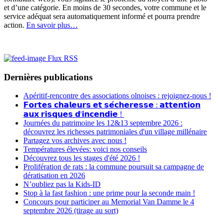
et d’une catégorie. En moins de 30 secondes, votre commune et le
service adéquat sera automatiquement informé et pourra prendre
action.
En savoir plus…
Flux RSS
Dernières publications
Apéritif-rencontre des associations olnoises : rejoignez-nous !
𝗙𝗼𝗿𝘁𝗲𝘀 𝗰𝗵𝗮𝗹𝗲𝘂𝗿𝘀 𝗲𝘁 𝘀𝗲́𝗰𝗵𝗲𝗿𝗲𝘀𝘀𝗲 : 𝗮𝘁𝘁𝗲𝗻𝘁𝗶𝗼𝗻
𝗮𝘂𝘅 𝗿𝗶𝘀𝗾𝘂𝗲𝘀 𝗱'𝗶𝗻𝗰𝗲𝗻𝗱𝗶𝗲 !
Journées du patrimoine les 12&13 septembre 2026 :
découvrez les richesses patrimoniales d'un village millénaire
Partagez vos archives avec nous !
Températures élevées: voici nos conseils
Découvrez tous les stages d'été 2026 !
Prolifération de rats : la commune poursuit sa campagne de
dératisation en 2026
N’oubliez pas la Kids-ID
Stop à la fast fashion : une prime pour la seconde main !
Concours pour participer au Memorial Van Damme le 4
septembre 2026 (tirage au sort)