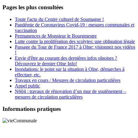
Pages les plus consultées
Toute l'actu du Centre culturel de Soumagne !
Pandémie de Coronavirus Covid-19 : mesures communales et
vaccination
Permanences de Monsieur le Bourgmestre
Lutte contre la prolifération des scolytes: une obligation légale
Passage du Tour de France 2017 à Olne: visionnez nos vidéos
!
Envie d'être au courant des dernières infos olnoises ?
Découvrez le dernier Olne Info!
Inondations: le point sur la situation à Olne, démarches à
effectuer, etc.
Travaux en cours / Mesures de circulation particulières
Appel public
N604 : travaux de rénovation d’un mur de soutènement –
mesures de circulation particulières
Informations pratiques