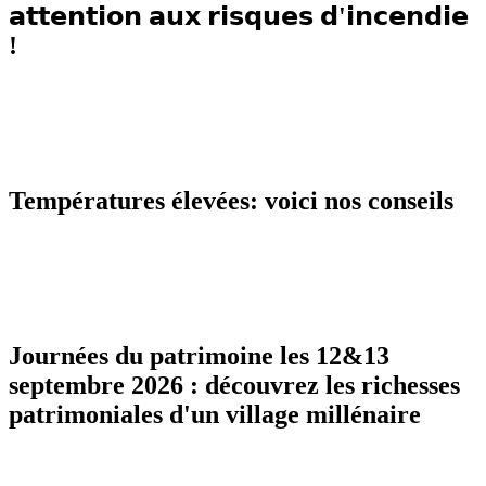
𝗮𝘁𝘁𝗲𝗻𝘁𝗶𝗼𝗻 𝗮𝘂𝘅 𝗿𝗶𝘀𝗾𝘂𝗲𝘀 𝗱'𝗶𝗻𝗰𝗲𝗻𝗱𝗶𝗲
!
Températures élevées: voici nos conseils
Journées du patrimoine les 12&13
septembre 2026 : découvrez les richesses
patrimoniales d'un village millénaire