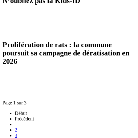
N’oubliez pas la Kids-ID
Prolifération de rats : la commune
poursuit sa campagne de dératisation en
2026
Page 1 sur 3
Début
Précédent
1
2
3