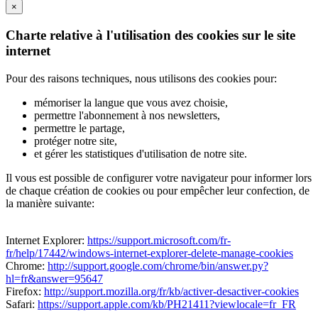
×
Charte relative à l'utilisation des cookies sur le site
internet
Pour des raisons techniques, nous utilisons des cookies pour:
mémoriser la langue que vous avez choisie,
permettre l'abonnement à nos newsletters,
permettre le partage,
protéger notre site,
et gérer les statistiques d'utilisation de notre site.
Il vous est possible de configurer votre navigateur pour informer lors
de chaque création de cookies ou pour empêcher leur confection, de
la manière suivante:
Internet Explorer:
https://support.microsoft.com/fr-
fr/help/17442/windows-internet-explorer-delete-manage-cookies
Chrome:
http://support.google.com/chrome/bin/answer.py?
hl=fr&answer=95647
Firefox:
http://support.mozilla.org/fr/kb/activer-desactiver-cookies
Safari:
https://support.apple.com/kb/PH21411?viewlocale=fr_FR