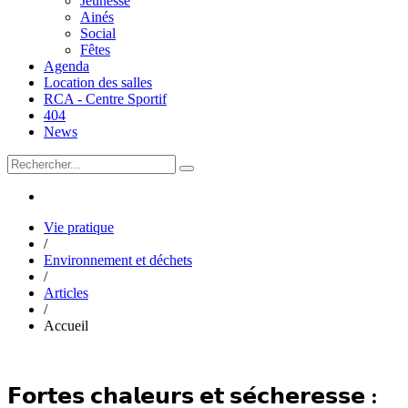
Jeunesse
Ainés
Social
Fêtes
Agenda
Location des salles
RCA - Centre Sportif
404
News
Vie pratique
/
Environnement et déchets
/
Articles
/
Accueil
𝗙𝗼𝗿𝘁𝗲𝘀 𝗰𝗵𝗮𝗹𝗲𝘂𝗿𝘀 𝗲𝘁 𝘀𝗲́𝗰𝗵𝗲𝗿𝗲𝘀𝘀𝗲 :