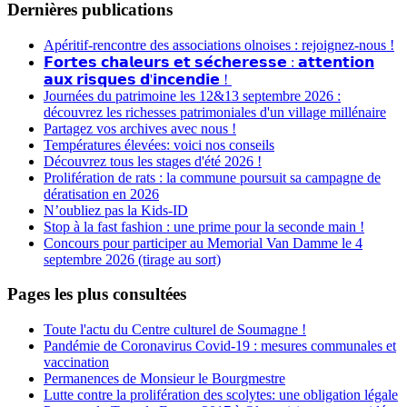
Dernières publications
Apéritif-rencontre des associations olnoises : rejoignez-nous !
𝗙𝗼𝗿𝘁𝗲𝘀 𝗰𝗵𝗮𝗹𝗲𝘂𝗿𝘀 𝗲𝘁 𝘀𝗲́𝗰𝗵𝗲𝗿𝗲𝘀𝘀𝗲 : 𝗮𝘁𝘁𝗲𝗻𝘁𝗶𝗼𝗻
𝗮𝘂𝘅 𝗿𝗶𝘀𝗾𝘂𝗲𝘀 𝗱'𝗶𝗻𝗰𝗲𝗻𝗱𝗶𝗲 !
Journées du patrimoine les 12&13 septembre 2026 :
découvrez les richesses patrimoniales d'un village millénaire
Partagez vos archives avec nous !
Températures élevées: voici nos conseils
Découvrez tous les stages d'été 2026 !
Prolifération de rats : la commune poursuit sa campagne de
dératisation en 2026
N’oubliez pas la Kids-ID
Stop à la fast fashion : une prime pour la seconde main !
Concours pour participer au Memorial Van Damme le 4
septembre 2026 (tirage au sort)
Pages les plus consultées
Toute l'actu du Centre culturel de Soumagne !
Pandémie de Coronavirus Covid-19 : mesures communales et
vaccination
Permanences de Monsieur le Bourgmestre
Lutte contre la prolifération des scolytes: une obligation légale