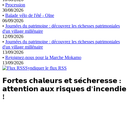
•
Procession
30/08/2026
•
Balade vélo de l'été - Olne
06/09/2026
•
Journées du patrimoine : découvrez les richesses patrimoniales
d'un village millénaire
12/09/2026
•
Journées du patrimoine : découvrez les richesses patrimoniales
d'un village millénaire
13/09/2026
•
Rejoignez-nous pour la Marche Mokamo
13/09/2026
Syndiquer le flux RSS
𝗙𝗼𝗿𝘁𝗲𝘀 𝗰𝗵𝗮𝗹𝗲𝘂𝗿𝘀 𝗲𝘁 𝘀𝗲́𝗰𝗵𝗲𝗿𝗲𝘀𝘀𝗲 :
𝗮𝘁𝘁𝗲𝗻𝘁𝗶𝗼𝗻 𝗮𝘂𝘅 𝗿𝗶𝘀𝗾𝘂𝗲𝘀 𝗱'𝗶𝗻𝗰𝗲𝗻𝗱𝗶𝗲
!