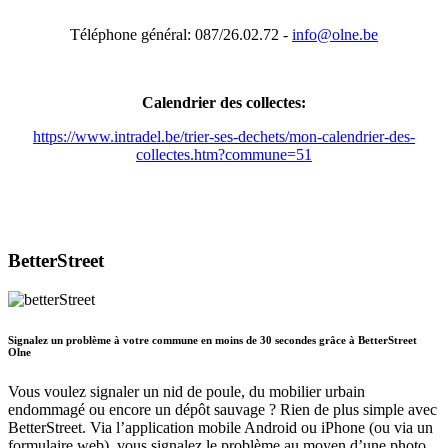
Téléphone général: 087/26.02.72 -
info@olne.be
Calendrier des collectes:
https://www.intradel.be/trier-ses-dechets/mon-calendrier-des-
collectes.htm?commune=51
BetterStreet
Signalez un problème à votre commune en moins de 30 secondes grâce à BetterStreet
Olne
Vous voulez signaler un nid de poule, du mobilier urbain
endommagé ou encore un dépôt sauvage ? Rien de plus simple avec
BetterStreet. Via l’application mobile Android ou iPhone (ou via un
formulaire web), vous signalez le problème au moyen d’une photo