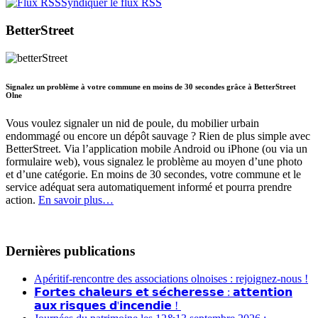
Syndiquer le flux RSS
BetterStreet
Signalez un problème à votre commune en moins de 30 secondes grâce à BetterStreet
Olne
Vous voulez signaler un nid de poule, du mobilier urbain
endommagé ou encore un dépôt sauvage ? Rien de plus simple avec
BetterStreet. Via l’application mobile Android ou iPhone (ou via un
formulaire web), vous signalez le problème au moyen d’une photo
et d’une catégorie. En moins de 30 secondes, votre commune et le
service adéquat sera automatiquement informé et pourra prendre
action.
En savoir plus…
Dernières publications
Apéritif-rencontre des associations olnoises : rejoignez-nous !
𝗙𝗼𝗿𝘁𝗲𝘀 𝗰𝗵𝗮𝗹𝗲𝘂𝗿𝘀 𝗲𝘁 𝘀𝗲́𝗰𝗵𝗲𝗿𝗲𝘀𝘀𝗲 : 𝗮𝘁𝘁𝗲𝗻𝘁𝗶𝗼𝗻
𝗮𝘂𝘅 𝗿𝗶𝘀𝗾𝘂𝗲𝘀 𝗱'𝗶𝗻𝗰𝗲𝗻𝗱𝗶𝗲 !