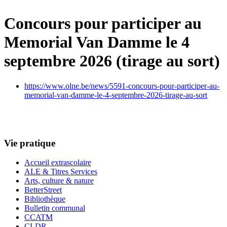
Concours pour participer au
Memorial Van Damme le 4
septembre 2026 (tirage au sort)
https://www.olne.be/news/5591-concours-pour-participer-au-
memorial-van-damme-le-4-septembre-2026-tirage-au-sort
Vie pratique
Accueil extrascolaire
ALE & Titres Services
Arts, culture & nature
BetterStreet
Bibliothèque
Bulletin communal
CCATM
CLDR