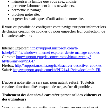
mémoriser la langue que vous avez choisie,
permettre l'abonnement à nos newsletters,
permettre le partage,
protéger notre site,
et gérer les statistiques d'utilisation de notre site.
Il vous est possible de configurer votre navigateur pour informer lors
de chaque création de cookies ou pour empêcher leur confection, de
la manière suivante:
Internet Explorer:
https://support.microsoft.com/fr-
fr/help/17442/windows-internet-explorer-delete-manage-cookies
Chrome:
http://support.google.com/chrome/bin/answer.py?
hl=fr&answer=95647
Firefox:
http://support.mozilla.org/fr/kb/activer-desactiver-cookies
Safari:
https://support.apple.com/kb/PH21411?viewlocale=fr_FR
L'accès à notre site ne sera pas, pour autant, refusé. Toutefois,
certaines fonctionnalités risquent de ne pas être disponibles.
Traitement des données à caractère personnel des visiteurs et
des utilisateurs
Vous pouvez visiter notre site, vous informer sur nos services et