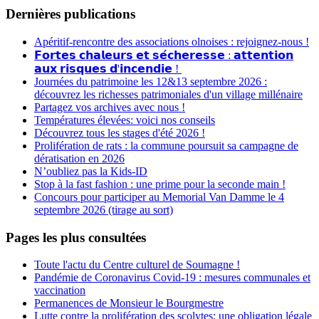
Dernières publications
Apéritif-rencontre des associations olnoises : rejoignez-nous !
𝗙𝗼𝗿𝘁𝗲𝘀 𝗰𝗵𝗮𝗹𝗲𝘂𝗿𝘀 𝗲𝘁 𝘀𝗲́𝗰𝗵𝗲𝗿𝗲𝘀𝘀𝗲 : 𝗮𝘁𝘁𝗲𝗻𝘁𝗶𝗼𝗻
𝗮𝘂𝘅 𝗿𝗶𝘀𝗾𝘂𝗲𝘀 𝗱'𝗶𝗻𝗰𝗲𝗻𝗱𝗶𝗲 !
Journées du patrimoine les 12&13 septembre 2026 :
découvrez les richesses patrimoniales d'un village millénaire
Partagez vos archives avec nous !
Températures élevées: voici nos conseils
Découvrez tous les stages d'été 2026 !
Prolifération de rats : la commune poursuit sa campagne de
dératisation en 2026
N’oubliez pas la Kids-ID
Stop à la fast fashion : une prime pour la seconde main !
Concours pour participer au Memorial Van Damme le 4
septembre 2026 (tirage au sort)
Pages les plus consultées
Toute l'actu du Centre culturel de Soumagne !
Pandémie de Coronavirus Covid-19 : mesures communales et
vaccination
Permanences de Monsieur le Bourgmestre
Lutte contre la prolifération des scolytes: une obligation légale