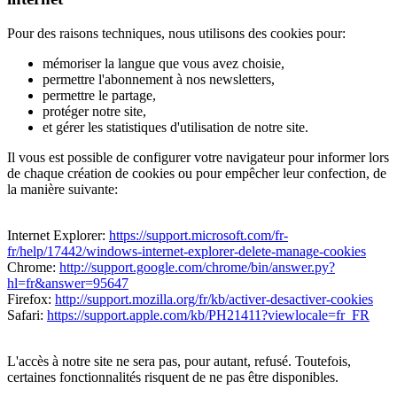
Pour des raisons techniques, nous utilisons des cookies pour:
mémoriser la langue que vous avez choisie,
permettre l'abonnement à nos newsletters,
permettre le partage,
protéger notre site,
et gérer les statistiques d'utilisation de notre site.
Il vous est possible de configurer votre navigateur pour informer lors
de chaque création de cookies ou pour empêcher leur confection, de
la manière suivante:
Internet Explorer:
https://support.microsoft.com/fr-
fr/help/17442/windows-internet-explorer-delete-manage-cookies
Chrome:
http://support.google.com/chrome/bin/answer.py?
hl=fr&answer=95647
Firefox:
http://support.mozilla.org/fr/kb/activer-desactiver-cookies
Safari:
https://support.apple.com/kb/PH21411?viewlocale=fr_FR
L'accès à notre site ne sera pas, pour autant, refusé. Toutefois,
certaines fonctionnalités risquent de ne pas être disponibles.