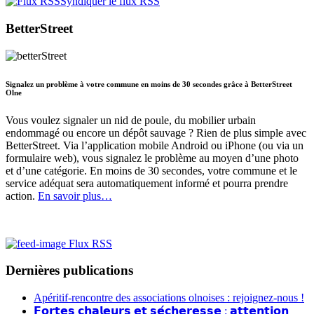
Syndiquer le flux RSS
BetterStreet
Signalez un problème à votre commune en moins de 30 secondes grâce à BetterStreet
Olne
Vous voulez signaler un nid de poule, du mobilier urbain
endommagé ou encore un dépôt sauvage ? Rien de plus simple avec
BetterStreet. Via l’application mobile Android ou iPhone (ou via un
formulaire web), vous signalez le problème au moyen d’une photo
et d’une catégorie. En moins de 30 secondes, votre commune et le
service adéquat sera automatiquement informé et pourra prendre
action.
En savoir plus…
Flux RSS
Dernières publications
Apéritif-rencontre des associations olnoises : rejoignez-nous !
𝗙𝗼𝗿𝘁𝗲𝘀 𝗰𝗵𝗮𝗹𝗲𝘂𝗿𝘀 𝗲𝘁 𝘀𝗲́𝗰𝗵𝗲𝗿𝗲𝘀𝘀𝗲 : 𝗮𝘁𝘁𝗲𝗻𝘁𝗶𝗼𝗻