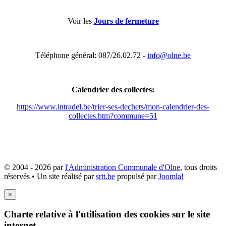
Voir les
Jours de fermeture
Téléphone général: 087/26.02.72 -
info@olne.be
Calendrier des collectes:
https://www.intradel.be/trier-ses-dechets/mon-calendrier-des-
collectes.htm?commune=51
© 2004 - 2026 par
l'Administration Communale d'Olne
, tous droits
réservés • Un site réalisé par
srtt.be
propulsé par
Joomla!
×
Charte relative à l'utilisation des cookies sur le site
internet