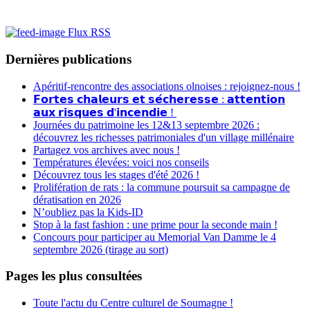
Flux RSS
Dernières publications
Apéritif-rencontre des associations olnoises : rejoignez-nous !
𝗙𝗼𝗿𝘁𝗲𝘀 𝗰𝗵𝗮𝗹𝗲𝘂𝗿𝘀 𝗲𝘁 𝘀𝗲́𝗰𝗵𝗲𝗿𝗲𝘀𝘀𝗲 : 𝗮𝘁𝘁𝗲𝗻𝘁𝗶𝗼𝗻
𝗮𝘂𝘅 𝗿𝗶𝘀𝗾𝘂𝗲𝘀 𝗱'𝗶𝗻𝗰𝗲𝗻𝗱𝗶𝗲 !
Journées du patrimoine les 12&13 septembre 2026 :
découvrez les richesses patrimoniales d'un village millénaire
Partagez vos archives avec nous !
Températures élevées: voici nos conseils
Découvrez tous les stages d'été 2026 !
Prolifération de rats : la commune poursuit sa campagne de
dératisation en 2026
N’oubliez pas la Kids-ID
Stop à la fast fashion : une prime pour la seconde main !
Concours pour participer au Memorial Van Damme le 4
septembre 2026 (tirage au sort)
Pages les plus consultées
Toute l'actu du Centre culturel de Soumagne !