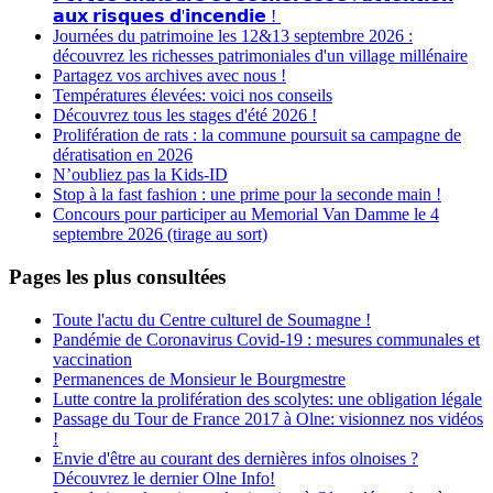
𝗮𝘂𝘅 𝗿𝗶𝘀𝗾𝘂𝗲𝘀 𝗱'𝗶𝗻𝗰𝗲𝗻𝗱𝗶𝗲 !
Journées du patrimoine les 12&13 septembre 2026 :
découvrez les richesses patrimoniales d'un village millénaire
Partagez vos archives avec nous !
Températures élevées: voici nos conseils
Découvrez tous les stages d'été 2026 !
Prolifération de rats : la commune poursuit sa campagne de
dératisation en 2026
N’oubliez pas la Kids-ID
Stop à la fast fashion : une prime pour la seconde main !
Concours pour participer au Memorial Van Damme le 4
septembre 2026 (tirage au sort)
Pages les plus consultées
Toute l'actu du Centre culturel de Soumagne !
Pandémie de Coronavirus Covid-19 : mesures communales et
vaccination
Permanences de Monsieur le Bourgmestre
Lutte contre la prolifération des scolytes: une obligation légale
Passage du Tour de France 2017 à Olne: visionnez nos vidéos
!
Envie d'être au courant des dernières infos olnoises ?
Découvrez le dernier Olne Info!