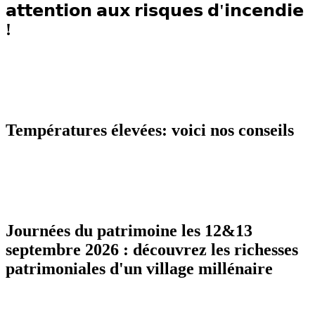
𝗮𝘁𝘁𝗲𝗻𝘁𝗶𝗼𝗻 𝗮𝘂𝘅 𝗿𝗶𝘀𝗾𝘂𝗲𝘀 𝗱'𝗶𝗻𝗰𝗲𝗻𝗱𝗶𝗲
!
Températures élevées: voici nos conseils
Journées du patrimoine les 12&13
septembre 2026 : découvrez les richesses
patrimoniales d'un village millénaire