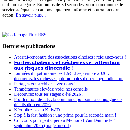
et d’une catégorie. En moins de 30 secondes, votre commune et le
service adéquat sera automatiquement informé et pourra prendre
action.
En savoir plus…
Flux RSS
Dernières publications
Apéritif-rencontre des associations olnoises : rejoignez-nous !
𝗙𝗼𝗿𝘁𝗲𝘀 𝗰𝗵𝗮𝗹𝗲𝘂𝗿𝘀 𝗲𝘁 𝘀𝗲́𝗰𝗵𝗲𝗿𝗲𝘀𝘀𝗲 : 𝗮𝘁𝘁𝗲𝗻𝘁𝗶𝗼𝗻
𝗮𝘂𝘅 𝗿𝗶𝘀𝗾𝘂𝗲𝘀 𝗱'𝗶𝗻𝗰𝗲𝗻𝗱𝗶𝗲 !
Journées du patrimoine les 12&13 septembre 2026 :
découvrez les richesses patrimoniales d'un village millénaire
Partagez vos archives avec nous !
Températures élevées: voici nos conseils
Découvrez tous les stages d'été 2026 !
Prolifération de rats : la commune poursuit sa campagne de
dératisation en 2026
N’oubliez pas la Kids-ID
Stop à la fast fashion : une prime pour la seconde main !
Concours pour participer au Memorial Van Damme le 4
septembre 2026 (tirage au sort)