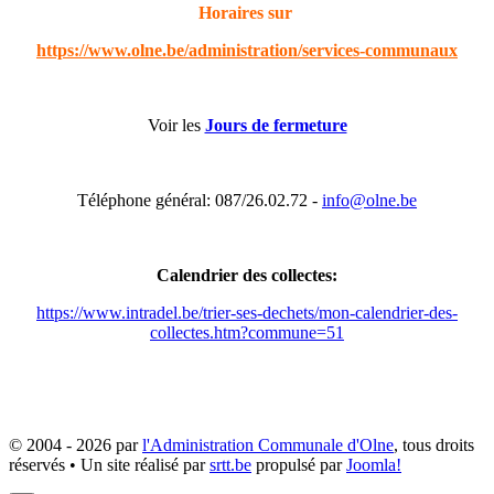
Horaires sur
https://www.olne.be/administration/services-communaux
Voir les
Jours de fermeture
Téléphone général: 087/26.02.72 -
info@olne.be
Calendrier des collectes:
https://www.intradel.be/trier-ses-dechets/mon-calendrier-des-
collectes.htm?commune=51
© 2004 - 2026 par
l'Administration Communale d'Olne
, tous droits
réservés • Un site réalisé par
srtt.be
propulsé par
Joomla!