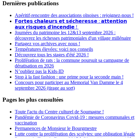
Dernières publications
Apéritif-rencontre des associations olnoises : rejoignez-nous !
𝗙𝗼𝗿𝘁𝗲𝘀 𝗰𝗵𝗮𝗹𝗲𝘂𝗿𝘀 𝗲𝘁 𝘀𝗲́𝗰𝗵𝗲𝗿𝗲𝘀𝘀𝗲 : 𝗮𝘁𝘁𝗲𝗻𝘁𝗶𝗼𝗻
𝗮𝘂𝘅 𝗿𝗶𝘀𝗾𝘂𝗲𝘀 𝗱'𝗶𝗻𝗰𝗲𝗻𝗱𝗶𝗲 !
Journées du patrimoine les 12&13 septembre 2026 :
découvrez les richesses patrimoniales d'un village millénaire
Partagez vos archives avec nous !
Températures élevées: voici nos conseils
Découvrez tous les stages d'été 2026 !
Prolifération de rats : la commune poursuit sa campagne de
dératisation en 2026
N’oubliez pas la Kids-ID
Stop à la fast fashion : une prime pour la seconde main !
Concours pour participer au Memorial Van Damme le 4
septembre 2026 (tirage au sort)
Pages les plus consultées
Toute l'actu du Centre culturel de Soumagne !
Pandémie de Coronavirus Covid-19 : mesures communales et
vaccination
Permanences de Monsieur le Bourgmestre
Lutte contre la prolifération des scolytes: une obligation légale