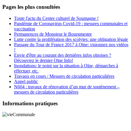
Pages les plus consultées
Toute l'actu du Centre culturel de Soumagne !
Pandémie de Coronavirus Covid-19 : mesures communales et
vaccination
Permanences de Monsieur le Bourgmestre
Lutte contre la prolifération des scolytes: une obligation légale
Passage du Tour de France 2017 à Olne: visionnez nos vidéos
!
Envie d'être au courant des dernières infos olnoises ?
Découvrez le dernier Olne Info!
Inondations: le point sur la situation à Olne, démarches à
effectuer, etc.
Travaux en cours / Mesures de circulation particulières
Appel public
N604 : travaux de rénovation d’un mur de soutènement –
mesures de circulation particulières
Informations pratiques