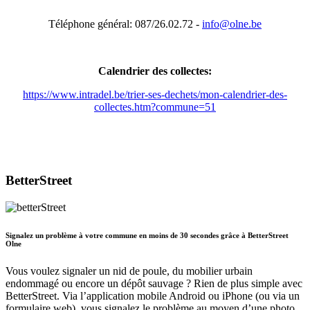
Téléphone général: 087/26.02.72 -
info@olne.be
Calendrier des collectes:
https://www.intradel.be/trier-ses-dechets/mon-calendrier-des-
collectes.htm?commune=51
BetterStreet
Signalez un problème à votre commune en moins de 30 secondes grâce à BetterStreet
Olne
Vous voulez signaler un nid de poule, du mobilier urbain
endommagé ou encore un dépôt sauvage ? Rien de plus simple avec
BetterStreet. Via l’application mobile Android ou iPhone (ou via un
formulaire web), vous signalez le problème au moyen d’une photo