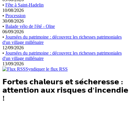
•
Fête à Saint-Hadelin
10/08/2026
•
Procession
30/08/2026
•
Balade vélo de l'été - Olne
06/09/2026
•
Journées du patrimoine : découvrez les richesses patrimoniales
d'un village millénaire
12/09/2026
•
Journées du patrimoine : découvrez les richesses patrimoniales
d'un village millénaire
13/09/2026
Syndiquer le flux RSS
𝗙𝗼𝗿𝘁𝗲𝘀 𝗰𝗵𝗮𝗹𝗲𝘂𝗿𝘀 𝗲𝘁 𝘀𝗲́𝗰𝗵𝗲𝗿𝗲𝘀𝘀𝗲 :
𝗮𝘁𝘁𝗲𝗻𝘁𝗶𝗼𝗻 𝗮𝘂𝘅 𝗿𝗶𝘀𝗾𝘂𝗲𝘀 𝗱'𝗶𝗻𝗰𝗲𝗻𝗱𝗶𝗲
!