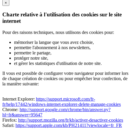
×
Charte relative à l'utilisation des cookies sur le site
internet
Pour des raisons techniques, nous utilisons des cookies pour:
mémoriser la langue que vous avez choisie,
permettre l'abonnement à nos newsletters,
permettre le partage,
protéger notre site,
et gérer les statistiques d'utilisation de notre site.
Il vous est possible de configurer votre navigateur pour informer lors
de chaque création de cookies ou pour empêcher leur confection, de
la manière suivante:
Internet Explorer:
https://support.microsoft.com/fr-
fr/help/17442/windows-internet-explorer-delete-manage-cookies
Chrome:
http://support.google.com/chrome/bin/answer.py?
hl=fr&answer=95647
Firefox:
http://support.mozilla.org/fr/kb/activer-desactiver-cookies
Safari:
https://support.apple.com/kb/PH21411?viewlocale=fr_FR