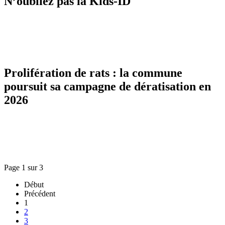
N’oubliez pas la Kids-ID
Prolifération de rats : la commune
poursuit sa campagne de dératisation en
2026
Page 1 sur 3
Début
Précédent
1
2
3