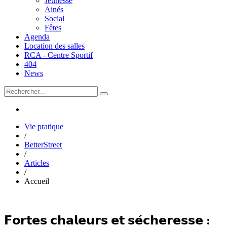
Jeunesse
Ainés
Social
Fêtes
Agenda
Location des salles
RCA - Centre Sportif
404
News
Vie pratique
/
BetterStreet
/
Articles
/
Accueil
𝗙𝗼𝗿𝘁𝗲𝘀 𝗰𝗵𝗮𝗹𝗲𝘂𝗿𝘀 𝗲𝘁 𝘀𝗲́𝗰𝗵𝗲𝗿𝗲𝘀𝘀𝗲 :