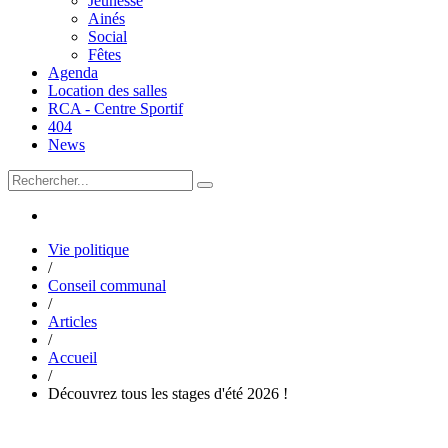
Jeunesse
Ainés
Social
Fêtes
Agenda
Location des salles
RCA - Centre Sportif
404
News
Vie politique
/
Conseil communal
/
Articles
/
Accueil
/
Découvrez tous les stages d'été 2026 !