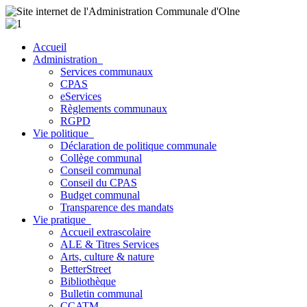
Accueil
Administration
Services communaux
CPAS
eServices
Règlements communaux
RGPD
Vie politique
Déclaration de politique communale
Collège communal
Conseil communal
Conseil du CPAS
Budget communal
Transparence des mandats
Vie pratique
Accueil extrascolaire
ALE & Titres Services
Arts, culture & nature
BetterStreet
Bibliothèque
Bulletin communal
CCATM