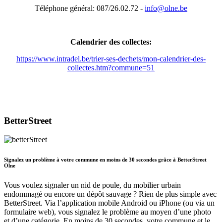
Téléphone général: 087/26.02.72 -
info@olne.be
Calendrier des collectes:
https://www.intradel.be/trier-ses-dechets/mon-calendrier-des-
collectes.htm?commune=51
BetterStreet
Signalez un problème à votre commune en moins de 30 secondes grâce à BetterStreet
Olne
Vous voulez signaler un nid de poule, du mobilier urbain
endommagé ou encore un dépôt sauvage ? Rien de plus simple avec
BetterStreet. Via l’application mobile Android ou iPhone (ou via un
formulaire web), vous signalez le problème au moyen d’une photo
et d’une catégorie. En moins de 30 secondes, votre commune et le