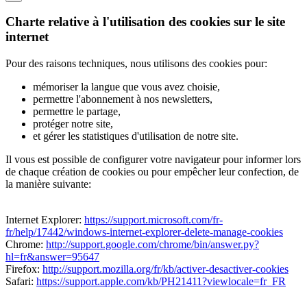
Charte relative à l'utilisation des cookies sur le site
internet
Pour des raisons techniques, nous utilisons des cookies pour:
mémoriser la langue que vous avez choisie,
permettre l'abonnement à nos newsletters,
permettre le partage,
protéger notre site,
et gérer les statistiques d'utilisation de notre site.
Il vous est possible de configurer votre navigateur pour informer lors
de chaque création de cookies ou pour empêcher leur confection, de
la manière suivante:
Internet Explorer:
https://support.microsoft.com/fr-
fr/help/17442/windows-internet-explorer-delete-manage-cookies
Chrome:
http://support.google.com/chrome/bin/answer.py?
hl=fr&answer=95647
Firefox:
http://support.mozilla.org/fr/kb/activer-desactiver-cookies
Safari:
https://support.apple.com/kb/PH21411?viewlocale=fr_FR