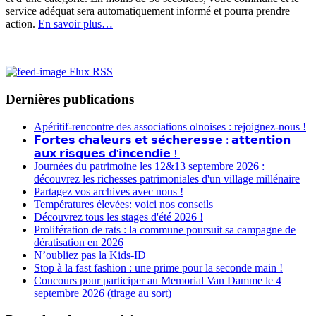
service adéquat sera automatiquement informé et pourra prendre
action.
En savoir plus…
Flux RSS
Dernières publications
Apéritif-rencontre des associations olnoises : rejoignez-nous !
𝗙𝗼𝗿𝘁𝗲𝘀 𝗰𝗵𝗮𝗹𝗲𝘂𝗿𝘀 𝗲𝘁 𝘀𝗲́𝗰𝗵𝗲𝗿𝗲𝘀𝘀𝗲 : 𝗮𝘁𝘁𝗲𝗻𝘁𝗶𝗼𝗻
𝗮𝘂𝘅 𝗿𝗶𝘀𝗾𝘂𝗲𝘀 𝗱'𝗶𝗻𝗰𝗲𝗻𝗱𝗶𝗲 !
Journées du patrimoine les 12&13 septembre 2026 :
découvrez les richesses patrimoniales d'un village millénaire
Partagez vos archives avec nous !
Températures élevées: voici nos conseils
Découvrez tous les stages d'été 2026 !
Prolifération de rats : la commune poursuit sa campagne de
dératisation en 2026
N’oubliez pas la Kids-ID
Stop à la fast fashion : une prime pour la seconde main !
Concours pour participer au Memorial Van Damme le 4
septembre 2026 (tirage au sort)