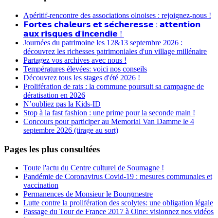
Apéritif-rencontre des associations olnoises : rejoignez-nous !
𝗙𝗼𝗿𝘁𝗲𝘀 𝗰𝗵𝗮𝗹𝗲𝘂𝗿𝘀 𝗲𝘁 𝘀𝗲́𝗰𝗵𝗲𝗿𝗲𝘀𝘀𝗲 : 𝗮𝘁𝘁𝗲𝗻𝘁𝗶𝗼𝗻
𝗮𝘂𝘅 𝗿𝗶𝘀𝗾𝘂𝗲𝘀 𝗱'𝗶𝗻𝗰𝗲𝗻𝗱𝗶𝗲 !
Journées du patrimoine les 12&13 septembre 2026 :
découvrez les richesses patrimoniales d'un village millénaire
Partagez vos archives avec nous !
Températures élevées: voici nos conseils
Découvrez tous les stages d'été 2026 !
Prolifération de rats : la commune poursuit sa campagne de
dératisation en 2026
N’oubliez pas la Kids-ID
Stop à la fast fashion : une prime pour la seconde main !
Concours pour participer au Memorial Van Damme le 4
septembre 2026 (tirage au sort)
Pages les plus consultées
Toute l'actu du Centre culturel de Soumagne !
Pandémie de Coronavirus Covid-19 : mesures communales et
vaccination
Permanences de Monsieur le Bourgmestre
Lutte contre la prolifération des scolytes: une obligation légale
Passage du Tour de France 2017 à Olne: visionnez nos vidéos