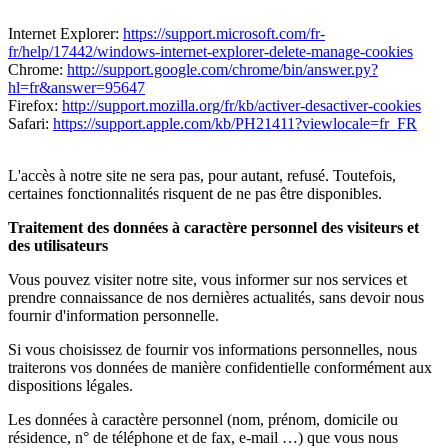
Internet Explorer:
https://support.microsoft.com/fr-
fr/help/17442/windows-internet-explorer-delete-manage-cookies
Chrome:
http://support.google.com/chrome/bin/answer.py?
hl=fr&answer=95647
Firefox:
http://support.mozilla.org/fr/kb/activer-desactiver-cookies
Safari:
https://support.apple.com/kb/PH21411?viewlocale=fr_FR
L'accès à notre site ne sera pas, pour autant, refusé. Toutefois,
certaines fonctionnalités risquent de ne pas être disponibles.
Traitement des données à caractère personnel des visiteurs et
des utilisateurs
Vous pouvez visiter notre site, vous informer sur nos services et
prendre connaissance de nos dernières actualités, sans devoir nous
fournir d'information personnelle.
Si vous choisissez de fournir vos informations personnelles, nous
traiterons vos données de manière confidentielle conformément aux
dispositions légales.
Les données à caractère personnel (nom, prénom, domicile ou
résidence, n° de téléphone et de fax, e-mail …) que vous nous