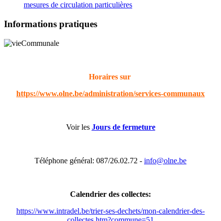
mesures de circulation particulières
Informations pratiques
Horaires sur
https://www.olne.be/administration/services-communaux
Voir les
Jours de fermeture
Téléphone général: 087/26.02.72 -
info@olne.be
Calendrier des collectes:
https://www.intradel.be/trier-ses-dechets/mon-calendrier-des-
collectes.htm?commune=51