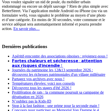
Vous voulez signaler un nid de poule, du mobilier urbain
endommagé ou encore un dépôt sauvage ? Rien de plus simple avec
BetterStreet. Via l’application mobile Android ou iPhone (ou via un
formulaire web), vous signalez le problème au moyen d’une photo
et d’une catégorie. En moins de 30 secondes, votre commune et le
service adéquat sera automatiquement informé et pourra prendre
action.
En savoir plus…
Dernières publications
Apéritif-rencontre des associations olnoises : rejoignez-nous !
𝗙𝗼𝗿𝘁𝗲𝘀 𝗰𝗵𝗮𝗹𝗲𝘂𝗿𝘀 𝗲𝘁 𝘀𝗲́𝗰𝗵𝗲𝗿𝗲𝘀𝘀𝗲 : 𝗮𝘁𝘁𝗲𝗻𝘁𝗶𝗼𝗻
𝗮𝘂𝘅 𝗿𝗶𝘀𝗾𝘂𝗲𝘀 𝗱'𝗶𝗻𝗰𝗲𝗻𝗱𝗶𝗲 !
Journées du patrimoine les 12&13 septembre 2026 :
découvrez les richesses patrimoniales d'un village millénaire
Partagez vos archives avec nous !
Températures élevées: voici nos conseils
Découvrez tous les stages d'été 2026 !
Prolifération de rats : la commune poursuit sa campagne de
dératisation en 2026
N’oubliez pas la Kids-ID
Stop à la fast fashion : une prime pour la seconde main !
Concours pour participer au Memorial Van Damme le 4