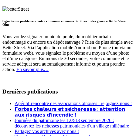
Signalez un problème à votre commune en moins de 30 secondes grâce à BetterStreet
Olne
Vous voulez signaler un nid de poule, du mobilier urbain
endommagé ou encore un dépôt sauvage ? Rien de plus simple avec
BetterStreet. Via l’application mobile Android ou iPhone (ou via un
formulaire web), vous signalez le problème au moyen d’une photo
et d’une catégorie. En moins de 30 secondes, votre commune et le
service adéquat sera automatiquement informé et pourra prendre
action.
En savoir plus…
Dernières publications
Apéritif-rencontre des associations olnoises : rejoignez-nous !
𝗙𝗼𝗿𝘁𝗲𝘀 𝗰𝗵𝗮𝗹𝗲𝘂𝗿𝘀 𝗲𝘁 𝘀𝗲́𝗰𝗵𝗲𝗿𝗲𝘀𝘀𝗲 : 𝗮𝘁𝘁𝗲𝗻𝘁𝗶𝗼𝗻
𝗮𝘂𝘅 𝗿𝗶𝘀𝗾𝘂𝗲𝘀 𝗱'𝗶𝗻𝗰𝗲𝗻𝗱𝗶𝗲 !
Journées du patrimoine les 12&13 septembre 2026 :
découvrez les richesses patrimoniales d'un village millénaire
Partagez vos archives avec nous !