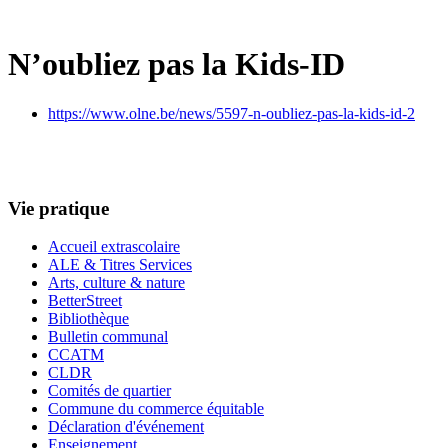
N’oubliez pas la Kids-ID
https://www.olne.be/news/5597-n-oubliez-pas-la-kids-id-2
Vie pratique
Accueil extrascolaire
ALE & Titres Services
Arts, culture & nature
BetterStreet
Bibliothèque
Bulletin communal
CCATM
CLDR
Comités de quartier
Commune du commerce équitable
Déclaration d'événement
Enseignement