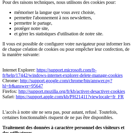
Pour des raisons techniques, nous utilisons des cookies pour:
mémoriser la langue que vous avez choisie,
permettre l'abonnement à nos newsletters,
permettre le partage,
protéger notre site,
et gérer les statistiques d'utilisation de notre site.
Il vous est possible de configurer votre navigateur pour informer lors
de chaque création de cookies ou pour empêcher leur confection, de
la manière suivante:
Internet Explorer:
https://support.microsoft.com/fr-
fr/help/17442/windows-internet-explorer-delete-manage-cookies
Chrome:
http://support.google.com/chrome/bin/answer.py?
hl=fr&answer=95647
Firefox:
http://support.mozilla.org/fr/kb/activer-desactiver-cookies
Safari:
https://support.apple.com/kb/PH21411?viewlocale=fr_FR
L'accès à notre site ne sera pas, pour autant, refusé. Toutefois,
certaines fonctionnalités risquent de ne pas être disponibles.
Traitement des données à caractère personnel des visiteurs et
des utilisateurs