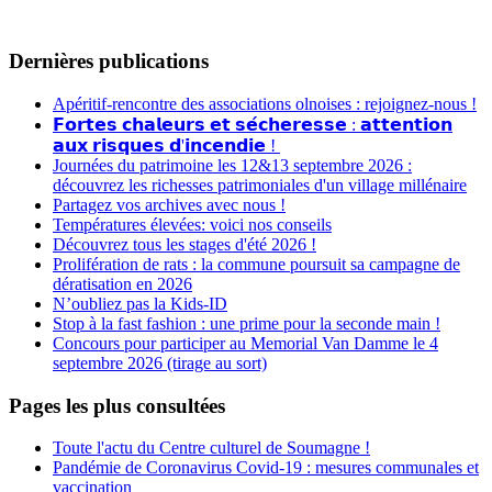
Dernières publications
Apéritif-rencontre des associations olnoises : rejoignez-nous !
𝗙𝗼𝗿𝘁𝗲𝘀 𝗰𝗵𝗮𝗹𝗲𝘂𝗿𝘀 𝗲𝘁 𝘀𝗲́𝗰𝗵𝗲𝗿𝗲𝘀𝘀𝗲 : 𝗮𝘁𝘁𝗲𝗻𝘁𝗶𝗼𝗻
𝗮𝘂𝘅 𝗿𝗶𝘀𝗾𝘂𝗲𝘀 𝗱'𝗶𝗻𝗰𝗲𝗻𝗱𝗶𝗲 !
Journées du patrimoine les 12&13 septembre 2026 :
découvrez les richesses patrimoniales d'un village millénaire
Partagez vos archives avec nous !
Températures élevées: voici nos conseils
Découvrez tous les stages d'été 2026 !
Prolifération de rats : la commune poursuit sa campagne de
dératisation en 2026
N’oubliez pas la Kids-ID
Stop à la fast fashion : une prime pour la seconde main !
Concours pour participer au Memorial Van Damme le 4
septembre 2026 (tirage au sort)
Pages les plus consultées
Toute l'actu du Centre culturel de Soumagne !
Pandémie de Coronavirus Covid-19 : mesures communales et
vaccination