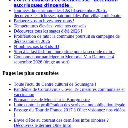
𝗮𝘂𝘅 𝗿𝗶𝘀𝗾𝘂𝗲𝘀 𝗱'𝗶𝗻𝗰𝗲𝗻𝗱𝗶𝗲 !
Journées du patrimoine les 12&13 septembre 2026 :
découvrez les richesses patrimoniales d'un village millénaire
Partagez vos archives avec nous !
Températures élevées: voici nos conseils
Découvrez tous les stages d'été 2026 !
Prolifération de rats : la commune poursuit sa campagne de
dératisation en 2026
N’oubliez pas la Kids-ID
Stop à la fast fashion : une prime pour la seconde main !
Concours pour participer au Memorial Van Damme le 4
septembre 2026 (tirage au sort)
Pages les plus consultées
Toute l'actu du Centre culturel de Soumagne !
Pandémie de Coronavirus Covid-19 : mesures communales et
vaccination
Permanences de Monsieur le Bourgmestre
Lutte contre la prolifération des scolytes: une obligation légale
Passage du Tour de France 2017 à Olne: visionnez nos vidéos
!
Envie d'être au courant des dernières infos olnoises ?
Découvrez le dernier Olne Info!