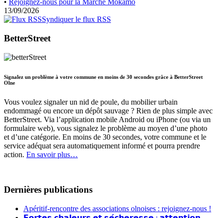
•
Rejoignez-nous pour la Marche Mokamo
13/09/2026
Syndiquer le flux RSS
BetterStreet
Signalez un problème à votre commune en moins de 30 secondes grâce à BetterStreet
Olne
Vous voulez signaler un nid de poule, du mobilier urbain
endommagé ou encore un dépôt sauvage ? Rien de plus simple avec
BetterStreet. Via l’application mobile Android ou iPhone (ou via un
formulaire web), vous signalez le problème au moyen d’une photo
et d’une catégorie. En moins de 30 secondes, votre commune et le
service adéquat sera automatiquement informé et pourra prendre
action.
En savoir plus…
Dernières publications
Apéritif-rencontre des associations olnoises : rejoignez-nous !
𝗙𝗼𝗿𝘁𝗲𝘀 𝗰𝗵𝗮𝗹𝗲𝘂𝗿𝘀 𝗲𝘁 𝘀𝗲́𝗰𝗵𝗲𝗿𝗲𝘀𝘀𝗲 : 𝗮𝘁𝘁𝗲𝗻𝘁𝗶𝗼𝗻