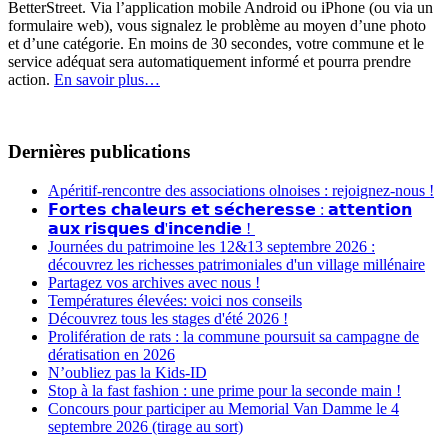
BetterStreet. Via l’application mobile Android ou iPhone (ou via un
formulaire web), vous signalez le problème au moyen d’une photo
et d’une catégorie. En moins de 30 secondes, votre commune et le
service adéquat sera automatiquement informé et pourra prendre
action.
En savoir plus…
Dernières publications
Apéritif-rencontre des associations olnoises : rejoignez-nous !
𝗙𝗼𝗿𝘁𝗲𝘀 𝗰𝗵𝗮𝗹𝗲𝘂𝗿𝘀 𝗲𝘁 𝘀𝗲́𝗰𝗵𝗲𝗿𝗲𝘀𝘀𝗲 : 𝗮𝘁𝘁𝗲𝗻𝘁𝗶𝗼𝗻
𝗮𝘂𝘅 𝗿𝗶𝘀𝗾𝘂𝗲𝘀 𝗱'𝗶𝗻𝗰𝗲𝗻𝗱𝗶𝗲 !
Journées du patrimoine les 12&13 septembre 2026 :
découvrez les richesses patrimoniales d'un village millénaire
Partagez vos archives avec nous !
Températures élevées: voici nos conseils
Découvrez tous les stages d'été 2026 !
Prolifération de rats : la commune poursuit sa campagne de
dératisation en 2026
N’oubliez pas la Kids-ID
Stop à la fast fashion : une prime pour la seconde main !
Concours pour participer au Memorial Van Damme le 4
septembre 2026 (tirage au sort)