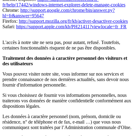
fr/help/17442/windows-internet-explorer-delete-manage-cookies
Chrome:
http://support.google.com/chrome/bin/answer.py?
hl=fr&answer=95647
Firefox:
http://support.mozilla.org/fr/kb/activer-desactiver-cookies
Safari:
https://support.apple.com/kb/PH21411?viewlocale=fr_FR
L'accès à notre site ne sera pas, pour autant, refusé. Toutefois,
certaines fonctionnalités risquent de ne pas être disponibles.
Traitement des données à caractère personnel des visiteurs et
des utilisateurs
Vous pouvez visiter notre site, vous informer sur nos services et
prendre connaissance de nos dernières actualités, sans devoir nous
fournir d'information personnelle.
Si vous choisissez de fournir vos informations personnelles, nous
traiterons vos données de manière confidentielle conformément aux
dispositions légales.
Les données à caractère personnel (nom, prénom, domicile ou
résidence, n° de téléphone et de fax, e-mail …) que vous nous
communiquez sont traitées par l’Administration communale d'Olne.