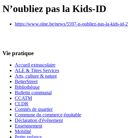
N’oubliez pas la Kids-ID
https://www.olne.be/news/5597-n-oubliez-pas-la-kids-id-2
Vie pratique
Accueil extrascolaire
ALE & Titres Services
Arts, culture & nature
BetterStreet
Bibliothèque
Bulletin communal
CCATM
CLDR
Comités de quartier
Commune du commerce équitable
Déclaration d'événement
Enseignement
Mobilité
Petite enfance