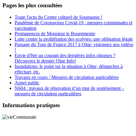
Pages les plus consultées
Toute l'actu du Centre culturel de Soumagne !
Pandémie de Coronavirus Covid-19 : mesures communales et
vaccination
Permanences de Monsieur le Bourgmestre
Lutte contre la prolifération des scolytes: une obligation légale
Passage du Tour de France 2017 à Olne: visionnez nos vidéos
!
Envie d'être au courant des dernières infos olnoises ?
Découvrez le dernier Olne Info!
Inondations: le point sur la situation à Olne, démarches à
effectuer, etc.
Travaux en cours / Mesures de circulation particulières
Appel public
N604 : travaux de rénovation d’un mur de soutènement –
mesures de circulation particulières
Informations pratiques