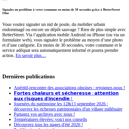
Signalez un problème à votre commune en moins de 30 secondes grâce à BetterStreet
Olne
Vous voulez signaler un nid de poule, du mobilier urbain
endommagé ou encore un dépôt sauvage ? Rien de plus simple avec
BetterStreet. Via l’application mobile Android ou iPhone (ou via un
formulaire web), vous signalez le problème au moyen d’une photo
et d’une catégorie. En moins de 30 secondes, votre commune et le
service adéquat sera automatiquement informé et pourra prendre
action.
En savoir plus…
Dernières publications
Apéritif-rencontre des associations olnoises : rejoignez-nous !
𝗙𝗼𝗿𝘁𝗲𝘀 𝗰𝗵𝗮𝗹𝗲𝘂𝗿𝘀 𝗲𝘁 𝘀𝗲́𝗰𝗵𝗲𝗿𝗲𝘀𝘀𝗲 : 𝗮𝘁𝘁𝗲𝗻𝘁𝗶𝗼𝗻
𝗮𝘂𝘅 𝗿𝗶𝘀𝗾𝘂𝗲𝘀 𝗱'𝗶𝗻𝗰𝗲𝗻𝗱𝗶𝗲 !
Journées du patrimoine les 12&13 septembre 2026 :
découvrez les richesses patrimoniales d'un village millénaire
Partagez vos archives avec nous !
Températures élevées: voici nos conseils
Découvrez tous les stages d'été 2026 !