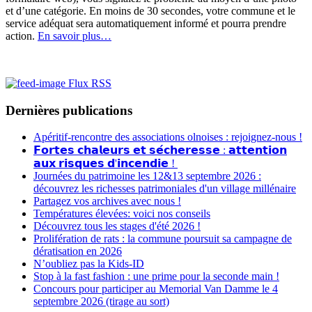
et d’une catégorie. En moins de 30 secondes, votre commune et le
service adéquat sera automatiquement informé et pourra prendre
action.
En savoir plus…
Flux RSS
Dernières publications
Apéritif-rencontre des associations olnoises : rejoignez-nous !
𝗙𝗼𝗿𝘁𝗲𝘀 𝗰𝗵𝗮𝗹𝗲𝘂𝗿𝘀 𝗲𝘁 𝘀𝗲́𝗰𝗵𝗲𝗿𝗲𝘀𝘀𝗲 : 𝗮𝘁𝘁𝗲𝗻𝘁𝗶𝗼𝗻
𝗮𝘂𝘅 𝗿𝗶𝘀𝗾𝘂𝗲𝘀 𝗱'𝗶𝗻𝗰𝗲𝗻𝗱𝗶𝗲 !
Journées du patrimoine les 12&13 septembre 2026 :
découvrez les richesses patrimoniales d'un village millénaire
Partagez vos archives avec nous !
Températures élevées: voici nos conseils
Découvrez tous les stages d'été 2026 !
Prolifération de rats : la commune poursuit sa campagne de
dératisation en 2026
N’oubliez pas la Kids-ID
Stop à la fast fashion : une prime pour la seconde main !
Concours pour participer au Memorial Van Damme le 4
septembre 2026 (tirage au sort)