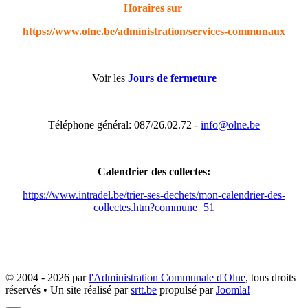
Horaires sur
https://www.olne.be/administration/services-communaux
Voir les
Jours de fermeture
Téléphone général: 087/26.02.72 -
info@olne.be
Calendrier des collectes:
https://www.intradel.be/trier-ses-dechets/mon-calendrier-des-
collectes.htm?commune=51
© 2004 - 2026 par
l'Administration Communale d'Olne
, tous droits
réservés • Un site réalisé par
srtt.be
propulsé par
Joomla!