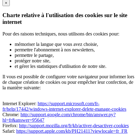
×
Charte relative à l'utilisation des cookies sur le site
internet
Pour des raisons techniques, nous utilisons des cookies pour:
mémoriser la langue que vous avez choisie,
permettre l'abonnement à nos newsletters,
permettre le partage,
protéger notre site,
et gérer les statistiques d'utilisation de notre site.
Il vous est possible de configurer votre navigateur pour informer lors
de chaque création de cookies ou pour empêcher leur confection, de
la manière suivante:
Internet Explorer:
https://support.microsoft.com/fr-
fr/help/17442/windows-internet-explorer-delete-manage-cookies
Chrome:
http://support.google.com/chrome/bin/answer.py?
hl=fr&answer=95647
Firefox:
http://support.mozilla.org/fr/kb/activer-desactiver-cookies
Safari:
https://support.apple.com/kb/PH21411?viewlocale=fr_FR