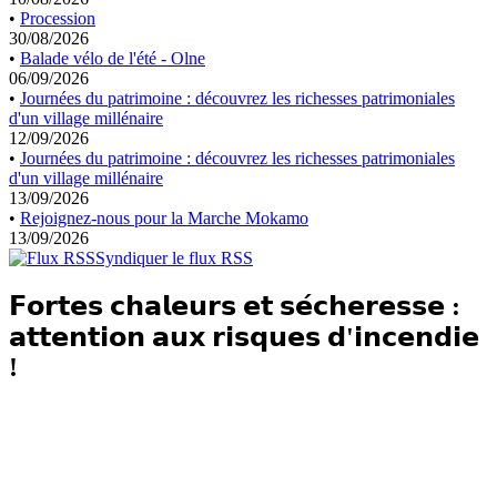
•
Procession
30/08/2026
•
Balade vélo de l'été - Olne
06/09/2026
•
Journées du patrimoine : découvrez les richesses patrimoniales
d'un village millénaire
12/09/2026
•
Journées du patrimoine : découvrez les richesses patrimoniales
d'un village millénaire
13/09/2026
•
Rejoignez-nous pour la Marche Mokamo
13/09/2026
Syndiquer le flux RSS
𝗙𝗼𝗿𝘁𝗲𝘀 𝗰𝗵𝗮𝗹𝗲𝘂𝗿𝘀 𝗲𝘁 𝘀𝗲́𝗰𝗵𝗲𝗿𝗲𝘀𝘀𝗲 :
𝗮𝘁𝘁𝗲𝗻𝘁𝗶𝗼𝗻 𝗮𝘂𝘅 𝗿𝗶𝘀𝗾𝘂𝗲𝘀 𝗱'𝗶𝗻𝗰𝗲𝗻𝗱𝗶𝗲
!