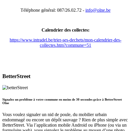
Téléphone général: 087/26.02.72 -
info@olne.be
Calendrier des collectes:
https://www.intradel.be/trier-ses-dechets/mon-calendrier-des-
collectes.htm?commune=51
BetterStreet
Signalez un problème à votre commune en moins de 30 secondes grâce à BetterStreet
Olne
Vous voulez signaler un nid de poule, du mobilier urbain
endommagé ou encore un dépôt sauvage ? Rien de plus simple avec
BetterStreet. Via l’application mobile Android ou iPhone (ou via un
formulaire web), vous signalez le problème au moyen d’une photo