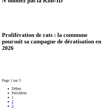
N’oubliez pas la Kids-ID
Prolifération de rats : la commune
poursuit sa campagne de dératisation en
2026
Page 1 sur 3
Début
Précédent
1
2
3