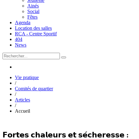
Jeunesse
Ainés
Social
Fêtes
Agenda
Location des salles
RCA - Centre Sportif
404
News
Vie pratique
/
Comités de quartier
/
Articles
/
Accueil
𝗙𝗼𝗿𝘁𝗲𝘀 𝗰𝗵𝗮𝗹𝗲𝘂𝗿𝘀 𝗲𝘁 𝘀𝗲́𝗰𝗵𝗲𝗿𝗲𝘀𝘀𝗲 :