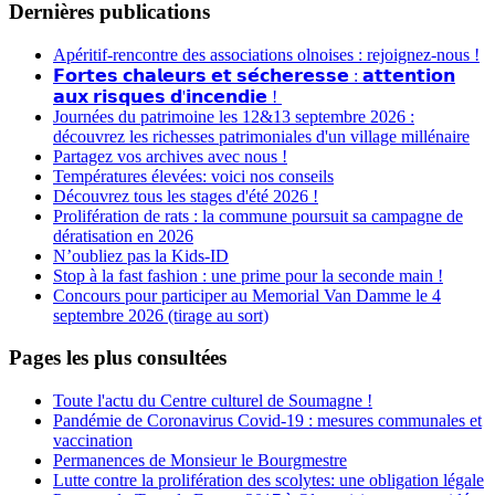
Dernières publications
Apéritif-rencontre des associations olnoises : rejoignez-nous !
𝗙𝗼𝗿𝘁𝗲𝘀 𝗰𝗵𝗮𝗹𝗲𝘂𝗿𝘀 𝗲𝘁 𝘀𝗲́𝗰𝗵𝗲𝗿𝗲𝘀𝘀𝗲 : 𝗮𝘁𝘁𝗲𝗻𝘁𝗶𝗼𝗻
𝗮𝘂𝘅 𝗿𝗶𝘀𝗾𝘂𝗲𝘀 𝗱'𝗶𝗻𝗰𝗲𝗻𝗱𝗶𝗲 !
Journées du patrimoine les 12&13 septembre 2026 :
découvrez les richesses patrimoniales d'un village millénaire
Partagez vos archives avec nous !
Températures élevées: voici nos conseils
Découvrez tous les stages d'été 2026 !
Prolifération de rats : la commune poursuit sa campagne de
dératisation en 2026
N’oubliez pas la Kids-ID
Stop à la fast fashion : une prime pour la seconde main !
Concours pour participer au Memorial Van Damme le 4
septembre 2026 (tirage au sort)
Pages les plus consultées
Toute l'actu du Centre culturel de Soumagne !
Pandémie de Coronavirus Covid-19 : mesures communales et
vaccination
Permanences de Monsieur le Bourgmestre
Lutte contre la prolifération des scolytes: une obligation légale