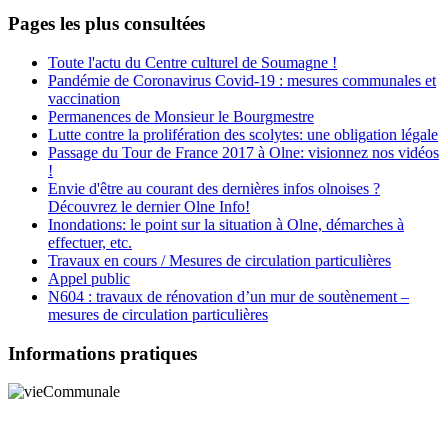
Pages les plus consultées
Toute l'actu du Centre culturel de Soumagne !
Pandémie de Coronavirus Covid-19 : mesures communales et
vaccination
Permanences de Monsieur le Bourgmestre
Lutte contre la prolifération des scolytes: une obligation légale
Passage du Tour de France 2017 à Olne: visionnez nos vidéos
!
Envie d'être au courant des dernières infos olnoises ?
Découvrez le dernier Olne Info!
Inondations: le point sur la situation à Olne, démarches à
effectuer, etc.
Travaux en cours / Mesures de circulation particulières
Appel public
N604 : travaux de rénovation d’un mur de soutènement –
mesures de circulation particulières
Informations pratiques