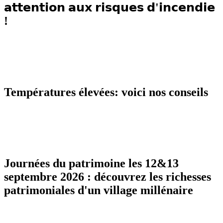
𝗮𝘁𝘁𝗲𝗻𝘁𝗶𝗼𝗻 𝗮𝘂𝘅 𝗿𝗶𝘀𝗾𝘂𝗲𝘀 𝗱'𝗶𝗻𝗰𝗲𝗻𝗱𝗶𝗲
!
Températures élevées: voici nos conseils
Journées du patrimoine les 12&13
septembre 2026 : découvrez les richesses
patrimoniales d'un village millénaire