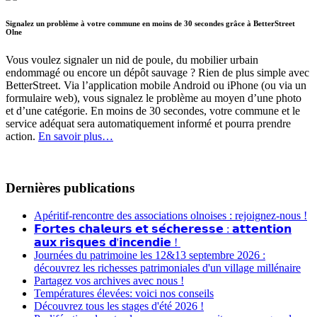
Signalez un problème à votre commune en moins de 30 secondes grâce à BetterStreet
Olne
Vous voulez signaler un nid de poule, du mobilier urbain
endommagé ou encore un dépôt sauvage ? Rien de plus simple avec
BetterStreet. Via l’application mobile Android ou iPhone (ou via un
formulaire web), vous signalez le problème au moyen d’une photo
et d’une catégorie. En moins de 30 secondes, votre commune et le
service adéquat sera automatiquement informé et pourra prendre
action.
En savoir plus…
Dernières publications
Apéritif-rencontre des associations olnoises : rejoignez-nous !
𝗙𝗼𝗿𝘁𝗲𝘀 𝗰𝗵𝗮𝗹𝗲𝘂𝗿𝘀 𝗲𝘁 𝘀𝗲́𝗰𝗵𝗲𝗿𝗲𝘀𝘀𝗲 : 𝗮𝘁𝘁𝗲𝗻𝘁𝗶𝗼𝗻
𝗮𝘂𝘅 𝗿𝗶𝘀𝗾𝘂𝗲𝘀 𝗱'𝗶𝗻𝗰𝗲𝗻𝗱𝗶𝗲 !
Journées du patrimoine les 12&13 septembre 2026 :
découvrez les richesses patrimoniales d'un village millénaire
Partagez vos archives avec nous !
Températures élevées: voici nos conseils
Découvrez tous les stages d'été 2026 !