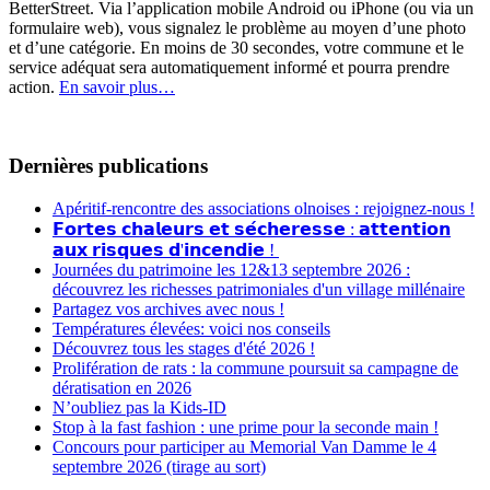
BetterStreet. Via l’application mobile Android ou iPhone (ou via un
formulaire web), vous signalez le problème au moyen d’une photo
et d’une catégorie. En moins de 30 secondes, votre commune et le
service adéquat sera automatiquement informé et pourra prendre
action.
En savoir plus…
Dernières publications
Apéritif-rencontre des associations olnoises : rejoignez-nous !
𝗙𝗼𝗿𝘁𝗲𝘀 𝗰𝗵𝗮𝗹𝗲𝘂𝗿𝘀 𝗲𝘁 𝘀𝗲́𝗰𝗵𝗲𝗿𝗲𝘀𝘀𝗲 : 𝗮𝘁𝘁𝗲𝗻𝘁𝗶𝗼𝗻
𝗮𝘂𝘅 𝗿𝗶𝘀𝗾𝘂𝗲𝘀 𝗱'𝗶𝗻𝗰𝗲𝗻𝗱𝗶𝗲 !
Journées du patrimoine les 12&13 septembre 2026 :
découvrez les richesses patrimoniales d'un village millénaire
Partagez vos archives avec nous !
Températures élevées: voici nos conseils
Découvrez tous les stages d'été 2026 !
Prolifération de rats : la commune poursuit sa campagne de
dératisation en 2026
N’oubliez pas la Kids-ID
Stop à la fast fashion : une prime pour la seconde main !
Concours pour participer au Memorial Van Damme le 4
septembre 2026 (tirage au sort)