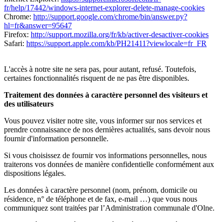
fr/help/17442/windows-internet-explorer-delete-manage-cookies
Chrome:
http://support.google.com/chrome/bin/answer.py?
hl=fr&answer=95647
Firefox:
http://support.mozilla.org/fr/kb/activer-desactiver-cookies
Safari:
https://support.apple.com/kb/PH21411?viewlocale=fr_FR
L'accès à notre site ne sera pas, pour autant, refusé. Toutefois,
certaines fonctionnalités risquent de ne pas être disponibles.
Traitement des données à caractère personnel des visiteurs et
des utilisateurs
Vous pouvez visiter notre site, vous informer sur nos services et
prendre connaissance de nos dernières actualités, sans devoir nous
fournir d'information personnelle.
Si vous choisissez de fournir vos informations personnelles, nous
traiterons vos données de manière confidentielle conformément aux
dispositions légales.
Les données à caractère personnel (nom, prénom, domicile ou
résidence, n° de téléphone et de fax, e-mail …) que vous nous
communiquez sont traitées par l’Administration communale d'Olne.