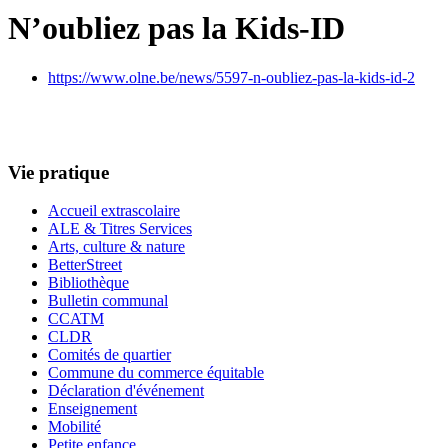
N’oubliez pas la Kids-ID
https://www.olne.be/news/5597-n-oubliez-pas-la-kids-id-2
Vie pratique
Accueil extrascolaire
ALE & Titres Services
Arts, culture & nature
BetterStreet
Bibliothèque
Bulletin communal
CCATM
CLDR
Comités de quartier
Commune du commerce équitable
Déclaration d'événement
Enseignement
Mobilité
Petite enfance