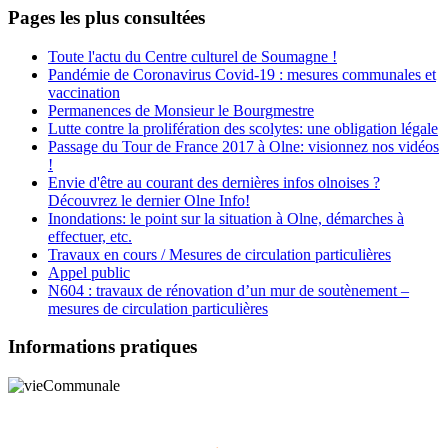
Pages les plus consultées
Toute l'actu du Centre culturel de Soumagne !
Pandémie de Coronavirus Covid-19 : mesures communales et
vaccination
Permanences de Monsieur le Bourgmestre
Lutte contre la prolifération des scolytes: une obligation légale
Passage du Tour de France 2017 à Olne: visionnez nos vidéos
!
Envie d'être au courant des dernières infos olnoises ?
Découvrez le dernier Olne Info!
Inondations: le point sur la situation à Olne, démarches à
effectuer, etc.
Travaux en cours / Mesures de circulation particulières
Appel public
N604 : travaux de rénovation d’un mur de soutènement –
mesures de circulation particulières
Informations pratiques