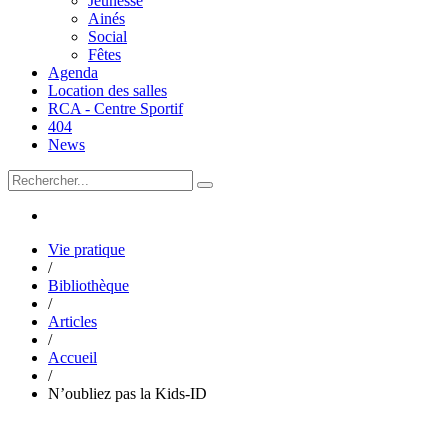
Jeunesse
Ainés
Social
Fêtes
Agenda
Location des salles
RCA - Centre Sportif
404
News
Vie pratique
/
Bibliothèque
/
Articles
/
Accueil
/
N’oubliez pas la Kids-ID