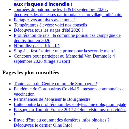
𝗮𝘂𝘅 𝗿𝗶𝘀𝗾𝘂𝗲𝘀 𝗱'𝗶𝗻𝗰𝗲𝗻𝗱𝗶𝗲 !
Journées du patrimoine les 12&13 septembre 2026 :
découvrez les richesses patrimoniales d'un village millénaire
Partagez vos archives avec nous !
Températures élevées: voici nos conseils
Découvrez tous les stages d'été 2026 !
Prolifération de rats : la commune poursuit sa campagne de
dératisation en 2026
N’oubliez pas la Kids-ID
Stop à la fast fashion : une prime pour la seconde main !
Concours pour participer au Memorial Van Damme le 4
septembre 2026 (tirage au sort)
Pages les plus consultées
Toute l'actu du Centre culturel de Soumagne !
Pandémie de Coronavirus Covid-19 : mesures communales et
vaccination
Permanences de Monsieur le Bourgmestre
Lutte contre la prolifération des scolytes: une obligation légale
Passage du Tour de France 2017 à Olne: visionnez nos vidéos
!
Envie d'être au courant des dernières infos olnoises ?
Découvrez le dernier Olne Info!