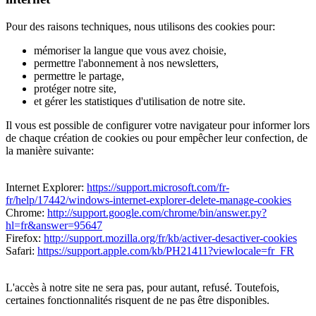
Pour des raisons techniques, nous utilisons des cookies pour:
mémoriser la langue que vous avez choisie,
permettre l'abonnement à nos newsletters,
permettre le partage,
protéger notre site,
et gérer les statistiques d'utilisation de notre site.
Il vous est possible de configurer votre navigateur pour informer lors
de chaque création de cookies ou pour empêcher leur confection, de
la manière suivante:
Internet Explorer:
https://support.microsoft.com/fr-
fr/help/17442/windows-internet-explorer-delete-manage-cookies
Chrome:
http://support.google.com/chrome/bin/answer.py?
hl=fr&answer=95647
Firefox:
http://support.mozilla.org/fr/kb/activer-desactiver-cookies
Safari:
https://support.apple.com/kb/PH21411?viewlocale=fr_FR
L'accès à notre site ne sera pas, pour autant, refusé. Toutefois,
certaines fonctionnalités risquent de ne pas être disponibles.