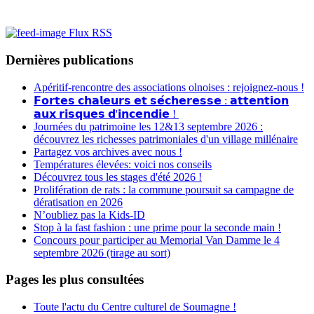
Flux RSS
Dernières publications
Apéritif-rencontre des associations olnoises : rejoignez-nous !
𝗙𝗼𝗿𝘁𝗲𝘀 𝗰𝗵𝗮𝗹𝗲𝘂𝗿𝘀 𝗲𝘁 𝘀𝗲́𝗰𝗵𝗲𝗿𝗲𝘀𝘀𝗲 : 𝗮𝘁𝘁𝗲𝗻𝘁𝗶𝗼𝗻
𝗮𝘂𝘅 𝗿𝗶𝘀𝗾𝘂𝗲𝘀 𝗱'𝗶𝗻𝗰𝗲𝗻𝗱𝗶𝗲 !
Journées du patrimoine les 12&13 septembre 2026 :
découvrez les richesses patrimoniales d'un village millénaire
Partagez vos archives avec nous !
Températures élevées: voici nos conseils
Découvrez tous les stages d'été 2026 !
Prolifération de rats : la commune poursuit sa campagne de
dératisation en 2026
N’oubliez pas la Kids-ID
Stop à la fast fashion : une prime pour la seconde main !
Concours pour participer au Memorial Van Damme le 4
septembre 2026 (tirage au sort)
Pages les plus consultées
Toute l'actu du Centre culturel de Soumagne !