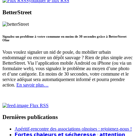
Syndiquer le flux RSS
BetterStreet
Signalez un problème à votre commune en moins de 30 secondes grâce à BetterStreet
Olne
Vous voulez signaler un nid de poule, du mobilier urbain
endommagé ou encore un dépôt sauvage ? Rien de plus simple avec
BetterStreet. Via l’application mobile Android ou iPhone (ou via un
formulaire web), vous signalez le problème au moyen d’une photo
et d’une catégorie. En moins de 30 secondes, votre commune et le
service adéquat sera automatiquement informé et pourra prendre
action.
En savoir plus…
Flux RSS
Dernières publications
Apéritif-rencontre des associations olnoises : rejoignez-nous !
𝗙𝗼𝗿𝘁𝗲𝘀 𝗰𝗵𝗮𝗹𝗲𝘂𝗿𝘀 𝗲𝘁 𝘀𝗲́𝗰𝗵𝗲𝗿𝗲𝘀𝘀𝗲 : 𝗮𝘁𝘁𝗲𝗻𝘁𝗶𝗼𝗻