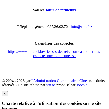
Voir les
Jours de fermeture
Téléphone général: 087/26.02.72 -
info@olne.be
Calendrier des collectes:
https://www.intradel.be/trier-ses-dechets/mon-calendrier-des-
collectes.htm?commune=51
© 2004 - 2026 par
l'Administration Communale d'Olne
, tous droits
réservés • Un site réalisé par
srtt.be
propulsé par
Joomla!
×
Charte relative à l'utilisation des cookies sur le site
internet