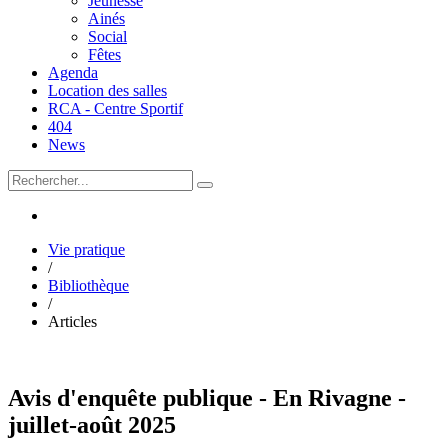
Jeunesse
Ainés
Social
Fêtes
Agenda
Location des salles
RCA - Centre Sportif
404
News
Vie pratique
/
Bibliothèque
/
Articles
Avis d'enquête publique - En Rivagne -
juillet-août 2025