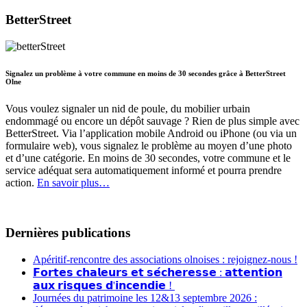
BetterStreet
Signalez un problème à votre commune en moins de 30 secondes grâce à BetterStreet
Olne
Vous voulez signaler un nid de poule, du mobilier urbain
endommagé ou encore un dépôt sauvage ? Rien de plus simple avec
BetterStreet. Via l’application mobile Android ou iPhone (ou via un
formulaire web), vous signalez le problème au moyen d’une photo
et d’une catégorie. En moins de 30 secondes, votre commune et le
service adéquat sera automatiquement informé et pourra prendre
action.
En savoir plus…
Dernières publications
Apéritif-rencontre des associations olnoises : rejoignez-nous !
𝗙𝗼𝗿𝘁𝗲𝘀 𝗰𝗵𝗮𝗹𝗲𝘂𝗿𝘀 𝗲𝘁 𝘀𝗲́𝗰𝗵𝗲𝗿𝗲𝘀𝘀𝗲 : 𝗮𝘁𝘁𝗲𝗻𝘁𝗶𝗼𝗻
𝗮𝘂𝘅 𝗿𝗶𝘀𝗾𝘂𝗲𝘀 𝗱'𝗶𝗻𝗰𝗲𝗻𝗱𝗶𝗲 !
Journées du patrimoine les 12&13 septembre 2026 :