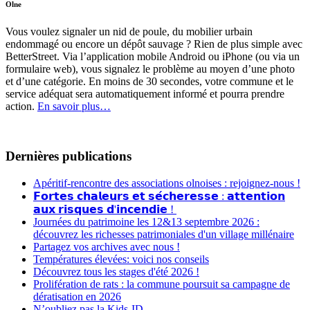
Olne
Vous voulez signaler un nid de poule, du mobilier urbain
endommagé ou encore un dépôt sauvage ? Rien de plus simple avec
BetterStreet. Via l’application mobile Android ou iPhone (ou via un
formulaire web), vous signalez le problème au moyen d’une photo
et d’une catégorie. En moins de 30 secondes, votre commune et le
service adéquat sera automatiquement informé et pourra prendre
action.
En savoir plus…
Dernières publications
Apéritif-rencontre des associations olnoises : rejoignez-nous !
𝗙𝗼𝗿𝘁𝗲𝘀 𝗰𝗵𝗮𝗹𝗲𝘂𝗿𝘀 𝗲𝘁 𝘀𝗲́𝗰𝗵𝗲𝗿𝗲𝘀𝘀𝗲 : 𝗮𝘁𝘁𝗲𝗻𝘁𝗶𝗼𝗻
𝗮𝘂𝘅 𝗿𝗶𝘀𝗾𝘂𝗲𝘀 𝗱'𝗶𝗻𝗰𝗲𝗻𝗱𝗶𝗲 !
Journées du patrimoine les 12&13 septembre 2026 :
découvrez les richesses patrimoniales d'un village millénaire
Partagez vos archives avec nous !
Températures élevées: voici nos conseils
Découvrez tous les stages d'été 2026 !
Prolifération de rats : la commune poursuit sa campagne de
dératisation en 2026
N’oubliez pas la Kids-ID