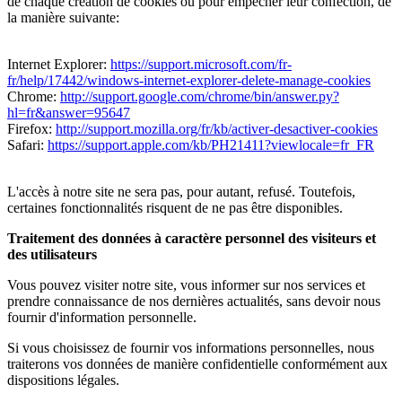
de chaque création de cookies ou pour empêcher leur confection, de
la manière suivante:
Internet Explorer:
https://support.microsoft.com/fr-
fr/help/17442/windows-internet-explorer-delete-manage-cookies
Chrome:
http://support.google.com/chrome/bin/answer.py?
hl=fr&answer=95647
Firefox:
http://support.mozilla.org/fr/kb/activer-desactiver-cookies
Safari:
https://support.apple.com/kb/PH21411?viewlocale=fr_FR
L'accès à notre site ne sera pas, pour autant, refusé. Toutefois,
certaines fonctionnalités risquent de ne pas être disponibles.
Traitement des données à caractère personnel des visiteurs et
des utilisateurs
Vous pouvez visiter notre site, vous informer sur nos services et
prendre connaissance de nos dernières actualités, sans devoir nous
fournir d'information personnelle.
Si vous choisissez de fournir vos informations personnelles, nous
traiterons vos données de manière confidentielle conformément aux
dispositions légales.