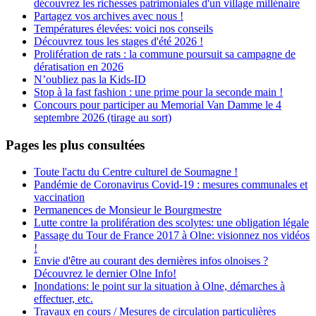
découvrez les richesses patrimoniales d'un village millénaire
Partagez vos archives avec nous !
Températures élevées: voici nos conseils
Découvrez tous les stages d'été 2026 !
Prolifération de rats : la commune poursuit sa campagne de
dératisation en 2026
N’oubliez pas la Kids-ID
Stop à la fast fashion : une prime pour la seconde main !
Concours pour participer au Memorial Van Damme le 4
septembre 2026 (tirage au sort)
Pages les plus consultées
Toute l'actu du Centre culturel de Soumagne !
Pandémie de Coronavirus Covid-19 : mesures communales et
vaccination
Permanences de Monsieur le Bourgmestre
Lutte contre la prolifération des scolytes: une obligation légale
Passage du Tour de France 2017 à Olne: visionnez nos vidéos
!
Envie d'être au courant des dernières infos olnoises ?
Découvrez le dernier Olne Info!
Inondations: le point sur la situation à Olne, démarches à
effectuer, etc.
Travaux en cours / Mesures de circulation particulières