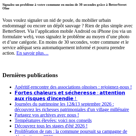
Signalez un problème à votre commune en moins de 30 secondes grâce à BetterStreet
Olne
Vous voulez signaler un nid de poule, du mobilier urbain
endommagé ou encore un dépôt sauvage ? Rien de plus simple avec
BetterStreet. Via l’application mobile Android ou iPhone (ou via un
formulaire web), vous signalez le problème au moyen d’une photo
et d’une catégorie. En moins de 30 secondes, votre commune et le
service adéquat sera automatiquement informé et pourra prendre
action.
En savoir plus…
Dernières publications
Apéritif-rencontre des associations olnoises : rejoignez-nous !
𝗙𝗼𝗿𝘁𝗲𝘀 𝗰𝗵𝗮𝗹𝗲𝘂𝗿𝘀 𝗲𝘁 𝘀𝗲́𝗰𝗵𝗲𝗿𝗲𝘀𝘀𝗲 : 𝗮𝘁𝘁𝗲𝗻𝘁𝗶𝗼𝗻
𝗮𝘂𝘅 𝗿𝗶𝘀𝗾𝘂𝗲𝘀 𝗱'𝗶𝗻𝗰𝗲𝗻𝗱𝗶𝗲 !
Journées du patrimoine les 12&13 septembre 2026 :
découvrez les richesses patrimoniales d'un village millénaire
Partagez vos archives avec nous !
Températures élevées: voici nos conseils
Découvrez tous les stages d'été 2026 !
Prolifération de rats : la commune poursuit sa campagne de