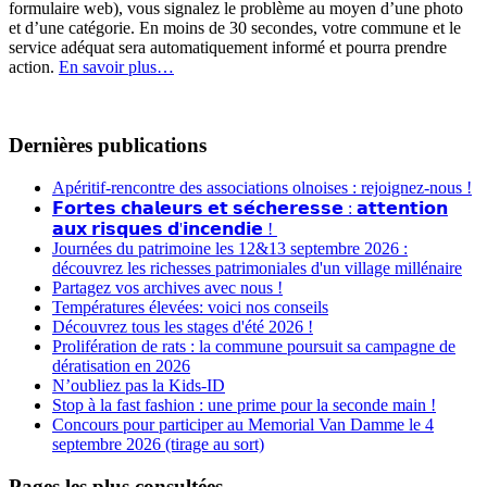
formulaire web), vous signalez le problème au moyen d’une photo
et d’une catégorie. En moins de 30 secondes, votre commune et le
service adéquat sera automatiquement informé et pourra prendre
action.
En savoir plus…
Dernières publications
Apéritif-rencontre des associations olnoises : rejoignez-nous !
𝗙𝗼𝗿𝘁𝗲𝘀 𝗰𝗵𝗮𝗹𝗲𝘂𝗿𝘀 𝗲𝘁 𝘀𝗲́𝗰𝗵𝗲𝗿𝗲𝘀𝘀𝗲 : 𝗮𝘁𝘁𝗲𝗻𝘁𝗶𝗼𝗻
𝗮𝘂𝘅 𝗿𝗶𝘀𝗾𝘂𝗲𝘀 𝗱'𝗶𝗻𝗰𝗲𝗻𝗱𝗶𝗲 !
Journées du patrimoine les 12&13 septembre 2026 :
découvrez les richesses patrimoniales d'un village millénaire
Partagez vos archives avec nous !
Températures élevées: voici nos conseils
Découvrez tous les stages d'été 2026 !
Prolifération de rats : la commune poursuit sa campagne de
dératisation en 2026
N’oubliez pas la Kids-ID
Stop à la fast fashion : une prime pour la seconde main !
Concours pour participer au Memorial Van Damme le 4
septembre 2026 (tirage au sort)
Pages les plus consultées