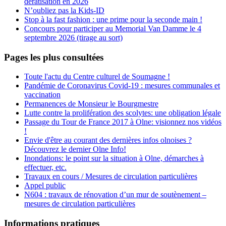
dératisation en 2026
N’oubliez pas la Kids-ID
Stop à la fast fashion : une prime pour la seconde main !
Concours pour participer au Memorial Van Damme le 4
septembre 2026 (tirage au sort)
Pages les plus consultées
Toute l'actu du Centre culturel de Soumagne !
Pandémie de Coronavirus Covid-19 : mesures communales et
vaccination
Permanences de Monsieur le Bourgmestre
Lutte contre la prolifération des scolytes: une obligation légale
Passage du Tour de France 2017 à Olne: visionnez nos vidéos
!
Envie d'être au courant des dernières infos olnoises ?
Découvrez le dernier Olne Info!
Inondations: le point sur la situation à Olne, démarches à
effectuer, etc.
Travaux en cours / Mesures de circulation particulières
Appel public
N604 : travaux de rénovation d’un mur de soutènement –
mesures de circulation particulières
Informations pratiques