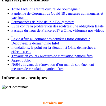
Toute l'actu du Centre culturel de Soumagne !
Pandémie de Coronavirus Covid-19 : mesures communales et
vaccination
Permanences de Monsieur le Bourgmestre
Lutte contre la prolifération des scolytes: une obligation légale
Passage du Tour de France 2017 à Olne: visionnez nos vidéos
!
Envie d'être au courant des dernières infos olnoises ?
Découvrez le dernier Olne Info!
Inondations: le point sur la situation à Olne, démarches à
effectuer, etc.
Travaux en cours / Mesures de circulation particulières
Appel public
N604 : travaux de rénovation d’un mur de soutènement –
mesures de circulation particulières
Informations pratiques
Horaires sur