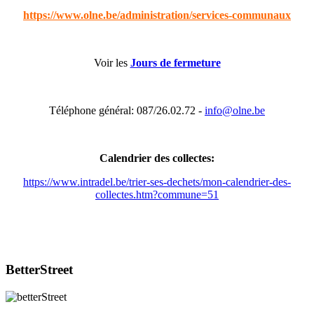
https://www.olne.be/administration/services-communaux
Voir les
Jours de fermeture
Téléphone général: 087/26.02.72 -
info@olne.be
Calendrier des collectes:
https://www.intradel.be/trier-ses-dechets/mon-calendrier-des-
collectes.htm?commune=51
BetterStreet