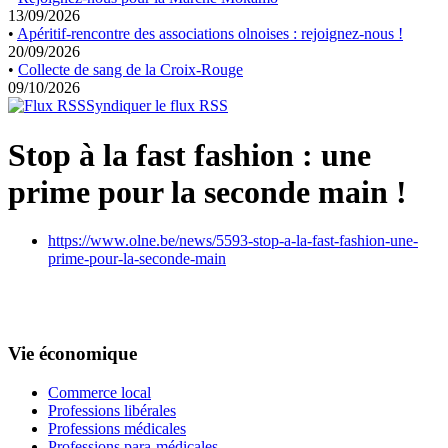
13/09/2026
•
Apéritif-rencontre des associations olnoises : rejoignez-nous !
20/09/2026
•
Collecte de sang de la Croix-Rouge
09/10/2026
Syndiquer le flux RSS
Stop à la fast fashion : une
prime pour la seconde main !
https://www.olne.be/news/5593-stop-a-la-fast-fashion-une-
prime-pour-la-seconde-main
Vie économique
Commerce local
Professions libérales
Professions médicales
Professions para-médicales