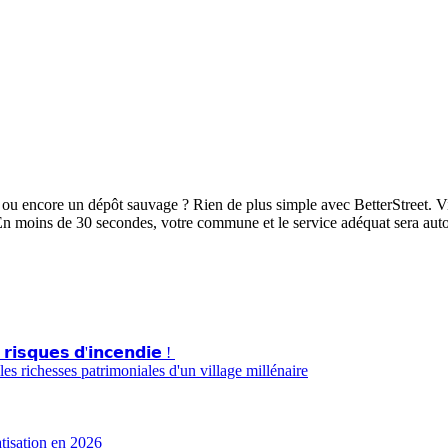
ou encore un dépôt sauvage ? Rien de plus simple avec BetterStreet. Vi
En moins de 30 secondes, votre commune et le service adéquat sera aut
 𝗿𝗶𝘀𝗾𝘂𝗲𝘀 𝗱'𝗶𝗻𝗰𝗲𝗻𝗱𝗶𝗲 !
s richesses patrimoniales d'un village millénaire
atisation en 2026