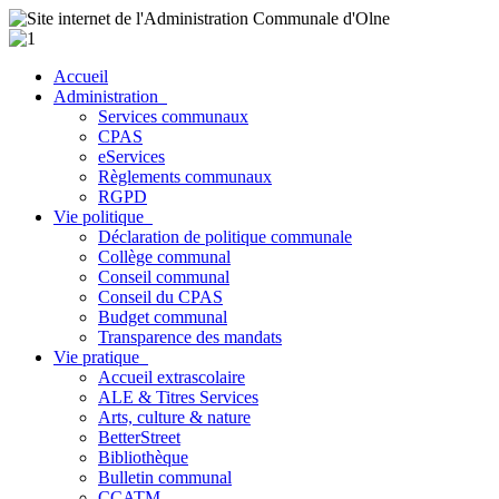
Accueil
Administration
Services communaux
CPAS
eServices
Règlements communaux
RGPD
Vie politique
Déclaration de politique communale
Collège communal
Conseil communal
Conseil du CPAS
Budget communal
Transparence des mandats
Vie pratique
Accueil extrascolaire
ALE & Titres Services
Arts, culture & nature
BetterStreet
Bibliothèque
Bulletin communal
CCATM