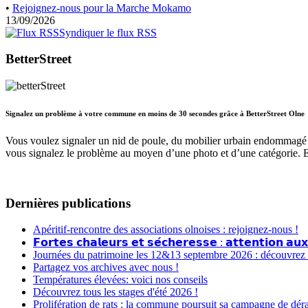
•
Rejoignez-nous pour la Marche Mokamo
13/09/2026
Syndiquer le flux RSS
BetterStreet
Signalez un problème à votre commune en moins de 30 secondes grâce à BetterStreet Olne
Vous voulez signaler un nid de poule, du mobilier urbain endommagé 
vous signalez le problème au moyen d’une photo et d’une catégorie. 
Dernières publications
Apéritif-rencontre des associations olnoises : rejoignez-nous !
𝗙𝗼𝗿𝘁𝗲𝘀 𝗰𝗵𝗮𝗹𝗲𝘂𝗿𝘀 𝗲𝘁 𝘀𝗲́𝗰𝗵𝗲𝗿𝗲𝘀𝘀𝗲 : 𝗮𝘁𝘁𝗲𝗻𝘁𝗶𝗼𝗻 𝗮𝘂𝘅
Journées du patrimoine les 12&13 septembre 2026 : découvrez le
Partagez vos archives avec nous !
Températures élevées: voici nos conseils
Découvrez tous les stages d'été 2026 !
Prolifération de rats : la commune poursuit sa campagne de dér