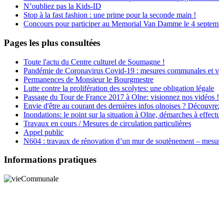
N’oubliez pas la Kids-ID
Stop à la fast fashion : une prime pour la seconde main !
Concours pour participer au Memorial Van Damme le 4 septembr
Pages les plus consultées
Toute l'actu du Centre culturel de Soumagne !
Pandémie de Coronavirus Covid-19 : mesures communales et v
Permanences de Monsieur le Bourgmestre
Lutte contre la prolifération des scolytes: une obligation légale
Passage du Tour de France 2017 à Olne: visionnez nos vidéos !
Envie d'être au courant des dernières infos olnoises ? Découvre
Inondations: le point sur la situation à Olne, démarches à effectu
Travaux en cours / Mesures de circulation particulières
Appel public
N604 : travaux de rénovation d’un mur de soutènement – mesures
Informations pratiques