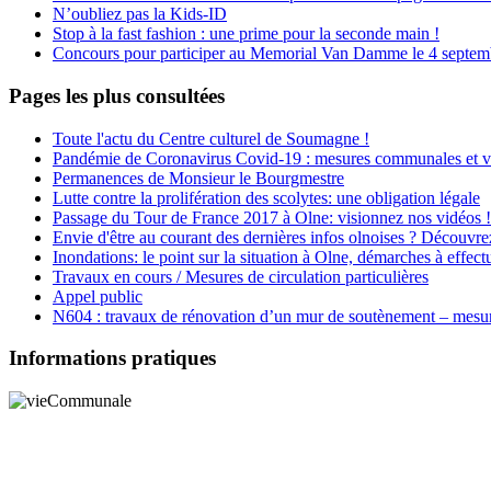
N’oubliez pas la Kids-ID
Stop à la fast fashion : une prime pour la seconde main !
Concours pour participer au Memorial Van Damme le 4 septembr
Pages les plus consultées
Toute l'actu du Centre culturel de Soumagne !
Pandémie de Coronavirus Covid-19 : mesures communales et v
Permanences de Monsieur le Bourgmestre
Lutte contre la prolifération des scolytes: une obligation légale
Passage du Tour de France 2017 à Olne: visionnez nos vidéos !
Envie d'être au courant des dernières infos olnoises ? Découvre
Inondations: le point sur la situation à Olne, démarches à effectu
Travaux en cours / Mesures de circulation particulières
Appel public
N604 : travaux de rénovation d’un mur de soutènement – mesures
Informations pratiques