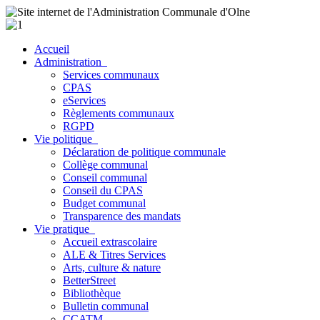
Accueil
Administration
Services communaux
CPAS
eServices
Règlements communaux
RGPD
Vie politique
Déclaration de politique communale
Collège communal
Conseil communal
Conseil du CPAS
Budget communal
Transparence des mandats
Vie pratique
Accueil extrascolaire
ALE & Titres Services
Arts, culture & nature
BetterStreet
Bibliothèque
Bulletin communal
CCATM