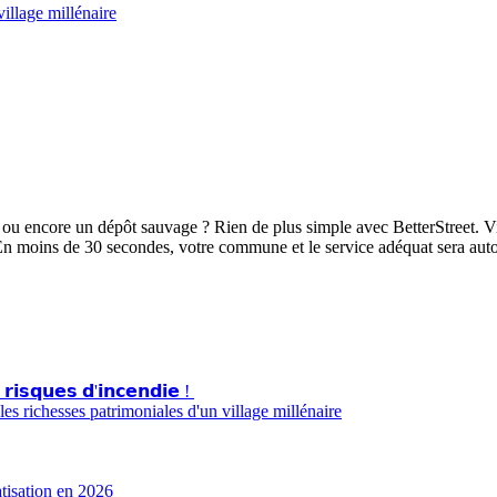
illage millénaire
ou encore un dépôt sauvage ? Rien de plus simple avec BetterStreet. Vi
En moins de 30 secondes, votre commune et le service adéquat sera aut
 𝗿𝗶𝘀𝗾𝘂𝗲𝘀 𝗱'𝗶𝗻𝗰𝗲𝗻𝗱𝗶𝗲 !
s richesses patrimoniales d'un village millénaire
atisation en 2026