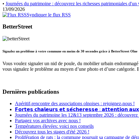
•
Journées du patrimoine : découvrez les richesses patrimoniales d'un v
13/09/2026
Syndiquer le flux RSS
BetterStreet
Signalez un problème à votre commune en moins de 30 secondes grâce à BetterStreet Olne
Vous voulez signaler un nid de poule, du mobilier urbain endommagé 
vous signalez le problème au moyen d’une photo et d’une catégorie. 
Dernières publications
Apéritif-rencontre des associations olnoises : rejoignez-nous !
𝗙𝗼𝗿𝘁𝗲𝘀 𝗰𝗵𝗮𝗹𝗲𝘂𝗿𝘀 𝗲𝘁 𝘀𝗲́𝗰𝗵𝗲𝗿𝗲𝘀𝘀𝗲 : 𝗮𝘁𝘁𝗲𝗻𝘁𝗶𝗼𝗻 𝗮𝘂𝘅
Journées du patrimoine les 12&13 septembre 2026 : découvrez le
Partagez vos archives avec nous !
Températures élevées: voici nos conseils
Découvrez tous les stages d'été 2026 !
Prolifération de rats : la commune poursuit sa campagne de dér