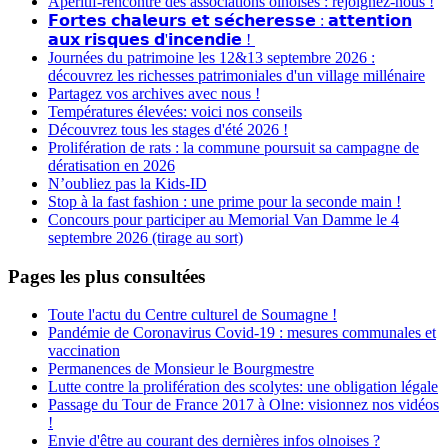
Apéritif-rencontre des associations olnoises : rejoignez-nous !
𝗙𝗼𝗿𝘁𝗲𝘀 𝗰𝗵𝗮𝗹𝗲𝘂𝗿𝘀 𝗲𝘁 𝘀𝗲́𝗰𝗵𝗲𝗿𝗲𝘀𝘀𝗲 : 𝗮𝘁𝘁𝗲𝗻𝘁𝗶𝗼𝗻
𝗮𝘂𝘅 𝗿𝗶𝘀𝗾𝘂𝗲𝘀 𝗱'𝗶𝗻𝗰𝗲𝗻𝗱𝗶𝗲 !
Journées du patrimoine les 12&13 septembre 2026 :
découvrez les richesses patrimoniales d'un village millénaire
Partagez vos archives avec nous !
Températures élevées: voici nos conseils
Découvrez tous les stages d'été 2026 !
Prolifération de rats : la commune poursuit sa campagne de
dératisation en 2026
N’oubliez pas la Kids-ID
Stop à la fast fashion : une prime pour la seconde main !
Concours pour participer au Memorial Van Damme le 4
septembre 2026 (tirage au sort)
Pages les plus consultées
Toute l'actu du Centre culturel de Soumagne !
Pandémie de Coronavirus Covid-19 : mesures communales et
vaccination
Permanences de Monsieur le Bourgmestre
Lutte contre la prolifération des scolytes: une obligation légale
Passage du Tour de France 2017 à Olne: visionnez nos vidéos
!
Envie d'être au courant des dernières infos olnoises ?