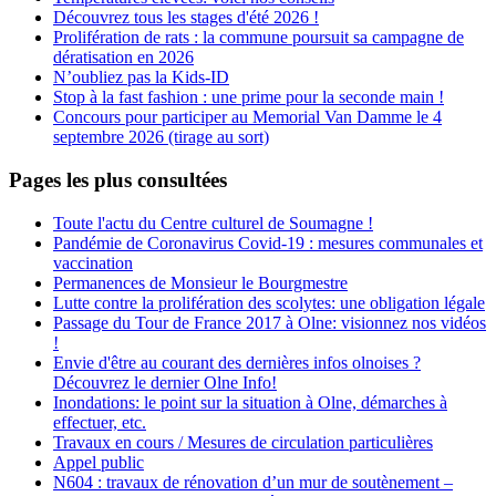
Découvrez tous les stages d'été 2026 !
Prolifération de rats : la commune poursuit sa campagne de
dératisation en 2026
N’oubliez pas la Kids-ID
Stop à la fast fashion : une prime pour la seconde main !
Concours pour participer au Memorial Van Damme le 4
septembre 2026 (tirage au sort)
Pages les plus consultées
Toute l'actu du Centre culturel de Soumagne !
Pandémie de Coronavirus Covid-19 : mesures communales et
vaccination
Permanences de Monsieur le Bourgmestre
Lutte contre la prolifération des scolytes: une obligation légale
Passage du Tour de France 2017 à Olne: visionnez nos vidéos
!
Envie d'être au courant des dernières infos olnoises ?
Découvrez le dernier Olne Info!
Inondations: le point sur la situation à Olne, démarches à
effectuer, etc.
Travaux en cours / Mesures de circulation particulières
Appel public
N604 : travaux de rénovation d’un mur de soutènement –