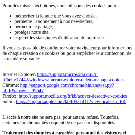
Pour des raisons techniques, nous utilisons des cookies pour:
mémoriser la langue que vous avez choisie,
permettre l'abonnement à nos newsletters,
permettre le partage,
protéger notre site,
et gérer les statistiques d'utilisation de notre site.
Il vous est possible de configurer votre navigateur pour informer lors
de chaque création de cookies ou pour empêcher leur confection, de
la manière suivante:
Internet Explorer:
https://support.microsoft.com/fr-
fr/help/17442/windows-internet-explorer-delete-manage-cookies
Chrome:
http://support.google.com/chrome/bin/answer.py?
hl=fr&answer=95647
Firefox:
http://support.mozilla.org/fr/kb/activer-desactiver-cookies
Safari:
https://support.apple.com/kb/PH21411?viewlocale=fr_FR
L'accès à notre site ne sera pas, pour autant, refusé. Toutefois,
certaines fonctionnalités risquent de ne pas être disponibles.
Traitement des données à caractère personnel des visiteurs et