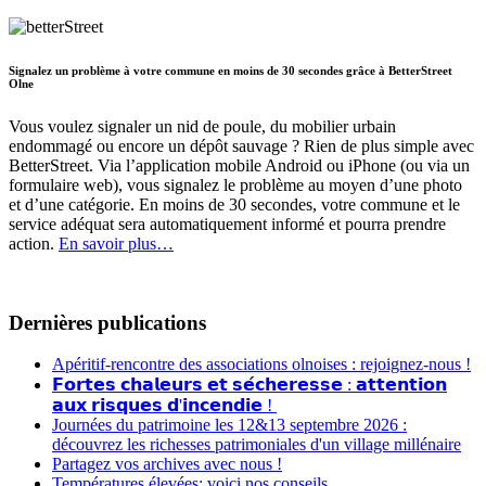
Signalez un problème à votre commune en moins de 30 secondes grâce à BetterStreet
Olne
Vous voulez signaler un nid de poule, du mobilier urbain
endommagé ou encore un dépôt sauvage ? Rien de plus simple avec
BetterStreet. Via l’application mobile Android ou iPhone (ou via un
formulaire web), vous signalez le problème au moyen d’une photo
et d’une catégorie. En moins de 30 secondes, votre commune et le
service adéquat sera automatiquement informé et pourra prendre
action.
En savoir plus…
Dernières publications
Apéritif-rencontre des associations olnoises : rejoignez-nous !
𝗙𝗼𝗿𝘁𝗲𝘀 𝗰𝗵𝗮𝗹𝗲𝘂𝗿𝘀 𝗲𝘁 𝘀𝗲́𝗰𝗵𝗲𝗿𝗲𝘀𝘀𝗲 : 𝗮𝘁𝘁𝗲𝗻𝘁𝗶𝗼𝗻
𝗮𝘂𝘅 𝗿𝗶𝘀𝗾𝘂𝗲𝘀 𝗱'𝗶𝗻𝗰𝗲𝗻𝗱𝗶𝗲 !
Journées du patrimoine les 12&13 septembre 2026 :
découvrez les richesses patrimoniales d'un village millénaire
Partagez vos archives avec nous !
Températures élevées: voici nos conseils