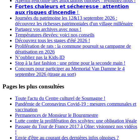
Apéritif-rencontre des associations olnoises : rejoignez-nous !
𝗙𝗼𝗿𝘁𝗲𝘀 𝗰𝗵𝗮𝗹𝗲𝘂𝗿𝘀 𝗲𝘁 𝘀𝗲́𝗰𝗵𝗲𝗿𝗲𝘀𝘀𝗲 : 𝗮𝘁𝘁𝗲𝗻𝘁𝗶𝗼𝗻
𝗮𝘂𝘅 𝗿𝗶𝘀𝗾𝘂𝗲𝘀 𝗱'𝗶𝗻𝗰𝗲𝗻𝗱𝗶𝗲 !
Journées du patrimoine les 12&13 septembre 2026 :
découvrez les richesses patrimoniales d'un village millénaire
Partagez vos archives avec nous !
Températures élevées: voici nos conseils
Découvrez tous les stages d'été 2026 !
Prolifération de rats : la commune poursuit sa campagne de
dératisation en 2026
N’oubliez pas la Kids-ID
Stop à la fast fashion : une prime pour la seconde main !
Concours pour participer au Memorial Van Damme le 4
septembre 2026 (tirage au sort)
Pages les plus consultées
Toute l'actu du Centre culturel de Soumagne !
Pandémie de Coronavirus Covid-19 : mesures communales et
vaccination
Permanences de Monsieur le Bourgmestre
Lutte contre la prolifération des scolytes: une obligation légale
Passage du Tour de France 2017 à Olne: visionnez nos vidéos
!
Envie d'être au courant des dernières infos olnoises ?