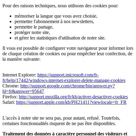
Pour des raisons techniques, nous utilisons des cookies pour:
mémoriser la langue que vous avez choisie,
permettre l'abonnement à nos newsletters,
permettre le partage,
protéger notre site,
et gérer les statistiques d'utilisation de notre site.
Il vous est possible de configurer votre navigateur pour informer lors
de chaque création de cookies ou pour empêcher leur confection, de
la manière suivante:
Internet Explorer:
https://support.microsoft.com/fr-
fr/help/17442/windows-internet-explorer-delete-manage-cookies
Chrome:
http://support.google.com/chrome/bin/answer.py?
hl=fr&answer=95647
Firefox:
http://support.mozilla.org/fr/kb/activer-desactiver-cookies
Safari:
https://support.apple.com/kb/PH21411?viewlocale=fr_FR
L'accès à notre site ne sera pas, pour autant, refusé. Toutefois,
certaines fonctionnalités risquent de ne pas être disponibles.
Traitement des données à caractère personnel des visiteurs et