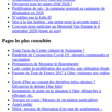
Découvrez tous les stages d'été 2026 !
Prolifération de rats : la commune poursuit sa campagne de
dératisation en 2026
N’oubliez pas la Kids-ID
Stop à la fast fashion : une prime pour la seconde main !
Concours pour participer au Memorial Van Damme le 4
septembre 2026 (tirage au sort)
Pages les plus consultées
Toute l'actu du Centre culturel de Soumagne !
Pandémie de Coronavirus Covid-19 : mesures communales et
vaccination
Permanences de Monsieur le Bourgmestre
Lutte contre la prolifération des scolytes: une obligation légale
Passage du Tour de France 2017 à Olne: visionnez nos vidéos
!
Envie d'être au courant des dernières infos olnoises ?
Découvrez le dernier Olne Info!
Inondations: le point sur la situation à Olne, démarches à
effectuer, etc.
Travaux en cours / Mesures de circulation particulières
Appel public
N604 : travaux de rénovation d’un mur de soutènement –