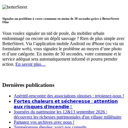
Signalez un problème à votre commune en moins de 30 secondes grâce à BetterStreet
Olne
Vous voulez signaler un nid de poule, du mobilier urbain
endommagé ou encore un dépôt sauvage ? Rien de plus simple avec
BetterStreet. Via l’application mobile Android ou iPhone (ou via un
formulaire web), vous signalez le problème au moyen d’une photo
et d’une catégorie. En moins de 30 secondes, votre commune et le
service adéquat sera automatiquement informé et pourra prendre
action.
En savoir plus…
Dernières publications
Apéritif-rencontre des associations olnoises : rejoignez-nous !
𝗙𝗼𝗿𝘁𝗲𝘀 𝗰𝗵𝗮𝗹𝗲𝘂𝗿𝘀 𝗲𝘁 𝘀𝗲́𝗰𝗵𝗲𝗿𝗲𝘀𝘀𝗲 : 𝗮𝘁𝘁𝗲𝗻𝘁𝗶𝗼𝗻
𝗮𝘂𝘅 𝗿𝗶𝘀𝗾𝘂𝗲𝘀 𝗱'𝗶𝗻𝗰𝗲𝗻𝗱𝗶𝗲 !
Journées du patrimoine les 12&13 septembre 2026 :
découvrez les richesses patrimoniales d'un village millénaire
Partagez vos archives avec nous !
Températures élevées: voici nos conseils