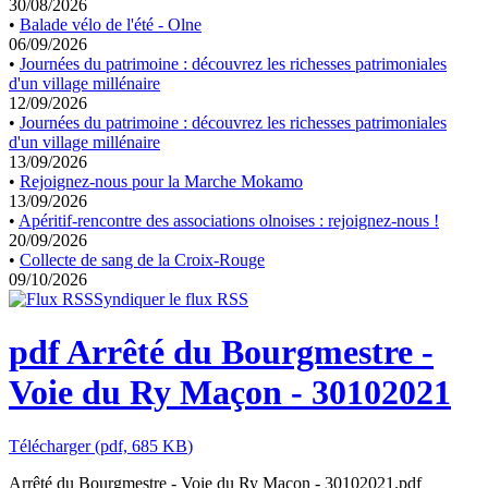
30/08/2026
•
Balade vélo de l'été - Olne
06/09/2026
•
Journées du patrimoine : découvrez les richesses patrimoniales
d'un village millénaire
12/09/2026
•
Journées du patrimoine : découvrez les richesses patrimoniales
d'un village millénaire
13/09/2026
•
Rejoignez-nous pour la Marche Mokamo
13/09/2026
•
Apéritif-rencontre des associations olnoises : rejoignez-nous !
20/09/2026
•
Collecte de sang de la Croix-Rouge
09/10/2026
Syndiquer le flux RSS
pdf
Arrêté du Bourgmestre -
Voie du Ry Maçon - 30102021
Télécharger
(
pdf,
685 KB
)
Arrêté du Bourgmestre - Voie du Ry Maçon - 30102021.pdf