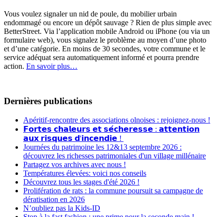
Vous voulez signaler un nid de poule, du mobilier urbain
endommagé ou encore un dépôt sauvage ? Rien de plus simple avec
BetterStreet. Via l’application mobile Android ou iPhone (ou via un
formulaire web), vous signalez le problème au moyen d’une photo
et d’une catégorie. En moins de 30 secondes, votre commune et le
service adéquat sera automatiquement informé et pourra prendre
action.
En savoir plus…
Dernières publications
Apéritif-rencontre des associations olnoises : rejoignez-nous !
𝗙𝗼𝗿𝘁𝗲𝘀 𝗰𝗵𝗮𝗹𝗲𝘂𝗿𝘀 𝗲𝘁 𝘀𝗲́𝗰𝗵𝗲𝗿𝗲𝘀𝘀𝗲 : 𝗮𝘁𝘁𝗲𝗻𝘁𝗶𝗼𝗻
𝗮𝘂𝘅 𝗿𝗶𝘀𝗾𝘂𝗲𝘀 𝗱'𝗶𝗻𝗰𝗲𝗻𝗱𝗶𝗲 !
Journées du patrimoine les 12&13 septembre 2026 :
découvrez les richesses patrimoniales d'un village millénaire
Partagez vos archives avec nous !
Températures élevées: voici nos conseils
Découvrez tous les stages d'été 2026 !
Prolifération de rats : la commune poursuit sa campagne de
dératisation en 2026
N’oubliez pas la Kids-ID
Stop à la fast fashion : une prime pour la seconde main !