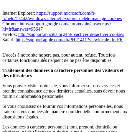
Internet Explorer:
https://support.microsoft.com/fr-
fr/help/17442/windows-internet-explorer-delete-manage-cookies
Chrome:
http://support.google.com/chrome/bin/answer.py?
hl=fr&answer=95647
Firefox:
http://support.mozilla.org/fr/kb/activer-desactiver-cookies
Safari:
https://support.apple.com/kb/PH21411?viewlocale=fr_FR
L'accès à notre site ne sera pas, pour autant, refusé. Toutefois,
certaines fonctionnalités risquent de ne pas être disponibles.
Traitement des données à caractère personnel des visiteurs et
des utilisateurs
Vous pouvez visiter notre site, vous informer sur nos services et
prendre connaissance de nos dernières actualités, sans devoir nous
fournir d'information personnelle.
Si vous choisissez de fournir vos informations personnelles, nous
traiterons vos données de manière confidentielle conformément aux
dispositions légales.
Les données à caractère personnel (nom, prénom, domicile ou