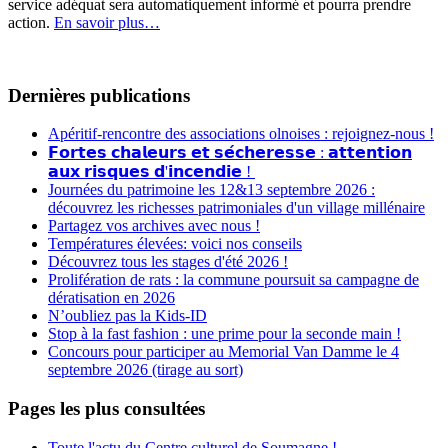
service adéquat sera automatiquement informé et pourra prendre
action.
En savoir plus…
Dernières publications
Apéritif-rencontre des associations olnoises : rejoignez-nous !
𝗙𝗼𝗿𝘁𝗲𝘀 𝗰𝗵𝗮𝗹𝗲𝘂𝗿𝘀 𝗲𝘁 𝘀𝗲́𝗰𝗵𝗲𝗿𝗲𝘀𝘀𝗲 : 𝗮𝘁𝘁𝗲𝗻𝘁𝗶𝗼𝗻
𝗮𝘂𝘅 𝗿𝗶𝘀𝗾𝘂𝗲𝘀 𝗱'𝗶𝗻𝗰𝗲𝗻𝗱𝗶𝗲 !
Journées du patrimoine les 12&13 septembre 2026 :
découvrez les richesses patrimoniales d'un village millénaire
Partagez vos archives avec nous !
Températures élevées: voici nos conseils
Découvrez tous les stages d'été 2026 !
Prolifération de rats : la commune poursuit sa campagne de
dératisation en 2026
N’oubliez pas la Kids-ID
Stop à la fast fashion : une prime pour la seconde main !
Concours pour participer au Memorial Van Damme le 4
septembre 2026 (tirage au sort)
Pages les plus consultées
Toute l'actu du Centre culturel de Soumagne !