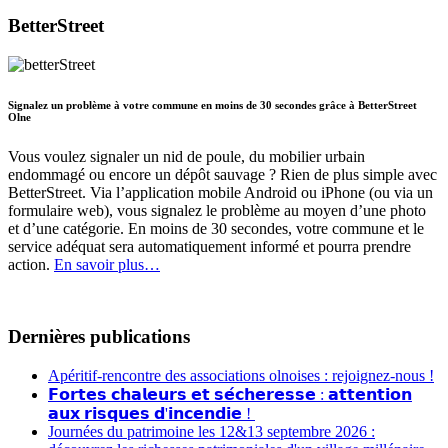
BetterStreet
Signalez un problème à votre commune en moins de 30 secondes grâce à BetterStreet
Olne
Vous voulez signaler un nid de poule, du mobilier urbain
endommagé ou encore un dépôt sauvage ? Rien de plus simple avec
BetterStreet. Via l’application mobile Android ou iPhone (ou via un
formulaire web), vous signalez le problème au moyen d’une photo
et d’une catégorie. En moins de 30 secondes, votre commune et le
service adéquat sera automatiquement informé et pourra prendre
action.
En savoir plus…
Dernières publications
Apéritif-rencontre des associations olnoises : rejoignez-nous !
𝗙𝗼𝗿𝘁𝗲𝘀 𝗰𝗵𝗮𝗹𝗲𝘂𝗿𝘀 𝗲𝘁 𝘀𝗲́𝗰𝗵𝗲𝗿𝗲𝘀𝘀𝗲 : 𝗮𝘁𝘁𝗲𝗻𝘁𝗶𝗼𝗻
𝗮𝘂𝘅 𝗿𝗶𝘀𝗾𝘂𝗲𝘀 𝗱'𝗶𝗻𝗰𝗲𝗻𝗱𝗶𝗲 !
Journées du patrimoine les 12&13 septembre 2026 :