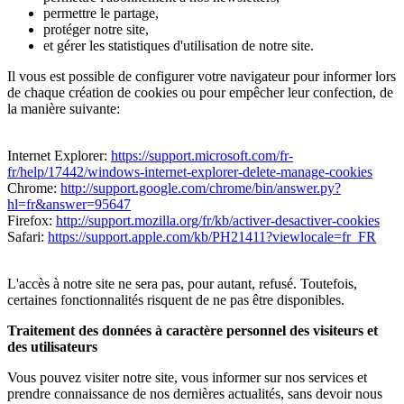
permettre le partage,
protéger notre site,
et gérer les statistiques d'utilisation de notre site.
Il vous est possible de configurer votre navigateur pour informer lors
de chaque création de cookies ou pour empêcher leur confection, de
la manière suivante:
Internet Explorer:
https://support.microsoft.com/fr-
fr/help/17442/windows-internet-explorer-delete-manage-cookies
Chrome:
http://support.google.com/chrome/bin/answer.py?
hl=fr&answer=95647
Firefox:
http://support.mozilla.org/fr/kb/activer-desactiver-cookies
Safari:
https://support.apple.com/kb/PH21411?viewlocale=fr_FR
L'accès à notre site ne sera pas, pour autant, refusé. Toutefois,
certaines fonctionnalités risquent de ne pas être disponibles.
Traitement des données à caractère personnel des visiteurs et
des utilisateurs
Vous pouvez visiter notre site, vous informer sur nos services et
prendre connaissance de nos dernières actualités, sans devoir nous