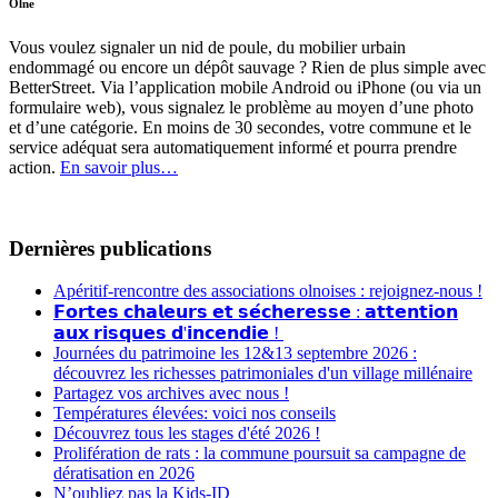
Olne
Vous voulez signaler un nid de poule, du mobilier urbain
endommagé ou encore un dépôt sauvage ? Rien de plus simple avec
BetterStreet. Via l’application mobile Android ou iPhone (ou via un
formulaire web), vous signalez le problème au moyen d’une photo
et d’une catégorie. En moins de 30 secondes, votre commune et le
service adéquat sera automatiquement informé et pourra prendre
action.
En savoir plus…
Dernières publications
Apéritif-rencontre des associations olnoises : rejoignez-nous !
𝗙𝗼𝗿𝘁𝗲𝘀 𝗰𝗵𝗮𝗹𝗲𝘂𝗿𝘀 𝗲𝘁 𝘀𝗲́𝗰𝗵𝗲𝗿𝗲𝘀𝘀𝗲 : 𝗮𝘁𝘁𝗲𝗻𝘁𝗶𝗼𝗻
𝗮𝘂𝘅 𝗿𝗶𝘀𝗾𝘂𝗲𝘀 𝗱'𝗶𝗻𝗰𝗲𝗻𝗱𝗶𝗲 !
Journées du patrimoine les 12&13 septembre 2026 :
découvrez les richesses patrimoniales d'un village millénaire
Partagez vos archives avec nous !
Températures élevées: voici nos conseils
Découvrez tous les stages d'été 2026 !
Prolifération de rats : la commune poursuit sa campagne de
dératisation en 2026
N’oubliez pas la Kids-ID