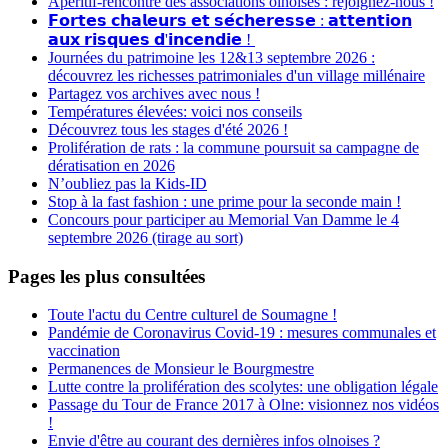
Apéritif-rencontre des associations olnoises : rejoignez-nous !
𝗙𝗼𝗿𝘁𝗲𝘀 𝗰𝗵𝗮𝗹𝗲𝘂𝗿𝘀 𝗲𝘁 𝘀𝗲́𝗰𝗵𝗲𝗿𝗲𝘀𝘀𝗲 : 𝗮𝘁𝘁𝗲𝗻𝘁𝗶𝗼𝗻
𝗮𝘂𝘅 𝗿𝗶𝘀𝗾𝘂𝗲𝘀 𝗱'𝗶𝗻𝗰𝗲𝗻𝗱𝗶𝗲 !
Journées du patrimoine les 12&13 septembre 2026 :
découvrez les richesses patrimoniales d'un village millénaire
Partagez vos archives avec nous !
Températures élevées: voici nos conseils
Découvrez tous les stages d'été 2026 !
Prolifération de rats : la commune poursuit sa campagne de
dératisation en 2026
N’oubliez pas la Kids-ID
Stop à la fast fashion : une prime pour la seconde main !
Concours pour participer au Memorial Van Damme le 4
septembre 2026 (tirage au sort)
Pages les plus consultées
Toute l'actu du Centre culturel de Soumagne !
Pandémie de Coronavirus Covid-19 : mesures communales et
vaccination
Permanences de Monsieur le Bourgmestre
Lutte contre la prolifération des scolytes: une obligation légale
Passage du Tour de France 2017 à Olne: visionnez nos vidéos
!
Envie d'être au courant des dernières infos olnoises ?