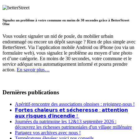
Signalez un problème à votre commune en moins de 30 secondes grâce à BetterStreet
Olne
Vous voulez signaler un nid de poule, du mobilier urbain
endommagé ou encore un dépôt sauvage ? Rien de plus simple avec
BetterStreet. Via l’application mobile Android ou iPhone (ou via un
formulaire web), vous signalez le problème au moyen d’une photo
et d’une catégorie. En moins de 30 secondes, votre commune et le
service adéquat sera automatiquement informé et pourra prendre
action.
En savoir plus…
Dernières publications
Apéritif-rencontre des associations olnoises : rejoignez-nous !
𝗙𝗼𝗿𝘁𝗲𝘀 𝗰𝗵𝗮𝗹𝗲𝘂𝗿𝘀 𝗲𝘁 𝘀𝗲́𝗰𝗵𝗲𝗿𝗲𝘀𝘀𝗲 : 𝗮𝘁𝘁𝗲𝗻𝘁𝗶𝗼𝗻
𝗮𝘂𝘅 𝗿𝗶𝘀𝗾𝘂𝗲𝘀 𝗱'𝗶𝗻𝗰𝗲𝗻𝗱𝗶𝗲 !
Journées du patrimoine les 12&13 septembre 2026 :
découvrez les richesses patrimoniales d'un village millénaire
Partagez vos archives avec nous !
Températures élevées: voici nos conseils