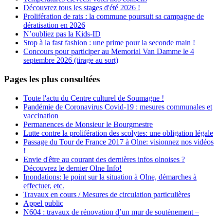
Découvrez tous les stages d'été 2026 !
Prolifération de rats : la commune poursuit sa campagne de
dératisation en 2026
N’oubliez pas la Kids-ID
Stop à la fast fashion : une prime pour la seconde main !
Concours pour participer au Memorial Van Damme le 4
septembre 2026 (tirage au sort)
Pages les plus consultées
Toute l'actu du Centre culturel de Soumagne !
Pandémie de Coronavirus Covid-19 : mesures communales et
vaccination
Permanences de Monsieur le Bourgmestre
Lutte contre la prolifération des scolytes: une obligation légale
Passage du Tour de France 2017 à Olne: visionnez nos vidéos
!
Envie d'être au courant des dernières infos olnoises ?
Découvrez le dernier Olne Info!
Inondations: le point sur la situation à Olne, démarches à
effectuer, etc.
Travaux en cours / Mesures de circulation particulières
Appel public
N604 : travaux de rénovation d’un mur de soutènement –