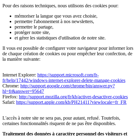
Pour des raisons techniques, nous utilisons des cookies pour:
mémoriser la langue que vous avez choisie,
permettre l'abonnement à nos newsletters,
permettre le partage,
protéger notre site,
et gérer les statistiques d'utilisation de notre site.
Il vous est possible de configurer votre navigateur pour informer lors
de chaque création de cookies ou pour empêcher leur confection, de
la manière suivante:
Internet Explorer:
https://support.microsoft.com/fr-
fr/help/17442/windows-internet-explorer-delete-manage-cookies
Chrome:
http://support.google.com/chrome/bin/answer.py?
hl=fr&answer=95647
Firefox:
http://support.mozilla.org/fr/kb/activer-desactiver-cookies
Safari:
https://support.apple.com/kb/PH21411?viewlocale=fr_FR
L'accès à notre site ne sera pas, pour autant, refusé. Toutefois,
certaines fonctionnalités risquent de ne pas être disponibles.
Traitement des données à caractère personnel des visiteurs et