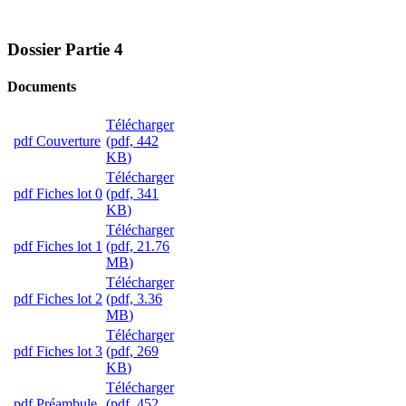
Dossier
Partie 4
Documents
Télécharger
pdf
Couverture
(
pdf,
442
KB
)
Télécharger
pdf
Fiches lot 0
(
pdf,
341
KB
)
Télécharger
pdf
Fiches lot 1
(
pdf,
21.76
MB
)
Télécharger
pdf
Fiches lot 2
(
pdf,
3.36
MB
)
Télécharger
pdf
Fiches lot 3
(
pdf,
269
KB
)
Télécharger
pdf
Préambule
(
pdf,
452