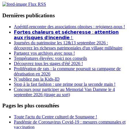
Flux RSS
Dernières publications
Apéritif-rencontre des associations olnoises : rejoignez-nous !
𝗙𝗼𝗿𝘁𝗲𝘀 𝗰𝗵𝗮𝗹𝗲𝘂𝗿𝘀 𝗲𝘁 𝘀𝗲́𝗰𝗵𝗲𝗿𝗲𝘀𝘀𝗲 : 𝗮𝘁𝘁𝗲𝗻𝘁𝗶𝗼𝗻
𝗮𝘂𝘅 𝗿𝗶𝘀𝗾𝘂𝗲𝘀 𝗱'𝗶𝗻𝗰𝗲𝗻𝗱𝗶𝗲 !
Journées du patrimoine les 12&13 septembre 2026 :
découvrez les richesses patrimoniales d'un village millénaire
Partagez vos archives avec nous !
Températures élevées: voici nos conseils
Découvrez tous les stages d'été 2026 !
Prolifération de rats : la commune poursuit sa campagne de
dératisation en 2026
N’oubliez pas la Kids-ID
Stop à la fast fashion : une prime pour la seconde main !
Concours pour participer au Memorial Van Damme le 4
septembre 2026 (tirage au sort)
Pages les plus consultées
Toute l'actu du Centre culturel de Soumagne !
Pandémie de Coronavirus Covid-19 : mesures communales et
vaccination