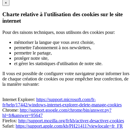
×
Charte relative à l'utilisation des cookies sur le site
internet
Pour des raisons techniques, nous utilisons des cookies pour:
mémoriser la langue que vous avez choisie,
permettre l'abonnement à nos newsletters,
permettre le partage,
protéger notre site,
et gérer les statistiques d'utilisation de notre site.
Il vous est possible de configurer votre navigateur pour informer lors
de chaque création de cookies ou pour empêcher leur confection, de
la manière suivante:
Internet Explorer:
https://support.microsoft.com/fr-
fr/help/17442/windows-internet-explorer-delete-manage-cookies
Chrome:
http://support.google.com/chrome/bin/answer.py?
hl=fr&answer=95647
Firefox:
http://support.mozilla.org/fr/kb/activer-desactiver-cookies
Safari:
https://support.apple.com/kb/PH21411?viewlocale=fr_FR