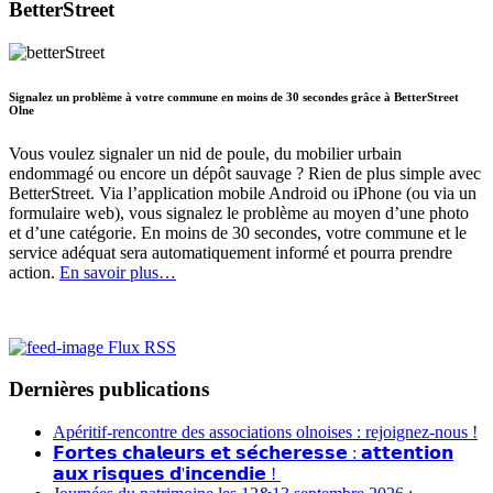
BetterStreet
Signalez un problème à votre commune en moins de 30 secondes grâce à BetterStreet
Olne
Vous voulez signaler un nid de poule, du mobilier urbain
endommagé ou encore un dépôt sauvage ? Rien de plus simple avec
BetterStreet. Via l’application mobile Android ou iPhone (ou via un
formulaire web), vous signalez le problème au moyen d’une photo
et d’une catégorie. En moins de 30 secondes, votre commune et le
service adéquat sera automatiquement informé et pourra prendre
action.
En savoir plus…
Flux RSS
Dernières publications
Apéritif-rencontre des associations olnoises : rejoignez-nous !
𝗙𝗼𝗿𝘁𝗲𝘀 𝗰𝗵𝗮𝗹𝗲𝘂𝗿𝘀 𝗲𝘁 𝘀𝗲́𝗰𝗵𝗲𝗿𝗲𝘀𝘀𝗲 : 𝗮𝘁𝘁𝗲𝗻𝘁𝗶𝗼𝗻
𝗮𝘂𝘅 𝗿𝗶𝘀𝗾𝘂𝗲𝘀 𝗱'𝗶𝗻𝗰𝗲𝗻𝗱𝗶𝗲 !