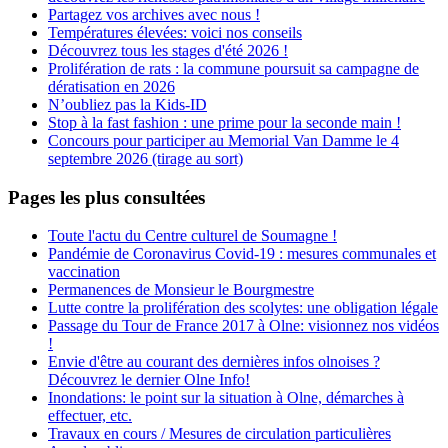
Partagez vos archives avec nous !
Températures élevées: voici nos conseils
Découvrez tous les stages d'été 2026 !
Prolifération de rats : la commune poursuit sa campagne de
dératisation en 2026
N’oubliez pas la Kids-ID
Stop à la fast fashion : une prime pour la seconde main !
Concours pour participer au Memorial Van Damme le 4
septembre 2026 (tirage au sort)
Pages les plus consultées
Toute l'actu du Centre culturel de Soumagne !
Pandémie de Coronavirus Covid-19 : mesures communales et
vaccination
Permanences de Monsieur le Bourgmestre
Lutte contre la prolifération des scolytes: une obligation légale
Passage du Tour de France 2017 à Olne: visionnez nos vidéos
!
Envie d'être au courant des dernières infos olnoises ?
Découvrez le dernier Olne Info!
Inondations: le point sur la situation à Olne, démarches à
effectuer, etc.
Travaux en cours / Mesures de circulation particulières