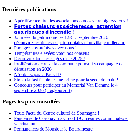
Dernières publications
Apéritif-rencontre des associations olnoises : rejoignez-nous !
𝗙𝗼𝗿𝘁𝗲𝘀 𝗰𝗵𝗮𝗹𝗲𝘂𝗿𝘀 𝗲𝘁 𝘀𝗲́𝗰𝗵𝗲𝗿𝗲𝘀𝘀𝗲 : 𝗮𝘁𝘁𝗲𝗻𝘁𝗶𝗼𝗻
𝗮𝘂𝘅 𝗿𝗶𝘀𝗾𝘂𝗲𝘀 𝗱'𝗶𝗻𝗰𝗲𝗻𝗱𝗶𝗲 !
Journées du patrimoine les 12&13 septembre 2026 :
découvrez les richesses patrimoniales d'un village millénaire
Partagez vos archives avec nous !
Températures élevées: voici nos conseils
Découvrez tous les stages d'été 2026 !
Prolifération de rats : la commune poursuit sa campagne de
dératisation en 2026
N’oubliez pas la Kids-ID
Stop à la fast fashion : une prime pour la seconde main !
Concours pour participer au Memorial Van Damme le 4
septembre 2026 (tirage au sort)
Pages les plus consultées
Toute l'actu du Centre culturel de Soumagne !
Pandémie de Coronavirus Covid-19 : mesures communales et
vaccination
Permanences de Monsieur le Bourgmestre