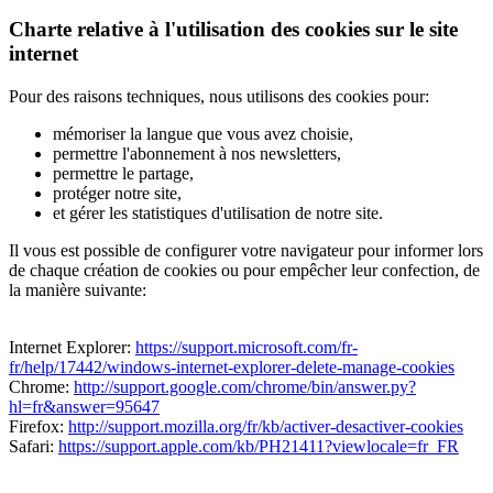
Charte relative à l'utilisation des cookies sur le site
internet
Pour des raisons techniques, nous utilisons des cookies pour:
mémoriser la langue que vous avez choisie,
permettre l'abonnement à nos newsletters,
permettre le partage,
protéger notre site,
et gérer les statistiques d'utilisation de notre site.
Il vous est possible de configurer votre navigateur pour informer lors
de chaque création de cookies ou pour empêcher leur confection, de
la manière suivante:
Internet Explorer:
https://support.microsoft.com/fr-
fr/help/17442/windows-internet-explorer-delete-manage-cookies
Chrome:
http://support.google.com/chrome/bin/answer.py?
hl=fr&answer=95647
Firefox:
http://support.mozilla.org/fr/kb/activer-desactiver-cookies
Safari:
https://support.apple.com/kb/PH21411?viewlocale=fr_FR