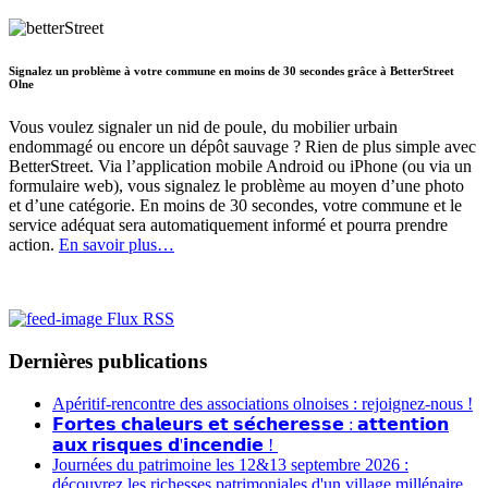
Signalez un problème à votre commune en moins de 30 secondes grâce à BetterStreet
Olne
Vous voulez signaler un nid de poule, du mobilier urbain
endommagé ou encore un dépôt sauvage ? Rien de plus simple avec
BetterStreet. Via l’application mobile Android ou iPhone (ou via un
formulaire web), vous signalez le problème au moyen d’une photo
et d’une catégorie. En moins de 30 secondes, votre commune et le
service adéquat sera automatiquement informé et pourra prendre
action.
En savoir plus…
Flux RSS
Dernières publications
Apéritif-rencontre des associations olnoises : rejoignez-nous !
𝗙𝗼𝗿𝘁𝗲𝘀 𝗰𝗵𝗮𝗹𝗲𝘂𝗿𝘀 𝗲𝘁 𝘀𝗲́𝗰𝗵𝗲𝗿𝗲𝘀𝘀𝗲 : 𝗮𝘁𝘁𝗲𝗻𝘁𝗶𝗼𝗻
𝗮𝘂𝘅 𝗿𝗶𝘀𝗾𝘂𝗲𝘀 𝗱'𝗶𝗻𝗰𝗲𝗻𝗱𝗶𝗲 !
Journées du patrimoine les 12&13 septembre 2026 :
découvrez les richesses patrimoniales d'un village millénaire