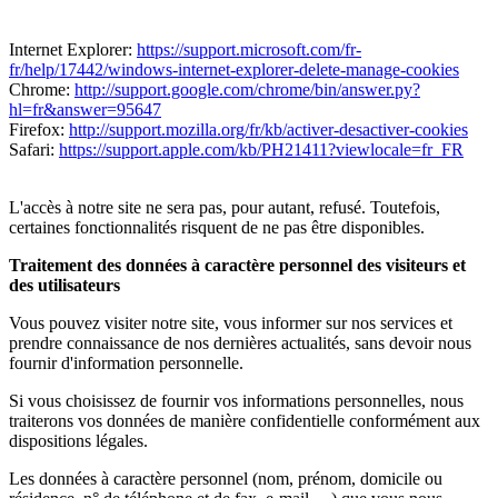
Internet Explorer:
https://support.microsoft.com/fr-
fr/help/17442/windows-internet-explorer-delete-manage-cookies
Chrome:
http://support.google.com/chrome/bin/answer.py?
hl=fr&answer=95647
Firefox:
http://support.mozilla.org/fr/kb/activer-desactiver-cookies
Safari:
https://support.apple.com/kb/PH21411?viewlocale=fr_FR
L'accès à notre site ne sera pas, pour autant, refusé. Toutefois,
certaines fonctionnalités risquent de ne pas être disponibles.
Traitement des données à caractère personnel des visiteurs et
des utilisateurs
Vous pouvez visiter notre site, vous informer sur nos services et
prendre connaissance de nos dernières actualités, sans devoir nous
fournir d'information personnelle.
Si vous choisissez de fournir vos informations personnelles, nous
traiterons vos données de manière confidentielle conformément aux
dispositions légales.
Les données à caractère personnel (nom, prénom, domicile ou