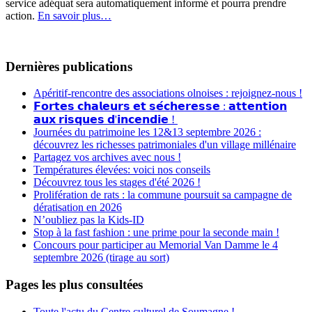
service adéquat sera automatiquement informé et pourra prendre
action.
En savoir plus…
Dernières publications
Apéritif-rencontre des associations olnoises : rejoignez-nous !
𝗙𝗼𝗿𝘁𝗲𝘀 𝗰𝗵𝗮𝗹𝗲𝘂𝗿𝘀 𝗲𝘁 𝘀𝗲́𝗰𝗵𝗲𝗿𝗲𝘀𝘀𝗲 : 𝗮𝘁𝘁𝗲𝗻𝘁𝗶𝗼𝗻
𝗮𝘂𝘅 𝗿𝗶𝘀𝗾𝘂𝗲𝘀 𝗱'𝗶𝗻𝗰𝗲𝗻𝗱𝗶𝗲 !
Journées du patrimoine les 12&13 septembre 2026 :
découvrez les richesses patrimoniales d'un village millénaire
Partagez vos archives avec nous !
Températures élevées: voici nos conseils
Découvrez tous les stages d'été 2026 !
Prolifération de rats : la commune poursuit sa campagne de
dératisation en 2026
N’oubliez pas la Kids-ID
Stop à la fast fashion : une prime pour la seconde main !
Concours pour participer au Memorial Van Damme le 4
septembre 2026 (tirage au sort)
Pages les plus consultées
Toute l'actu du Centre culturel de Soumagne !