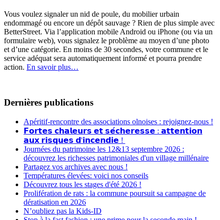
Vous voulez signaler un nid de poule, du mobilier urbain
endommagé ou encore un dépôt sauvage ? Rien de plus simple avec
BetterStreet. Via l’application mobile Android ou iPhone (ou via un
formulaire web), vous signalez le problème au moyen d’une photo
et d’une catégorie. En moins de 30 secondes, votre commune et le
service adéquat sera automatiquement informé et pourra prendre
action.
En savoir plus…
Dernières publications
Apéritif-rencontre des associations olnoises : rejoignez-nous !
𝗙𝗼𝗿𝘁𝗲𝘀 𝗰𝗵𝗮𝗹𝗲𝘂𝗿𝘀 𝗲𝘁 𝘀𝗲́𝗰𝗵𝗲𝗿𝗲𝘀𝘀𝗲 : 𝗮𝘁𝘁𝗲𝗻𝘁𝗶𝗼𝗻
𝗮𝘂𝘅 𝗿𝗶𝘀𝗾𝘂𝗲𝘀 𝗱'𝗶𝗻𝗰𝗲𝗻𝗱𝗶𝗲 !
Journées du patrimoine les 12&13 septembre 2026 :
découvrez les richesses patrimoniales d'un village millénaire
Partagez vos archives avec nous !
Températures élevées: voici nos conseils
Découvrez tous les stages d'été 2026 !
Prolifération de rats : la commune poursuit sa campagne de
dératisation en 2026
N’oubliez pas la Kids-ID
Stop à la fast fashion : une prime pour la seconde main !