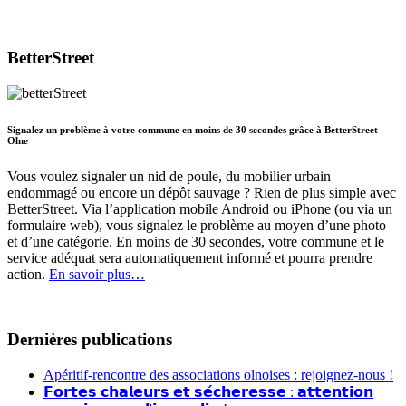
BetterStreet
Signalez un problème à votre commune en moins de 30 secondes grâce à BetterStreet
Olne
Vous voulez signaler un nid de poule, du mobilier urbain
endommagé ou encore un dépôt sauvage ? Rien de plus simple avec
BetterStreet. Via l’application mobile Android ou iPhone (ou via un
formulaire web), vous signalez le problème au moyen d’une photo
et d’une catégorie. En moins de 30 secondes, votre commune et le
service adéquat sera automatiquement informé et pourra prendre
action.
En savoir plus…
Dernières publications
Apéritif-rencontre des associations olnoises : rejoignez-nous !
𝗙𝗼𝗿𝘁𝗲𝘀 𝗰𝗵𝗮𝗹𝗲𝘂𝗿𝘀 𝗲𝘁 𝘀𝗲́𝗰𝗵𝗲𝗿𝗲𝘀𝘀𝗲 : 𝗮𝘁𝘁𝗲𝗻𝘁𝗶𝗼𝗻