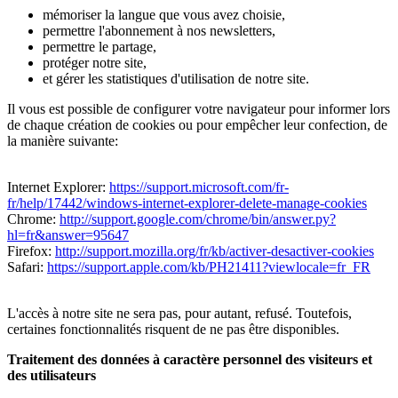
mémoriser la langue que vous avez choisie,
permettre l'abonnement à nos newsletters,
permettre le partage,
protéger notre site,
et gérer les statistiques d'utilisation de notre site.
Il vous est possible de configurer votre navigateur pour informer lors
de chaque création de cookies ou pour empêcher leur confection, de
la manière suivante:
Internet Explorer:
https://support.microsoft.com/fr-
fr/help/17442/windows-internet-explorer-delete-manage-cookies
Chrome:
http://support.google.com/chrome/bin/answer.py?
hl=fr&answer=95647
Firefox:
http://support.mozilla.org/fr/kb/activer-desactiver-cookies
Safari:
https://support.apple.com/kb/PH21411?viewlocale=fr_FR
L'accès à notre site ne sera pas, pour autant, refusé. Toutefois,
certaines fonctionnalités risquent de ne pas être disponibles.
Traitement des données à caractère personnel des visiteurs et
des utilisateurs