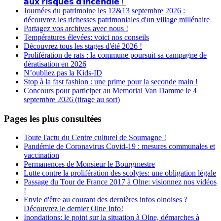
𝗮𝘂𝘅 𝗿𝗶𝘀𝗾𝘂𝗲𝘀 𝗱'𝗶𝗻𝗰𝗲𝗻𝗱𝗶𝗲 !
Journées du patrimoine les 12&13 septembre 2026 :
découvrez les richesses patrimoniales d'un village millénaire
Partagez vos archives avec nous !
Températures élevées: voici nos conseils
Découvrez tous les stages d'été 2026 !
Prolifération de rats : la commune poursuit sa campagne de
dératisation en 2026
N’oubliez pas la Kids-ID
Stop à la fast fashion : une prime pour la seconde main !
Concours pour participer au Memorial Van Damme le 4
septembre 2026 (tirage au sort)
Pages les plus consultées
Toute l'actu du Centre culturel de Soumagne !
Pandémie de Coronavirus Covid-19 : mesures communales et
vaccination
Permanences de Monsieur le Bourgmestre
Lutte contre la prolifération des scolytes: une obligation légale
Passage du Tour de France 2017 à Olne: visionnez nos vidéos
!
Envie d'être au courant des dernières infos olnoises ?
Découvrez le dernier Olne Info!
Inondations: le point sur la situation à Olne, démarches à