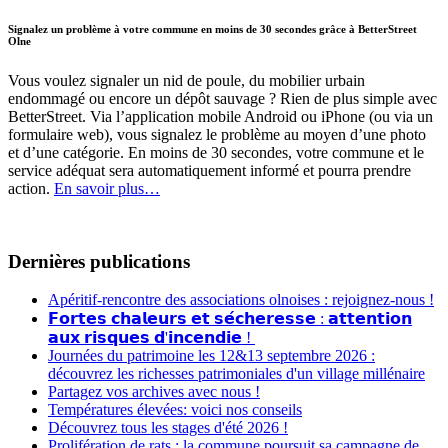
Signalez un problème à votre commune en moins de 30 secondes grâce à BetterStreet
Olne
Vous voulez signaler un nid de poule, du mobilier urbain
endommagé ou encore un dépôt sauvage ? Rien de plus simple avec
BetterStreet. Via l’application mobile Android ou iPhone (ou via un
formulaire web), vous signalez le problème au moyen d’une photo
et d’une catégorie. En moins de 30 secondes, votre commune et le
service adéquat sera automatiquement informé et pourra prendre
action.
En savoir plus…
Dernières publications
Apéritif-rencontre des associations olnoises : rejoignez-nous !
𝗙𝗼𝗿𝘁𝗲𝘀 𝗰𝗵𝗮𝗹𝗲𝘂𝗿𝘀 𝗲𝘁 𝘀𝗲́𝗰𝗵𝗲𝗿𝗲𝘀𝘀𝗲 : 𝗮𝘁𝘁𝗲𝗻𝘁𝗶𝗼𝗻
𝗮𝘂𝘅 𝗿𝗶𝘀𝗾𝘂𝗲𝘀 𝗱'𝗶𝗻𝗰𝗲𝗻𝗱𝗶𝗲 !
Journées du patrimoine les 12&13 septembre 2026 :
découvrez les richesses patrimoniales d'un village millénaire
Partagez vos archives avec nous !
Températures élevées: voici nos conseils
Découvrez tous les stages d'été 2026 !
Prolifération de rats : la commune poursuit sa campagne de