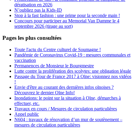
dératisation en 2026
N’oubliez pas la Kids-ID
Stop à la fast fashion : une prime pour la seconde main !
Concours pour participer au Memorial Van Damme le 4
septembre 2026 (tirage au sort)
Pages les plus consultées
Toute l'actu du Centre culturel de Soumagne !
Pandémie de Coronavirus Covid-19 : mesures communales et
vaccination
Permanences de Monsieur le Bourgmestre
Lutte contre la prolifération des scolytes: une obligation légale
Passage du Tour de France 2017 à Olne: visionnez nos vidéos
!
Envie d'être au courant des dernières infos olnoises ?
Découvrez le dernier Olne Info!
Inondations: le point sur la situation à Olne, démarches à
effectuer, etc.
Travaux en cours / Mesures de circulation particulières
Appel public
N604 : travaux de rénovation d’un mur de soutènement –
mesures de circulation particulières