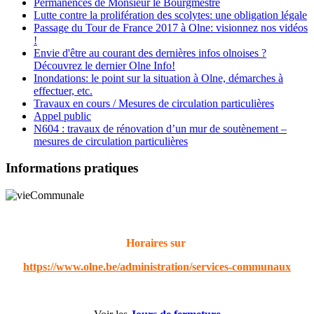
Permanences de Monsieur le Bourgmestre
Lutte contre la prolifération des scolytes: une obligation légale
Passage du Tour de France 2017 à Olne: visionnez nos vidéos
!
Envie d'être au courant des dernières infos olnoises ?
Découvrez le dernier Olne Info!
Inondations: le point sur la situation à Olne, démarches à
effectuer, etc.
Travaux en cours / Mesures de circulation particulières
Appel public
N604 : travaux de rénovation d’un mur de soutènement –
mesures de circulation particulières
Informations pratiques
Horaires sur
https://www.olne.be/administration/services-communaux