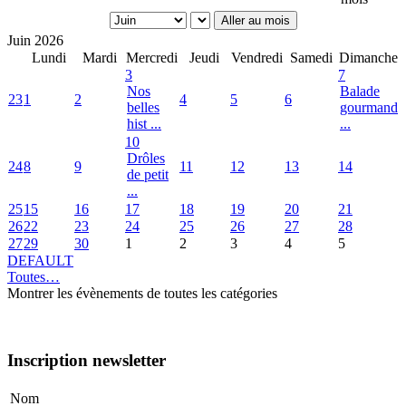
Aller au mois
Juin 2026
Lundi
Mardi
Mercredi
Jeudi
Vendredi
Samedi
Dimanche
3
7
Nos
Balade
23
1
2
4
5
6
belles
gourmand
hist ...
...
10
Drôles
24
8
9
11
12
13
14
de petit
...
25
15
16
17
18
19
20
21
26
22
23
24
25
26
27
28
27
29
30
1
2
3
4
5
DEFAULT
Toutes…
Montrer les évènements de toutes les catégories
Inscription newsletter
Nom