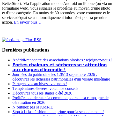
BetterStreet. Via l’application mobile Android ou iPhone (ou via un
formulaire web), vous signalez le problème au moyen d’une photo
et d’une catégorie. En moins de 30 secondes, votre commune et le
service adéquat sera automatiquement informé et pourra prendre
action.
En savoir plus…
Flux RSS
Dernières publications
Apéritif-rencontre des associations olnoises : rejoignez-nous !
𝗙𝗼𝗿𝘁𝗲𝘀 𝗰𝗵𝗮𝗹𝗲𝘂𝗿𝘀 𝗲𝘁 𝘀𝗲́𝗰𝗵𝗲𝗿𝗲𝘀𝘀𝗲 : 𝗮𝘁𝘁𝗲𝗻𝘁𝗶𝗼𝗻
𝗮𝘂𝘅 𝗿𝗶𝘀𝗾𝘂𝗲𝘀 𝗱'𝗶𝗻𝗰𝗲𝗻𝗱𝗶𝗲 !
Journées du patrimoine les 12&13 septembre 2026 :
découvrez les richesses patrimoniales d'un village millénaire
Partagez vos archives avec nous !
Températures élevées: voici nos conseils
Découvrez tous les stages d'été 2026 !
Prolifération de rats : la commune poursuit sa campagne de
dératisation en 2026
N’oubliez pas la Kids-ID
Stop à la fast fashion : une prime pour la seconde main !