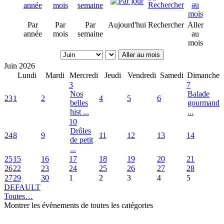
Par
Par
Par
Aujourd'hui
Rechercher
Aller
année
mois
semaine
au
mois
Aller au mois
Juin 2026
Lundi
Mardi
Mercredi
Jeudi
Vendredi
Samedi
Dimanche
3
7
Nos
Balade
23
1
2
4
5
6
belles
gourmand
hist ...
...
10
Drôles
24
8
9
11
12
13
14
de petit
...
25
15
16
17
18
19
20
21
26
22
23
24
25
26
27
28
27
29
30
1
2
3
4
5
DEFAULT
Toutes…
Montrer les évènements de toutes les catégories