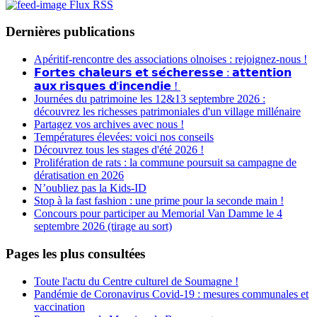
Flux RSS
Dernières publications
Apéritif-rencontre des associations olnoises : rejoignez-nous !
𝗙𝗼𝗿𝘁𝗲𝘀 𝗰𝗵𝗮𝗹𝗲𝘂𝗿𝘀 𝗲𝘁 𝘀𝗲́𝗰𝗵𝗲𝗿𝗲𝘀𝘀𝗲 : 𝗮𝘁𝘁𝗲𝗻𝘁𝗶𝗼𝗻
𝗮𝘂𝘅 𝗿𝗶𝘀𝗾𝘂𝗲𝘀 𝗱'𝗶𝗻𝗰𝗲𝗻𝗱𝗶𝗲 !
Journées du patrimoine les 12&13 septembre 2026 :
découvrez les richesses patrimoniales d'un village millénaire
Partagez vos archives avec nous !
Températures élevées: voici nos conseils
Découvrez tous les stages d'été 2026 !
Prolifération de rats : la commune poursuit sa campagne de
dératisation en 2026
N’oubliez pas la Kids-ID
Stop à la fast fashion : une prime pour la seconde main !
Concours pour participer au Memorial Van Damme le 4
septembre 2026 (tirage au sort)
Pages les plus consultées
Toute l'actu du Centre culturel de Soumagne !
Pandémie de Coronavirus Covid-19 : mesures communales et
vaccination