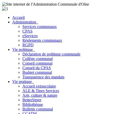
Accueil
Administration
Services communaux
CPAS
eServices
Règlements communaux
RGPD
Vie politique
Déclaration de politique communale
Collège communal
Conseil communal
Conseil du CPAS
Budget communal
Transparence des mandats
Vie pratique
Accueil extrascolaire
ALE & Titres Services
Arts, culture & nature
BetterStreet
Bibliothèque
Bulletin communal
CCATM