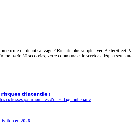
ou encore un dépôt sauvage ? Rien de plus simple avec BetterStreet. Vi
En moins de 30 secondes, votre commune et le service adéquat sera aut
 𝗿𝗶𝘀𝗾𝘂𝗲𝘀 𝗱'𝗶𝗻𝗰𝗲𝗻𝗱𝗶𝗲 !
s richesses patrimoniales d'un village millénaire
atisation en 2026