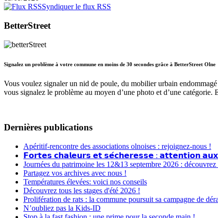
Syndiquer le flux RSS
BetterStreet
Signalez un problème à votre commune en moins de 30 secondes grâce à BetterStreet Olne
Vous voulez signaler un nid de poule, du mobilier urbain endommagé 
vous signalez le problème au moyen d’une photo et d’une catégorie. 
Dernières publications
Apéritif-rencontre des associations olnoises : rejoignez-nous !
𝗙𝗼𝗿𝘁𝗲𝘀 𝗰𝗵𝗮𝗹𝗲𝘂𝗿𝘀 𝗲𝘁 𝘀𝗲́𝗰𝗵𝗲𝗿𝗲𝘀𝘀𝗲 : 𝗮𝘁𝘁𝗲𝗻𝘁𝗶𝗼𝗻 𝗮𝘂𝘅
Journées du patrimoine les 12&13 septembre 2026 : découvrez le
Partagez vos archives avec nous !
Températures élevées: voici nos conseils
Découvrez tous les stages d'été 2026 !
Prolifération de rats : la commune poursuit sa campagne de dér
N’oubliez pas la Kids-ID
Stop à la fast fashion : une prime pour la seconde main !