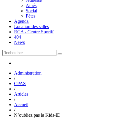
Jeunesse
Ainés
Social
Fêtes
Agenda
Location des salles
RCA - Centre Sportif
404
News
Administration
/
CPAS
/
Articles
/
Accueil
/
N’oubliez pas la Kids-ID