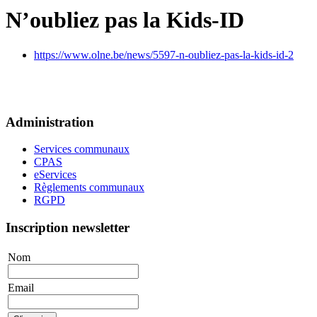
N’oubliez pas la Kids-ID
https://www.olne.be/news/5597-n-oubliez-pas-la-kids-id-2
Administration
Services communaux
CPAS
eServices
Règlements communaux
RGPD
Inscription newsletter
Nom
Email