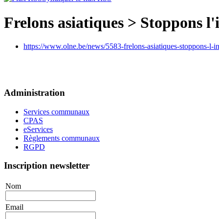
Frelons asiatiques > Stoppons l'
https://www.olne.be/news/5583-frelons-asiatiques-stoppons-l-i
Administration
Services communaux
CPAS
eServices
Règlements communaux
RGPD
Inscription newsletter
Nom
Email