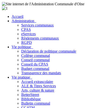
Accueil
Administration
Services communaux
CPAS
eServices
Règlements communaux
RGPD
Vie politique
Déclaration de politique communale
Collège communal
Conseil communal
Conseil du CPAS
Budget communal
Transparence des mandats
Vie pratique
Accueil extrascolaire
ALE & Titres Services
Arts, culture & nature
BetterStreet
Bibliothèque
Bulletin communal
CCATM