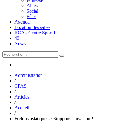
Jeunesse
Ainés
Social
Fêtes
Agenda
Location des salles
RCA - Centre Sportif
404
News
Administration
/
CPAS
/
Articles
/
Accueil
/
Frelons asiatiques > Stoppons l'invasion !