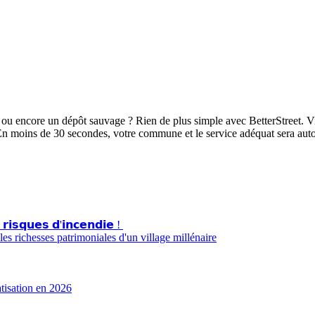
ou encore un dépôt sauvage ? Rien de plus simple avec BetterStreet. Vi
En moins de 30 secondes, votre commune et le service adéquat sera aut
 𝗿𝗶𝘀𝗾𝘂𝗲𝘀 𝗱'𝗶𝗻𝗰𝗲𝗻𝗱𝗶𝗲 !
s richesses patrimoniales d'un village millénaire
atisation en 2026