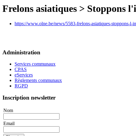
Frelons asiatiques > Stoppons l'
https://www.olne.be/news/5583-frelons-asiatiques-stoppons-l-i
Administration
Services communaux
CPAS
eServices
Règlements communaux
RGPD
Inscription newsletter
Nom
Email