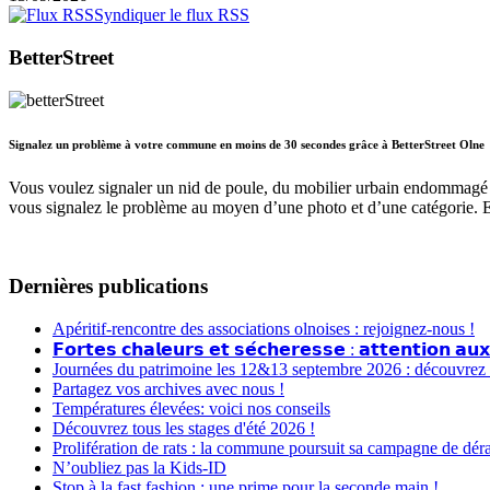
Syndiquer le flux RSS
BetterStreet
Signalez un problème à votre commune en moins de 30 secondes grâce à BetterStreet Olne
Vous voulez signaler un nid de poule, du mobilier urbain endommagé 
vous signalez le problème au moyen d’une photo et d’une catégorie. 
Dernières publications
Apéritif-rencontre des associations olnoises : rejoignez-nous !
𝗙𝗼𝗿𝘁𝗲𝘀 𝗰𝗵𝗮𝗹𝗲𝘂𝗿𝘀 𝗲𝘁 𝘀𝗲́𝗰𝗵𝗲𝗿𝗲𝘀𝘀𝗲 : 𝗮𝘁𝘁𝗲𝗻𝘁𝗶𝗼𝗻 𝗮𝘂𝘅
Journées du patrimoine les 12&13 septembre 2026 : découvrez le
Partagez vos archives avec nous !
Températures élevées: voici nos conseils
Découvrez tous les stages d'été 2026 !
Prolifération de rats : la commune poursuit sa campagne de dér
N’oubliez pas la Kids-ID
Stop à la fast fashion : une prime pour la seconde main !