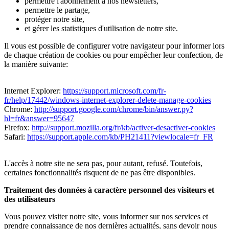
permettre l'abonnement à nos newsletters,
permettre le partage,
protéger notre site,
et gérer les statistiques d'utilisation de notre site.
Il vous est possible de configurer votre navigateur pour informer lors
de chaque création de cookies ou pour empêcher leur confection, de
la manière suivante:
Internet Explorer:
https://support.microsoft.com/fr-
fr/help/17442/windows-internet-explorer-delete-manage-cookies
Chrome:
http://support.google.com/chrome/bin/answer.py?
hl=fr&answer=95647
Firefox:
http://support.mozilla.org/fr/kb/activer-desactiver-cookies
Safari:
https://support.apple.com/kb/PH21411?viewlocale=fr_FR
L'accès à notre site ne sera pas, pour autant, refusé. Toutefois,
certaines fonctionnalités risquent de ne pas être disponibles.
Traitement des données à caractère personnel des visiteurs et
des utilisateurs
Vous pouvez visiter notre site, vous informer sur nos services et
prendre connaissance de nos dernières actualités, sans devoir nous