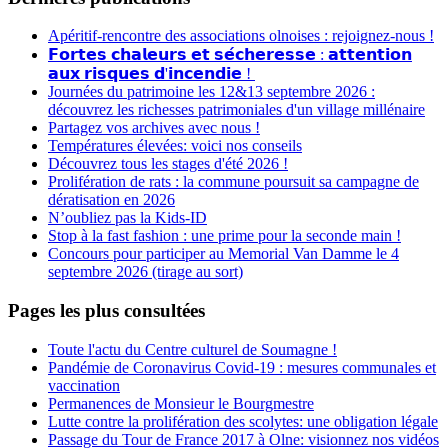
Apéritif-rencontre des associations olnoises : rejoignez-nous !
𝗙𝗼𝗿𝘁𝗲𝘀 𝗰𝗵𝗮𝗹𝗲𝘂𝗿𝘀 𝗲𝘁 𝘀𝗲́𝗰𝗵𝗲𝗿𝗲𝘀𝘀𝗲 : 𝗮𝘁𝘁𝗲𝗻𝘁𝗶𝗼𝗻
𝗮𝘂𝘅 𝗿𝗶𝘀𝗾𝘂𝗲𝘀 𝗱'𝗶𝗻𝗰𝗲𝗻𝗱𝗶𝗲 !
Journées du patrimoine les 12&13 septembre 2026 :
découvrez les richesses patrimoniales d'un village millénaire
Partagez vos archives avec nous !
Températures élevées: voici nos conseils
Découvrez tous les stages d'été 2026 !
Prolifération de rats : la commune poursuit sa campagne de
dératisation en 2026
N’oubliez pas la Kids-ID
Stop à la fast fashion : une prime pour la seconde main !
Concours pour participer au Memorial Van Damme le 4
septembre 2026 (tirage au sort)
Pages les plus consultées
Toute l'actu du Centre culturel de Soumagne !
Pandémie de Coronavirus Covid-19 : mesures communales et
vaccination
Permanences de Monsieur le Bourgmestre
Lutte contre la prolifération des scolytes: une obligation légale
Passage du Tour de France 2017 à Olne: visionnez nos vidéos