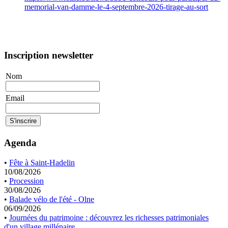
memorial-van-damme-le-4-septembre-2026-tirage-au-sort
Inscription newsletter
Nom
Email
Agenda
•
Fête à Saint-Hadelin
10/08/2026
•
Procession
30/08/2026
•
Balade vélo de l'été - Olne
06/09/2026
•
Journées du patrimoine : découvrez les richesses patrimoniales
d'un village millénaire