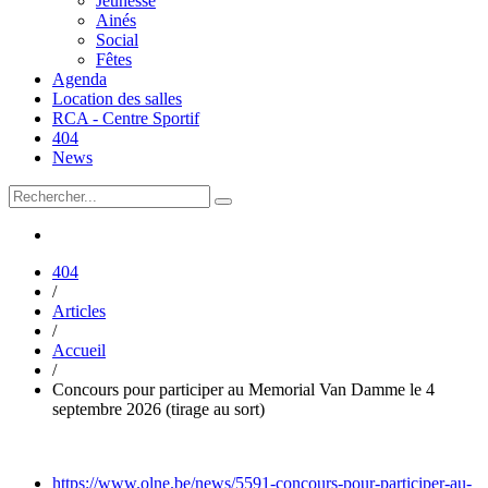
Jeunesse
Ainés
Social
Fêtes
Agenda
Location des salles
RCA - Centre Sportif
404
News
404
/
Articles
/
Accueil
/
Concours pour participer au Memorial Van Damme le 4
septembre 2026 (tirage au sort)
https://www.olne.be/news/5591-concours-pour-participer-au-