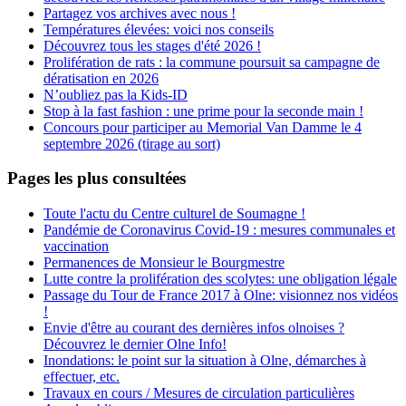
Partagez vos archives avec nous !
Températures élevées: voici nos conseils
Découvrez tous les stages d'été 2026 !
Prolifération de rats : la commune poursuit sa campagne de
dératisation en 2026
N’oubliez pas la Kids-ID
Stop à la fast fashion : une prime pour la seconde main !
Concours pour participer au Memorial Van Damme le 4
septembre 2026 (tirage au sort)
Pages les plus consultées
Toute l'actu du Centre culturel de Soumagne !
Pandémie de Coronavirus Covid-19 : mesures communales et
vaccination
Permanences de Monsieur le Bourgmestre
Lutte contre la prolifération des scolytes: une obligation légale
Passage du Tour de France 2017 à Olne: visionnez nos vidéos
!
Envie d'être au courant des dernières infos olnoises ?
Découvrez le dernier Olne Info!
Inondations: le point sur la situation à Olne, démarches à
effectuer, etc.
Travaux en cours / Mesures de circulation particulières