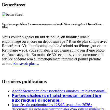
BetterStreet
Signalez un problème à votre commune en moins de 30 secondes grâce à BetterStreet
Olne
Vous voulez signaler un nid de poule, du mobilier urbain
endommagé ou encore un dépôt sauvage ? Rien de plus simple avec
BetterStreet. Via l’application mobile Android ou iPhone (ou via un
formulaire web), vous signalez le problème au moyen d’une photo
et d’une catégorie. En moins de 30 secondes, votre commune et le
service adéquat sera automatiquement informé et pourra prendre
action.
En savoir plus…
Dernières publications
Apéritif-rencontre des associations olnoises : rejoignez-nous !
𝗙𝗼𝗿𝘁𝗲𝘀 𝗰𝗵𝗮𝗹𝗲𝘂𝗿𝘀 𝗲𝘁 𝘀𝗲́𝗰𝗵𝗲𝗿𝗲𝘀𝘀𝗲 : 𝗮𝘁𝘁𝗲𝗻𝘁𝗶𝗼𝗻
𝗮𝘂𝘅 𝗿𝗶𝘀𝗾𝘂𝗲𝘀 𝗱'𝗶𝗻𝗰𝗲𝗻𝗱𝗶𝗲 !
Journées du patrimoine les 12&13 septembre 2026 :
découvrez les richesses patrimoniales d'un village millénaire