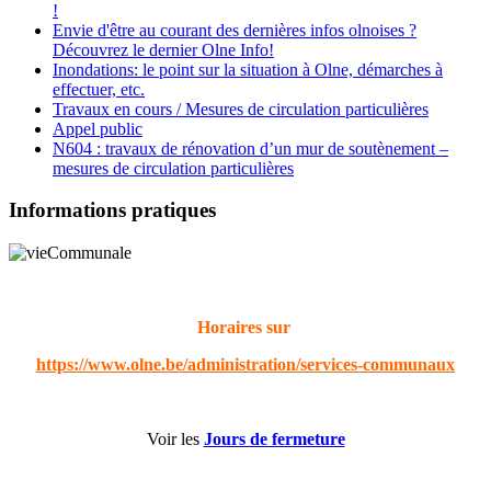
!
Envie d'être au courant des dernières infos olnoises ?
Découvrez le dernier Olne Info!
Inondations: le point sur la situation à Olne, démarches à
effectuer, etc.
Travaux en cours / Mesures de circulation particulières
Appel public
N604 : travaux de rénovation d’un mur de soutènement –
mesures de circulation particulières
Informations pratiques
Horaires sur
https://www.olne.be/administration/services-communaux
Voir les
Jours de fermeture