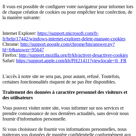
Il vous est possible de configurer votre navigateur pour informer lors
de chaque création de cookies ou pour empêcher leur confection, de
la manière suivante:
Internet Explorer:
https://support.microsoft.com/fr-
fr/help/17442/windows-internet-explorer-delete-manage-cookies
Chrome:
http://support.google.com/chrome/bin/answer.py?
hl=fr&answer=95647
Firefox:
http://support.mozilla.org/fr/kb/activer-desactiver-cookies
Safari:
https://support.apple.com/kb/PH21411?viewlocale=fr_FR
L'accès à notre site ne sera pas, pour autant, refusé. Toutefois,
certaines fonctionnalités risquent de ne pas être disponibles.
Traitement des données à caractère personnel des visiteurs et
des utilisateurs
Vous pouvez visiter notre site, vous informer sur nos services et
prendre connaissance de nos dernières actualités, sans devoir nous
fournir d'information personnelle.
Si vous choisissez de fournir vos informations personnelles, nous
traiterons vos données de manière confidentielle conformément aux