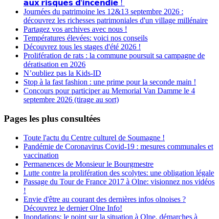
𝗮𝘂𝘅 𝗿𝗶𝘀𝗾𝘂𝗲𝘀 𝗱'𝗶𝗻𝗰𝗲𝗻𝗱𝗶𝗲 !
Journées du patrimoine les 12&13 septembre 2026 :
découvrez les richesses patrimoniales d'un village millénaire
Partagez vos archives avec nous !
Températures élevées: voici nos conseils
Découvrez tous les stages d'été 2026 !
Prolifération de rats : la commune poursuit sa campagne de
dératisation en 2026
N’oubliez pas la Kids-ID
Stop à la fast fashion : une prime pour la seconde main !
Concours pour participer au Memorial Van Damme le 4
septembre 2026 (tirage au sort)
Pages les plus consultées
Toute l'actu du Centre culturel de Soumagne !
Pandémie de Coronavirus Covid-19 : mesures communales et
vaccination
Permanences de Monsieur le Bourgmestre
Lutte contre la prolifération des scolytes: une obligation légale
Passage du Tour de France 2017 à Olne: visionnez nos vidéos
!
Envie d'être au courant des dernières infos olnoises ?
Découvrez le dernier Olne Info!
Inondations: le point sur la situation à Olne, démarches à