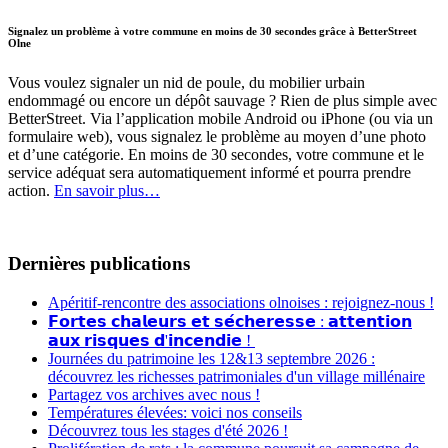
Signalez un problème à votre commune en moins de 30 secondes grâce à BetterStreet
Olne
Vous voulez signaler un nid de poule, du mobilier urbain
endommagé ou encore un dépôt sauvage ? Rien de plus simple avec
BetterStreet. Via l’application mobile Android ou iPhone (ou via un
formulaire web), vous signalez le problème au moyen d’une photo
et d’une catégorie. En moins de 30 secondes, votre commune et le
service adéquat sera automatiquement informé et pourra prendre
action.
En savoir plus…
Dernières publications
Apéritif-rencontre des associations olnoises : rejoignez-nous !
𝗙𝗼𝗿𝘁𝗲𝘀 𝗰𝗵𝗮𝗹𝗲𝘂𝗿𝘀 𝗲𝘁 𝘀𝗲́𝗰𝗵𝗲𝗿𝗲𝘀𝘀𝗲 : 𝗮𝘁𝘁𝗲𝗻𝘁𝗶𝗼𝗻
𝗮𝘂𝘅 𝗿𝗶𝘀𝗾𝘂𝗲𝘀 𝗱'𝗶𝗻𝗰𝗲𝗻𝗱𝗶𝗲 !
Journées du patrimoine les 12&13 septembre 2026 :
découvrez les richesses patrimoniales d'un village millénaire
Partagez vos archives avec nous !
Températures élevées: voici nos conseils
Découvrez tous les stages d'été 2026 !