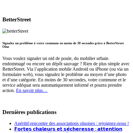
BetterStreet
Signalez un problème à votre commune en moins de 30 secondes grâce à BetterStreet
Olne
Vous voulez signaler un nid de poule, du mobilier urbain
endommagé ou encore un dépôt sauvage ? Rien de plus simple avec
BetterStreet. Via l’application mobile Android ou iPhone (ou via un
formulaire web), vous signalez le problème au moyen d’une photo
et d’une catégorie. En moins de 30 secondes, votre commune et le
service adéquat sera automatiquement informé et pourra prendre
action.
En savoir plus…
Dernières publications
Apéritif-rencontre des associations olnoises : rejoignez-nous !
𝗙𝗼𝗿𝘁𝗲𝘀 𝗰𝗵𝗮𝗹𝗲𝘂𝗿𝘀 𝗲𝘁 𝘀𝗲́𝗰𝗵𝗲𝗿𝗲𝘀𝘀𝗲 : 𝗮𝘁𝘁𝗲𝗻𝘁𝗶𝗼𝗻