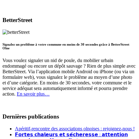
BetterStreet
Signalez un problème à votre commune en moins de 30 secondes grâce à BetterStreet
Olne
Vous voulez signaler un nid de poule, du mobilier urbain
endommagé ou encore un dépôt sauvage ? Rien de plus simple avec
BetterStreet. Via l’application mobile Android ou iPhone (ou via un
formulaire web), vous signalez le problème au moyen d’une photo
et d’une catégorie. En moins de 30 secondes, votre commune et le
service adéquat sera automatiquement informé et pourra prendre
action.
En savoir plus…
Dernières publications
Apéritif-rencontre des associations olnoises : rejoignez-nous !
𝗙𝗼𝗿𝘁𝗲𝘀 𝗰𝗵𝗮𝗹𝗲𝘂𝗿𝘀 𝗲𝘁 𝘀𝗲́𝗰𝗵𝗲𝗿𝗲𝘀𝘀𝗲 : 𝗮𝘁𝘁𝗲𝗻𝘁𝗶𝗼𝗻