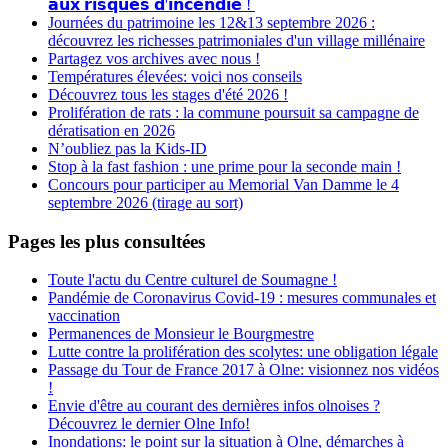
𝗮𝘂𝘅 𝗿𝗶𝘀𝗾𝘂𝗲𝘀 𝗱'𝗶𝗻𝗰𝗲𝗻𝗱𝗶𝗲 !
Journées du patrimoine les 12&13 septembre 2026 :
découvrez les richesses patrimoniales d'un village millénaire
Partagez vos archives avec nous !
Températures élevées: voici nos conseils
Découvrez tous les stages d'été 2026 !
Prolifération de rats : la commune poursuit sa campagne de
dératisation en 2026
N’oubliez pas la Kids-ID
Stop à la fast fashion : une prime pour la seconde main !
Concours pour participer au Memorial Van Damme le 4
septembre 2026 (tirage au sort)
Pages les plus consultées
Toute l'actu du Centre culturel de Soumagne !
Pandémie de Coronavirus Covid-19 : mesures communales et
vaccination
Permanences de Monsieur le Bourgmestre
Lutte contre la prolifération des scolytes: une obligation légale
Passage du Tour de France 2017 à Olne: visionnez nos vidéos
!
Envie d'être au courant des dernières infos olnoises ?
Découvrez le dernier Olne Info!
Inondations: le point sur la situation à Olne, démarches à