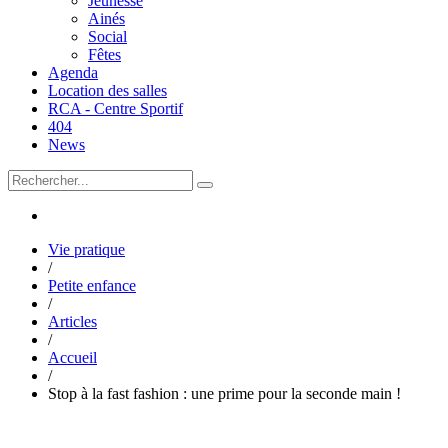
Jeunesse
Ainés
Social
Fêtes
Agenda
Location des salles
RCA - Centre Sportif
404
News
Vie pratique
/
Petite enfance
/
Articles
/
Accueil
/
Stop à la fast fashion : une prime pour la seconde main !