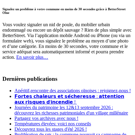
Signalez un problème à votre commune en moins de 30 secondes grâce à BetterStreet
Olne
Vous voulez signaler un nid de poule, du mobilier urbain
endommagé ou encore un dépôt sauvage ? Rien de plus simple avec
BetterStreet. Via l’application mobile Android ou iPhone (ou via un
formulaire web), vous signalez le problème au moyen d’une photo
et d’une catégorie. En moins de 30 secondes, votre commune et le
service adéquat sera automatiquement informé et pourra prendre
action.
En savoir plus…
Dernières publications
Apéritif-rencontre des associations olnoises : rejoignez-nous !
𝗙𝗼𝗿𝘁𝗲𝘀 𝗰𝗵𝗮𝗹𝗲𝘂𝗿𝘀 𝗲𝘁 𝘀𝗲́𝗰𝗵𝗲𝗿𝗲𝘀𝘀𝗲 : 𝗮𝘁𝘁𝗲𝗻𝘁𝗶𝗼𝗻
𝗮𝘂𝘅 𝗿𝗶𝘀𝗾𝘂𝗲𝘀 𝗱'𝗶𝗻𝗰𝗲𝗻𝗱𝗶𝗲 !
Journées du patrimoine les 12&13 septembre 2026 :
découvrez les richesses patrimoniales d'un village millénaire
Partagez vos archives avec nous !
Températures élevées: voici nos conseils
Découvrez tous les stages d'été 2026 !
Prolifération de rats : la commune poursuit sa campagne de