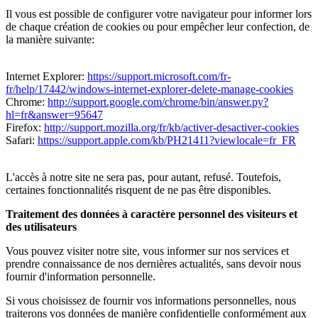
Il vous est possible de configurer votre navigateur pour informer lors
de chaque création de cookies ou pour empêcher leur confection, de
la manière suivante:
Internet Explorer:
https://support.microsoft.com/fr-
fr/help/17442/windows-internet-explorer-delete-manage-cookies
Chrome:
http://support.google.com/chrome/bin/answer.py?
hl=fr&answer=95647
Firefox:
http://support.mozilla.org/fr/kb/activer-desactiver-cookies
Safari:
https://support.apple.com/kb/PH21411?viewlocale=fr_FR
L'accès à notre site ne sera pas, pour autant, refusé. Toutefois,
certaines fonctionnalités risquent de ne pas être disponibles.
Traitement des données à caractère personnel des visiteurs et
des utilisateurs
Vous pouvez visiter notre site, vous informer sur nos services et
prendre connaissance de nos dernières actualités, sans devoir nous
fournir d'information personnelle.
Si vous choisissez de fournir vos informations personnelles, nous
traiterons vos données de manière confidentielle conformément aux