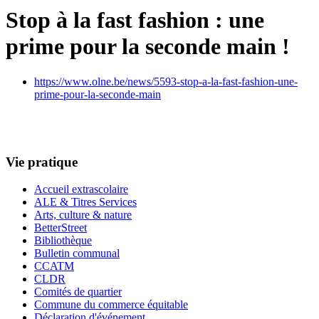
Stop à la fast fashion : une
prime pour la seconde main !
https://www.olne.be/news/5593-stop-a-la-fast-fashion-une-
prime-pour-la-seconde-main
Vie pratique
Accueil extrascolaire
ALE & Titres Services
Arts, culture & nature
BetterStreet
Bibliothèque
Bulletin communal
CCATM
CLDR
Comités de quartier
Commune du commerce équitable
Déclaration d'événement