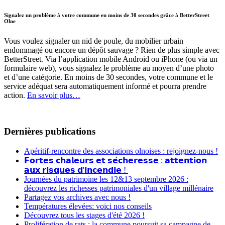
Signalez un problème à votre commune en moins de 30 secondes grâce à BetterStreet
Olne
Vous voulez signaler un nid de poule, du mobilier urbain
endommagé ou encore un dépôt sauvage ? Rien de plus simple avec
BetterStreet. Via l’application mobile Android ou iPhone (ou via un
formulaire web), vous signalez le problème au moyen d’une photo
et d’une catégorie. En moins de 30 secondes, votre commune et le
service adéquat sera automatiquement informé et pourra prendre
action.
En savoir plus…
Dernières publications
Apéritif-rencontre des associations olnoises : rejoignez-nous !
𝗙𝗼𝗿𝘁𝗲𝘀 𝗰𝗵𝗮𝗹𝗲𝘂𝗿𝘀 𝗲𝘁 𝘀𝗲́𝗰𝗵𝗲𝗿𝗲𝘀𝘀𝗲 : 𝗮𝘁𝘁𝗲𝗻𝘁𝗶𝗼𝗻
𝗮𝘂𝘅 𝗿𝗶𝘀𝗾𝘂𝗲𝘀 𝗱'𝗶𝗻𝗰𝗲𝗻𝗱𝗶𝗲 !
Journées du patrimoine les 12&13 septembre 2026 :
découvrez les richesses patrimoniales d'un village millénaire
Partagez vos archives avec nous !
Températures élevées: voici nos conseils
Découvrez tous les stages d'été 2026 !
Prolifération de rats : la commune poursuit sa campagne de