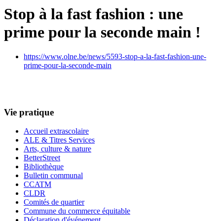
Stop à la fast fashion : une
prime pour la seconde main !
https://www.olne.be/news/5593-stop-a-la-fast-fashion-une-
prime-pour-la-seconde-main
Vie pratique
Accueil extrascolaire
ALE & Titres Services
Arts, culture & nature
BetterStreet
Bibliothèque
Bulletin communal
CCATM
CLDR
Comités de quartier
Commune du commerce équitable
Déclaration d'événement