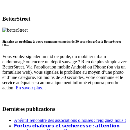
BetterStreet
Signalez un problème à votre commune en moins de 30 secondes grâce à BetterStreet
Olne
Vous voulez signaler un nid de poule, du mobilier urbain
endommagé ou encore un dépôt sauvage ? Rien de plus simple avec
BetterStreet. Via l’application mobile Android ou iPhone (ou via un
formulaire web), vous signalez le problème au moyen d’une photo
et d’une catégorie. En moins de 30 secondes, votre commune et le
service adéquat sera automatiquement informé et pourra prendre
action.
En savoir plus…
Dernières publications
Apéritif-rencontre des associations olnoises : rejoignez-nous !
𝗙𝗼𝗿𝘁𝗲𝘀 𝗰𝗵𝗮𝗹𝗲𝘂𝗿𝘀 𝗲𝘁 𝘀𝗲́𝗰𝗵𝗲𝗿𝗲𝘀𝘀𝗲 : 𝗮𝘁𝘁𝗲𝗻𝘁𝗶𝗼𝗻