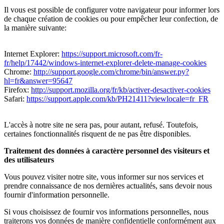
Il vous est possible de configurer votre navigateur pour informer lors
de chaque création de cookies ou pour empêcher leur confection, de
la manière suivante:
Internet Explorer:
https://support.microsoft.com/fr-
fr/help/17442/windows-internet-explorer-delete-manage-cookies
Chrome:
http://support.google.com/chrome/bin/answer.py?
hl=fr&answer=95647
Firefox:
http://support.mozilla.org/fr/kb/activer-desactiver-cookies
Safari:
https://support.apple.com/kb/PH21411?viewlocale=fr_FR
L'accès à notre site ne sera pas, pour autant, refusé. Toutefois,
certaines fonctionnalités risquent de ne pas être disponibles.
Traitement des données à caractère personnel des visiteurs et
des utilisateurs
Vous pouvez visiter notre site, vous informer sur nos services et
prendre connaissance de nos dernières actualités, sans devoir nous
fournir d'information personnelle.
Si vous choisissez de fournir vos informations personnelles, nous
traiterons vos données de manière confidentielle conformément aux