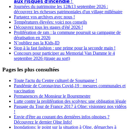
𝗮𝘂𝘅 𝗿𝗶𝘀𝗾𝘂𝗲𝘀 𝗱'𝗶𝗻𝗰𝗲𝗻𝗱𝗶𝗲 !
Journées du patrimoine les 12&13 septembre 2026 :
découvrez les richesses patrimoniales d'un village millénaire
Partagez vos archives avec nous !
Températures élevées: voici nos conseils
Découvrez tous les stages d'été 2026 !
Prolifération de rats : la commune poursuit sa campagne de
dératisation en 2026
N’oubliez pas la Kids-ID
Stop à la fast fashion : une prime pour la seconde main !
Concours pour participer au Memorial Van Damme le 4
septembre 2026 (tirage au sort)
Pages les plus consultées
Toute l'actu du Centre culturel de Soumagne !
Pandémie de Coronavirus Covid-19 : mesures communales et
vaccination
Permanences de Monsieur le Bourgmestre
Lutte contre la prolifération des scolytes: une obligation légale
Passage du Tour de France 2017 à Olne: visionnez nos vidéos
!
Envie d'être au courant des dernières infos olnoises ?
Découvrez le dernier Olne Info!
Inondations: le point sur la situation à Olne, démarches à