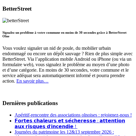
BetterStreet
Signalez un problème à votre commune en moins de 30 secondes grâce à BetterStreet
Olne
Vous voulez signaler un nid de poule, du mobilier urbain
endommagé ou encore un dépôt sauvage ? Rien de plus simple avec
BetterStreet. Via l’application mobile Android ou iPhone (ou via un
formulaire web), vous signalez le problème au moyen d’une photo
et d’une catégorie. En moins de 30 secondes, votre commune et le
service adéquat sera automatiquement informé et pourra prendre
action.
En savoir plus…
Dernières publications
Apéritif-rencontre des associations olnoises : rejoignez-nous !
𝗙𝗼𝗿𝘁𝗲𝘀 𝗰𝗵𝗮𝗹𝗲𝘂𝗿𝘀 𝗲𝘁 𝘀𝗲́𝗰𝗵𝗲𝗿𝗲𝘀𝘀𝗲 : 𝗮𝘁𝘁𝗲𝗻𝘁𝗶𝗼𝗻
𝗮𝘂𝘅 𝗿𝗶𝘀𝗾𝘂𝗲𝘀 𝗱'𝗶𝗻𝗰𝗲𝗻𝗱𝗶𝗲 !
Journées du patrimoine les 12&13 septembre 2026 :