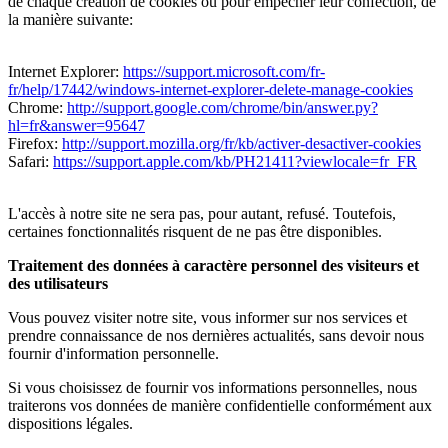
de chaque création de cookies ou pour empêcher leur confection, de
la manière suivante:
Internet Explorer:
https://support.microsoft.com/fr-
fr/help/17442/windows-internet-explorer-delete-manage-cookies
Chrome:
http://support.google.com/chrome/bin/answer.py?
hl=fr&answer=95647
Firefox:
http://support.mozilla.org/fr/kb/activer-desactiver-cookies
Safari:
https://support.apple.com/kb/PH21411?viewlocale=fr_FR
L'accès à notre site ne sera pas, pour autant, refusé. Toutefois,
certaines fonctionnalités risquent de ne pas être disponibles.
Traitement des données à caractère personnel des visiteurs et
des utilisateurs
Vous pouvez visiter notre site, vous informer sur nos services et
prendre connaissance de nos dernières actualités, sans devoir nous
fournir d'information personnelle.
Si vous choisissez de fournir vos informations personnelles, nous
traiterons vos données de manière confidentielle conformément aux
dispositions légales.