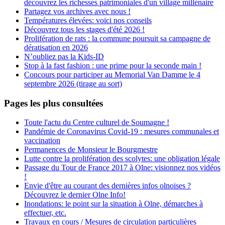
découvrez les richesses patrimoniales d'un village millénaire
Partagez vos archives avec nous !
Températures élevées: voici nos conseils
Découvrez tous les stages d'été 2026 !
Prolifération de rats : la commune poursuit sa campagne de
dératisation en 2026
N’oubliez pas la Kids-ID
Stop à la fast fashion : une prime pour la seconde main !
Concours pour participer au Memorial Van Damme le 4
septembre 2026 (tirage au sort)
Pages les plus consultées
Toute l'actu du Centre culturel de Soumagne !
Pandémie de Coronavirus Covid-19 : mesures communales et
vaccination
Permanences de Monsieur le Bourgmestre
Lutte contre la prolifération des scolytes: une obligation légale
Passage du Tour de France 2017 à Olne: visionnez nos vidéos
!
Envie d'être au courant des dernières infos olnoises ?
Découvrez le dernier Olne Info!
Inondations: le point sur la situation à Olne, démarches à
effectuer, etc.
Travaux en cours / Mesures de circulation particulières