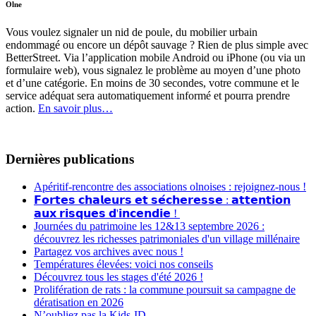
Olne
Vous voulez signaler un nid de poule, du mobilier urbain
endommagé ou encore un dépôt sauvage ? Rien de plus simple avec
BetterStreet. Via l’application mobile Android ou iPhone (ou via un
formulaire web), vous signalez le problème au moyen d’une photo
et d’une catégorie. En moins de 30 secondes, votre commune et le
service adéquat sera automatiquement informé et pourra prendre
action.
En savoir plus…
Dernières publications
Apéritif-rencontre des associations olnoises : rejoignez-nous !
𝗙𝗼𝗿𝘁𝗲𝘀 𝗰𝗵𝗮𝗹𝗲𝘂𝗿𝘀 𝗲𝘁 𝘀𝗲́𝗰𝗵𝗲𝗿𝗲𝘀𝘀𝗲 : 𝗮𝘁𝘁𝗲𝗻𝘁𝗶𝗼𝗻
𝗮𝘂𝘅 𝗿𝗶𝘀𝗾𝘂𝗲𝘀 𝗱'𝗶𝗻𝗰𝗲𝗻𝗱𝗶𝗲 !
Journées du patrimoine les 12&13 septembre 2026 :
découvrez les richesses patrimoniales d'un village millénaire
Partagez vos archives avec nous !
Températures élevées: voici nos conseils
Découvrez tous les stages d'été 2026 !
Prolifération de rats : la commune poursuit sa campagne de
dératisation en 2026
N’oubliez pas la Kids-ID