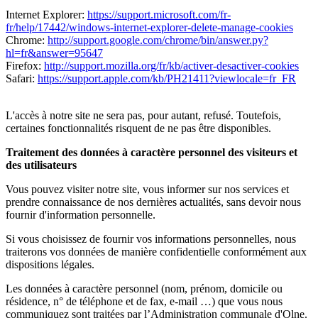
Internet Explorer:
https://support.microsoft.com/fr-
fr/help/17442/windows-internet-explorer-delete-manage-cookies
Chrome:
http://support.google.com/chrome/bin/answer.py?
hl=fr&answer=95647
Firefox:
http://support.mozilla.org/fr/kb/activer-desactiver-cookies
Safari:
https://support.apple.com/kb/PH21411?viewlocale=fr_FR
L'accès à notre site ne sera pas, pour autant, refusé. Toutefois,
certaines fonctionnalités risquent de ne pas être disponibles.
Traitement des données à caractère personnel des visiteurs et
des utilisateurs
Vous pouvez visiter notre site, vous informer sur nos services et
prendre connaissance de nos dernières actualités, sans devoir nous
fournir d'information personnelle.
Si vous choisissez de fournir vos informations personnelles, nous
traiterons vos données de manière confidentielle conformément aux
dispositions légales.
Les données à caractère personnel (nom, prénom, domicile ou
résidence, n° de téléphone et de fax, e-mail …) que vous nous
communiquez sont traitées par l’Administration communale d'Olne.