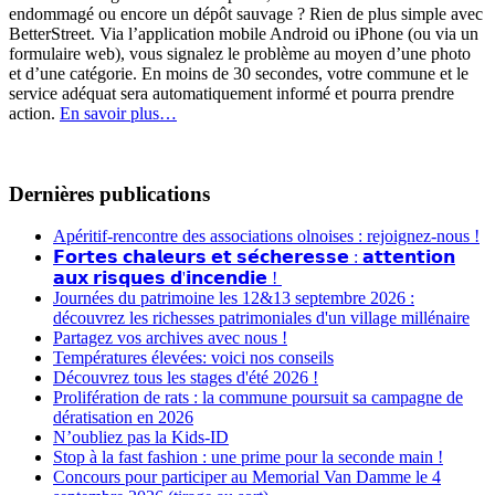
endommagé ou encore un dépôt sauvage ? Rien de plus simple avec
BetterStreet. Via l’application mobile Android ou iPhone (ou via un
formulaire web), vous signalez le problème au moyen d’une photo
et d’une catégorie. En moins de 30 secondes, votre commune et le
service adéquat sera automatiquement informé et pourra prendre
action.
En savoir plus…
Dernières publications
Apéritif-rencontre des associations olnoises : rejoignez-nous !
𝗙𝗼𝗿𝘁𝗲𝘀 𝗰𝗵𝗮𝗹𝗲𝘂𝗿𝘀 𝗲𝘁 𝘀𝗲́𝗰𝗵𝗲𝗿𝗲𝘀𝘀𝗲 : 𝗮𝘁𝘁𝗲𝗻𝘁𝗶𝗼𝗻
𝗮𝘂𝘅 𝗿𝗶𝘀𝗾𝘂𝗲𝘀 𝗱'𝗶𝗻𝗰𝗲𝗻𝗱𝗶𝗲 !
Journées du patrimoine les 12&13 septembre 2026 :
découvrez les richesses patrimoniales d'un village millénaire
Partagez vos archives avec nous !
Températures élevées: voici nos conseils
Découvrez tous les stages d'été 2026 !
Prolifération de rats : la commune poursuit sa campagne de
dératisation en 2026
N’oubliez pas la Kids-ID
Stop à la fast fashion : une prime pour la seconde main !
Concours pour participer au Memorial Van Damme le 4