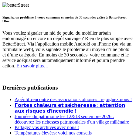
Signalez un problème à votre commune en moins de 30 secondes grâce à BetterStreet
Olne
Vous voulez signaler un nid de poule, du mobilier urbain
endommagé ou encore un dépôt sauvage ? Rien de plus simple avec
BetterStreet. Via l’application mobile Android ou iPhone (ou via un
formulaire web), vous signalez le problème au moyen d’une photo
et d’une catégorie. En moins de 30 secondes, votre commune et le
service adéquat sera automatiquement informé et pourra prendre
action.
En savoir plus…
Dernières publications
Apéritif-rencontre des associations olnoises : rejoignez-nous !
𝗙𝗼𝗿𝘁𝗲𝘀 𝗰𝗵𝗮𝗹𝗲𝘂𝗿𝘀 𝗲𝘁 𝘀𝗲́𝗰𝗵𝗲𝗿𝗲𝘀𝘀𝗲 : 𝗮𝘁𝘁𝗲𝗻𝘁𝗶𝗼𝗻
𝗮𝘂𝘅 𝗿𝗶𝘀𝗾𝘂𝗲𝘀 𝗱'𝗶𝗻𝗰𝗲𝗻𝗱𝗶𝗲 !
Journées du patrimoine les 12&13 septembre 2026 :
découvrez les richesses patrimoniales d'un village millénaire
Partagez vos archives avec nous !
Températures élevées: voici nos conseils