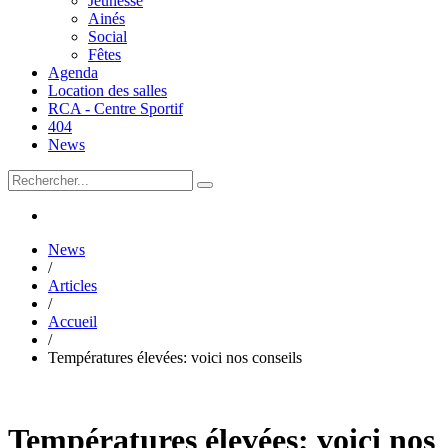
Jeunesse
Ainés
Social
Fêtes
Agenda
Location des salles
RCA - Centre Sportif
404
News
News
/
Articles
/
Accueil
/
Températures élevées: voici nos conseils
Températures élevées: voici nos